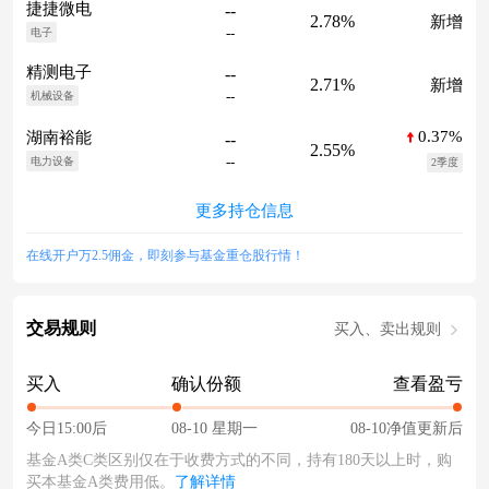
捷捷微电
--
2.78%
新增
--
电子
精测电子
--
2.71%
新增
--
机械设备
0.37%
湖南裕能
--
2.55%
--
电力设备
2季度
更多持仓信息
在线开户万2.5佣金，即刻参与基金重仓股行情！
交易规则
买入、卖出规则
买入
确认份额
查看盈亏
今日15:00后
08-10 星期一
08-10净值更新后
基金A类C类区别仅在于收费方式的不同，持有180天以上时，购
买本基金A类费用低。
了解详情