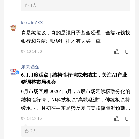
1人
kerwinZZZ
真是纯垃圾，真的是混日子基金经理，全靠花钱找
银行和券商理财经理推才有人买，草
07-16 14:56
泉果基金
6月月度观点 | 结构性行情或未结束，关注AI产业
链调整布局机会
6月市场回顾 2026年6月，A股市场延续极致分化的
结构性行情，AI科技板块“高歌猛进”，传统板块持
续承压。月初在中东局势反复与美联储鹰派预期扰
动的影响下，市场震荡调整，月中AI产业催化密
07-14 17:15
集发布，科创50与创业板指先后刷新历史新高，下
2人
旬市场情绪进一步亢奋。 全月来看，上证指数上