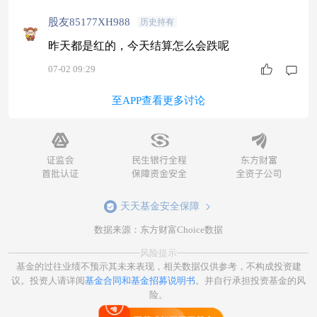
涨0.63%，深证成指上涨4.05%，创业板指上涨7.5
股友85177XH988
历史持有
5%，科创50大涨26.07%，连续第三个月刷新历史
新高。市场交投
昨天都是红的，今天结算怎么会跌呢
07-02 09:29
至APP查看更多讨论
天天基金安全保障
数据来源：东方财富Choice数据
风险提示
基金的过往业绩不预示其未来表现，相关数据仅供参考，不构成投资建
议。投资人请详阅
基金合同和基金招募说明书
。并自行承担投资基金的风
险。