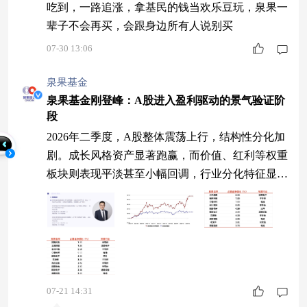
吃到，一路追涨，拿基民的钱当欢乐豆玩，泉果一
辈子不会再买，会跟身边所有人说别买
07-30 13:06
泉果基金
泉果基金刚登峰：A股进入盈利驱动的景气验证阶
段
2026年二季度，A股整体震荡上行，结构性分化加
剧。成长风格资产显著跑赢，而价值、红利等权重
板块则表现平淡甚至小幅回调，行业分化特征显
著。面对分化剧烈的市场，投资者应该如何应对？
一起听听基金经理刚登峰的最新观点。 『产品运
作』 降低港股仓位，增持科技板块 Q：泉果思源
整体运作情况如何？ 泉果思源成立于2023年6月2
日。截至2026年二季度末，泉果思源A类过去一年
净值增长率达48.13%，同期业绩
07-21 14:31