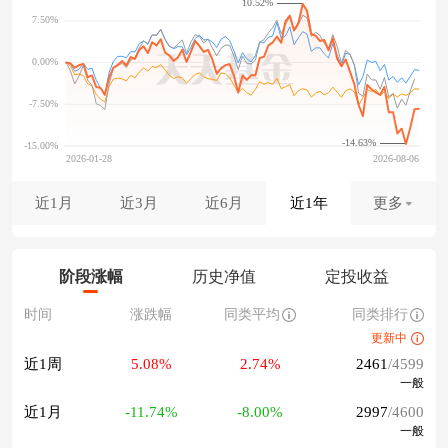
10.52%
-14.63%
近1月
近3月
近6月
近1年
更多
阶段涨幅
历史净值
定投收益
时间
涨跌幅
同类平均
同类排行
更新中
近1周
5.08%
2.74%
2461
/4599
一般
近1月
-11.74%
-8.00%
2997
/4600
一般