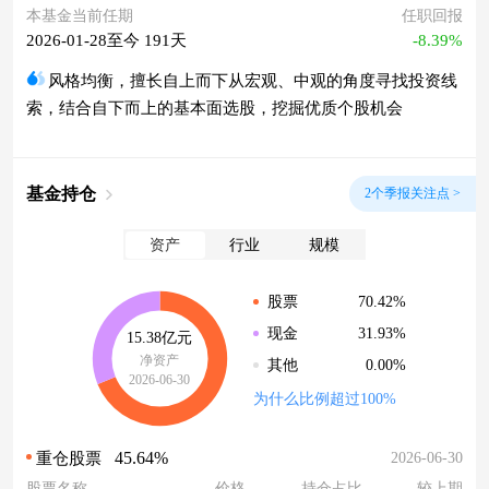
本基金当前任期
任职回报
2026-01-28至今 191天
-8.39%
风格均衡，擅长自上而下从宏观、中观的角度寻找投资线
索，结合自下而上的基本面选股，挖掘优质个股机会
基金持仓
2个季报关注点 >
资产
行业
规模
70.42%
股票
31.93%
现金
15.38亿元
净资产
0.00%
其他
2026-06-30
为什么比例超过100%
45.64%
2026-06-30
重仓股票
股票名称
价格
持仓占比
较上期