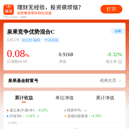
泉果竞争优势混合C
诊断
026278
混合型-偏股
中高风险
0.08
0.9168
-8.32%
%
日涨幅08-06
净值
成立来
泉果基金财富号
机构主页
累计收益
单位净值
累计净值
成立来(不满1年)：
-8.32%
同类平均：
--
沪深300：
-1.41%
业绩比较基准：
-4.76%