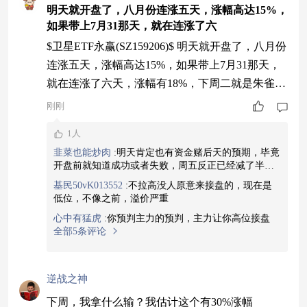
明天就开盘了，八月份连涨五天，涨幅高达15%，
如果带上7月31那天，就在连涨了六
$卫星ETF永赢(SZ159206)$ 明天就开盘了，八月份
连涨五天，涨幅高达15%，如果带上7月31那天，
就在连涨了六天，涨幅有18%，下周二就是朱雀三
号发射，一旦成功，肯定大家都会害怕跟长十乙那
刚刚
次一样，不少人要兑现，那既然资金知道，会不会
1人
提前兑现，也就是明天冲高就走呢，因为毕竟朱雀
韭菜也能炒肉
:
明天肯定也有资金赌后天的预期，毕竟
三号还有失败的可能性，而且这一周的涨幅有不
开盘前就知道成功或者失败，周五反正已经减了半
少，虽然我们被套的还没回本，但是里面的资金早
仓，跌了就买回来，涨了就卖点，底仓不动。
基民50vK013552
:
不拉高没人原意来接盘的，现在是
就赚了，下周大家觉得该怎么走
低位，不像之前，溢价严重
心中有猛虎
:
你预判主力的预判，主力让你高位接盘
全部5条评论
逆战之神
下周，我拿什么输？我估计这个有30%涨幅