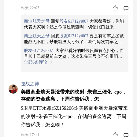
昨天 22:05
商业航天之母
回复
股友61712yi007
:
大家都看好，你能
代表大家啊？还是你做过调查啊，切记张口就来
商业航天之母
回复
股友61712yi007
:
要是有前车之鉴就
能战无不胜，炒股就没人亏钱了，我们每次前车之鉴
即可
股友61712yi007
:
大家都看好的时候反而有点担心，而
且长十乙就是前车之鉴，这次朱雀三号会不会重蹈覆
辙，谁也说不准，到底是再一次被收割，还是说来波
全部6条评论
行情，只能看下周了
逆战之神
美股商业航天暴涨带来的映射+朱雀三催化+cpo，
存储的资金逃离，下周你告诉我，怎
$卫星ETF永赢(SZ159206)$ 美股商业航天暴涨带来
的映射+朱雀三催化+cpo，存储的资金逃离，下周
你告诉我，怎么输！
昨天 17:11