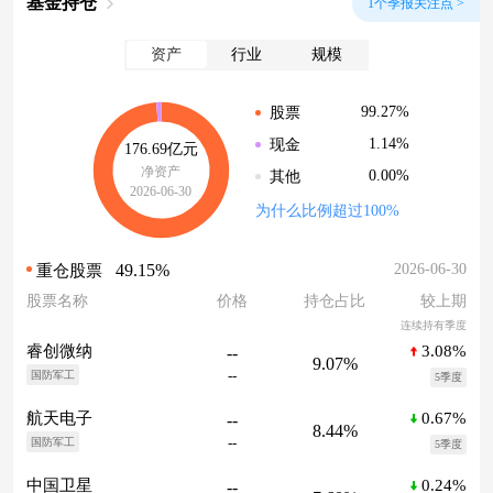
基金持仓
1个季报关注点 >
资产
行业
规模
99.27%
股票
1.14%
现金
176.69亿元
净资产
0.00%
其他
2026-06-30
为什么比例超过100%
49.15%
2026-06-30
重仓股票
股票名称
价格
持仓占比
较上期
连续持有季度
3.08%
睿创微纳
--
9.07%
--
国防军工
5季度
0.67%
航天电子
--
8.44%
--
国防军工
5季度
0.24%
中国卫星
--