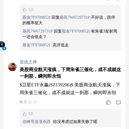
2人
股友7F9700852I
回复
基民7W0729731P
:
不好说，跌停
的概率挺大
基民7W0729731P
回复
股友7F9700852I
:
有朱雀3发射周
一还会低走？
股友7F9700852I
:
高开低走
逆战之神
美股商业航天涨疯，下周朱雀三催化，成不成就这
一刹那，瞬间即永恒
$卫星ETF永赢(SZ159206)$ 美股商业航天涨疯，下
周朱雀三催化，成不成就这一刹那，瞬间即永恒
昨天 11:17
1人
信峰哥追涨杀跌
:
你没考虑过如果失败了呢