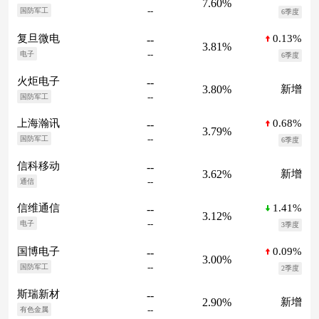
7.60%
--
国防军工
6季度
0.13%
复旦微电
--
3.81%
--
电子
6季度
火炬电子
--
3.80%
新增
--
国防军工
0.68%
上海瀚讯
--
3.79%
--
国防军工
6季度
信科移动
--
3.62%
新增
--
通信
1.41%
信维通信
--
3.12%
--
电子
3季度
0.09%
国博电子
--
3.00%
--
国防军工
2季度
斯瑞新材
--
2.90%
新增
--
有色金属