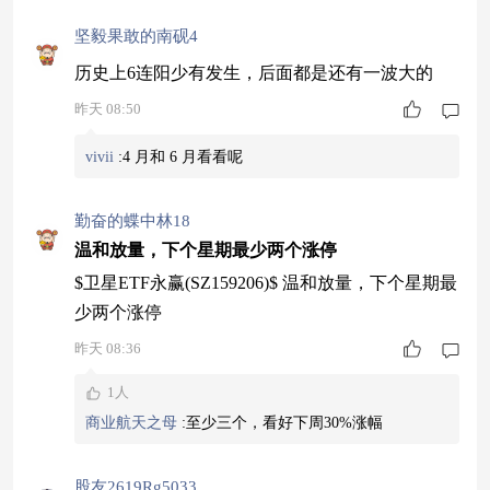
坚毅果敢的南砚4
历史上6连阳少有发生，后面都是还有一波大的
昨天 08:50
vivii
:
4 月和 6 月看看呢
勤奋的蝶中林18
温和放量，下个星期最少两个涨停
$卫星ETF永赢(SZ159206)$ 温和放量，下个星期最
少两个涨停
昨天 08:36
1人
商业航天之母
:
至少三个，看好下周30%涨幅
股友2619Rg5033