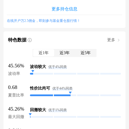
更多持仓信息
在线开户万2.5佣金，即刻参与基金重仓股行情！
特色数据
更多
近1年
近3年
近5年
45.56%
波动较大
优于4%同类
波动率
0.68
性价比尚可
优于44%同类
夏普比率
45.26%
回撤较大
优于1%同类
最大回撤