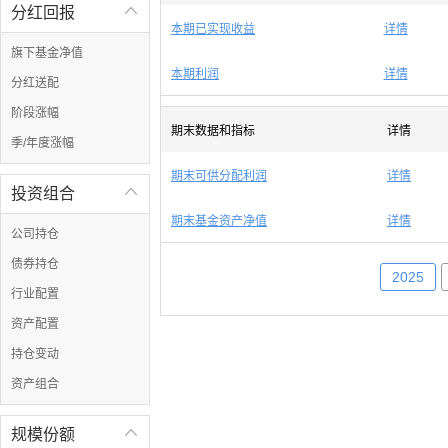
分红回报

本期已实现收益
详情
旗下基金净值
本期利润
详情
分红送配
阶段涨幅
期末数据和指标
详情
季/年度涨幅
期末可供分配利润
详情
投资组合

期末基金资产净值
详情
公司持仓
债券持仓
2025
行业配置
资产配置
持仓变动
资产组合
规模份额
