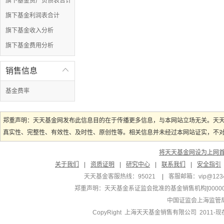
旗下基金资产负债表合计
旗下基金利润表合计
旗下基金收入分析
旗下基金费用分析
销售信息

基金费率
郑重声明：天天基金网发布此信息目的在于传播更多信息，与本网站立场无关。天
真实性、完整性、有效性、及时性、原创性等。相关信息并未经过本网站证实，不对您
将天天基金网设为上网
关于我们
|
资质证明
|
研究中心
|
联系我们
|
安全指引
天天基金客服热线：95021
|
客服邮箱：
vip@123
郑重声明：
天天基金系证监会批准的基金销售机构[000000
中国证监会上海监管
CopyRight 上海天天基金销售有限公司 2011-现在