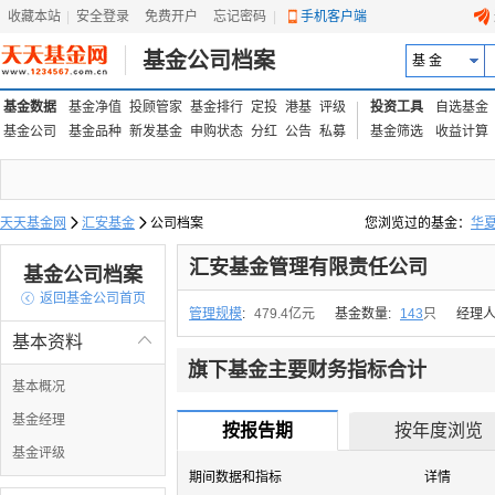
收藏本站
|
安全登录
|
免费开户
忘记密码
|
手机客户端
基金公司档案
基 金
基金数据
基金净值
投顾管家
基金排行
定投
港基
评级
投资工具
自选基金
基金公司
基金品种
新发基金
申购状态
分红
公告
私募
基金筛选
收益计算
天天基金网

汇安基金

公司档案
您浏览过的基金：
华
易方达上证中盘ETF联接
汇安基金管理有限责任公司
基金公司档案

返回基金公司首页
管理规模
:
479.4亿元
基金数量:
143
只
经理人
基本资料

旗下基金主要财务指标合计
基本概况
基金经理
按报告期
按年度浏览
基金评级
期间数据和指标
详情