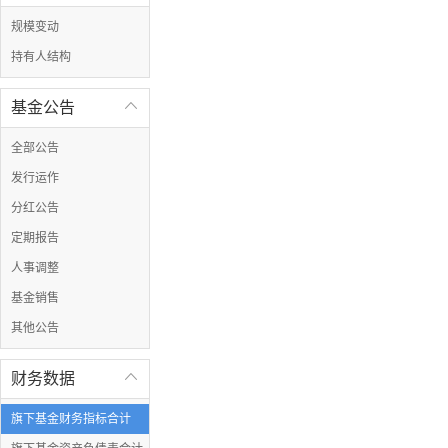
规模变动
持有人结构
基金公告

全部公告
发行运作
分红公告
定期报告
人事调整
基金销售
其他公告
财务数据

旗下基金财务指标合计