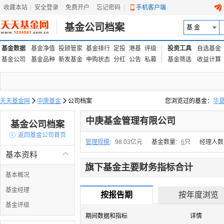
收藏本站
|
安全登录
|
免费开户
忘记密码
|
手机客户端
基金公司档案
基 金
基金数据
基金净值
投顾管家
基金排行
定投
港基
评级
投资工具
自选基金
基金公司
基金品种
新发基金
申购状态
分红
公告
私募
基金筛选
收益计算
天天基金网

中庚基金

公司档案
您浏览过的基金：
华
易方达上证中盘ETF联接
中庚基金管理有限公司
基金公司档案

返回基金公司首页
管理规模
:
98.03亿元
基金数量:
6
只
经理人数
基本资料

旗下基金主要财务指标合计
基本概况
基金经理
按报告期
按年度浏览
基金评级
期间数据和指标
详情