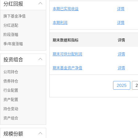
分红回报

本期已实现收益
详情
旗下基金净值
本期利润
详情
分红送配
阶段涨幅
期末数据和指标
详情
季/年度涨幅
期末可供分配利润
详情
投资组合

期末基金资产净值
详情
公司持仓
债券持仓
2025
2
行业配置
资产配置
持仓变动
资产组合
规模份额
