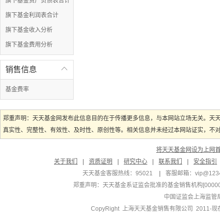
旗下基金资产负债表合计
旗下基金利润表合计
旗下基金收入分析
旗下基金费用分析
销售信息

基金费率
郑重声明：天天基金网发布此信息目的在于传播更多信息，与本网站立场无关。天
真实性、完整性、有效性、及时性、原创性等。相关信息并未经过本网站证实，不对您
将天天基金网设为上网
关于我们
|
资质证明
|
研究中心
|
联系我们
|
安全指引
天天基金客服热线：95021
|
客服邮箱：
vip@123
郑重声明：
天天基金系证监会批准的基金销售机构[000000
中国证监会上海监管
CopyRight 上海天天基金销售有限公司 2011-现在