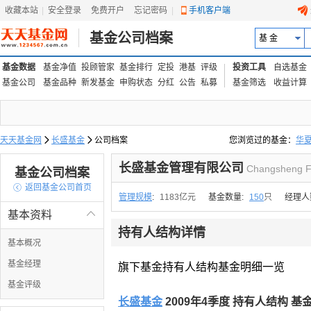
收藏本站
|
安全登录
|
免费开户
忘记密码
|
手机客户端
基金公司档案
基 金
基金数据
基金净值
投顾管家
基金排行
定投
港基
评级
投资工具
自选基金
基金公司
基金品种
新发基金
申购状态
分红
公告
私募
基金筛选
收益计算
天天基金网

长盛基金

公司档案
您浏览过的基金：
华
易方达上证中盘ETF联接
长盛基金管理有限公司
Changsheng F
基金公司档案

返回基金公司首页
管理规模
:
1183亿元
基金数量:
150
只
经理人
基本资料

持有人结构详情
基本概况
基金经理
旗下基金持有人结构基金明细一览
基金评级
长盛基金
2009年4季度 持有人结构 