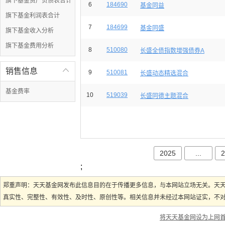
旗下基金资产负债表合计
6
184690
基金同益
旗下基金利润表合计
7
184699
基金同盛
旗下基金收入分析
旗下基金费用分析
8
510080
长盛全债指数增强债券A
销售信息

9
510081
长盛动态精选混合
基金费率
10
519039
长盛同德主题混合
2025
...
2
;
郑重声明：天天基金网发布此信息目的在于传播更多信息，与本网站立场无关。天
真实性、完整性、有效性、及时性、原创性等。相关信息并未经过本网站证实，不对您
将天天基金网设为上网