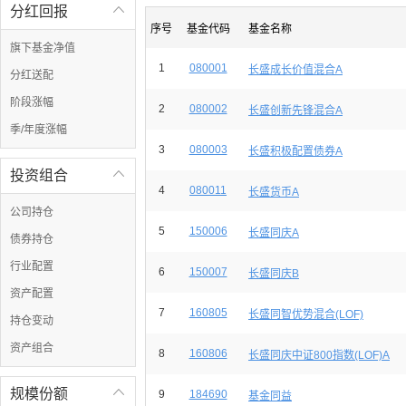
分红回报

序号
基金代码
基金名称
旗下基金净值
1
080001
长盛成长价值混合A
分红送配
阶段涨幅
2
080002
长盛创新先锋混合A
季/年度涨幅
3
080003
长盛积极配置债券A
投资组合

4
080011
长盛货币A
公司持仓
5
150006
长盛同庆A
债券持仓
行业配置
6
150007
长盛同庆B
资产配置
7
160805
长盛同智优势混合(LOF)
持仓变动
资产组合
8
160806
长盛同庆中证800指数(LOF)A
规模份额

9
184690
基金同益