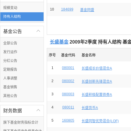
规模变动
10
184699
基金同盛
持有人结构
基金公告

长盛基金
2009年2季度 持有人结构 
全部公告
发行运作
序号
基金代码
基金名称
分红公告
1
080001
长盛成长价值混合A
定期报告
人事调整
2
080002
长盛创新先锋混合A
基金销售
3
080003
长盛积极配置债券A
其他公告
4
080011
长盛货币A
财务数据

5
160805
长盛同智优势混合(LOF)
旗下基金财务指标合计