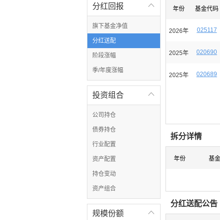
分红回报

年份
基金代码
旗下基金净值
025117
2026年
分红送配
020690
2025年
阶段涨幅
季/年度涨幅
020689
2025年
投资组合

公司持仓
债券持仓
拆分详情
行业配置
年份
基
资产配置
持仓变动
资产组合
分红送配公告
规模份额
