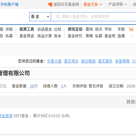
手机客户端
返回天天基金网
|
基金交易
|
产品导购
|
基 金
请输入基金代码、名称或简拼
基
评级
投资工具
自选基金
比较
资讯互动
要闻
观点
学校
专题
告
私募
基金筛选
收益计算
账本
基金研究
策略
私募
基金吧
直播
您浏览过的基金：
华夏大盘
嘉实增长
泰达精选
嘉实服务
易基策略
兴
易方达上证中盘ETF联接A
交银成长
添富优势
华安宏利
上证180价值ET
管理有限公司
6亿元
基金数量:
39
只
经理人数:
5
人
天相评级: 暂无评级
成立日期:
2020
其他
基金管理
39只基金
，累计分红 0.0125 元/份。