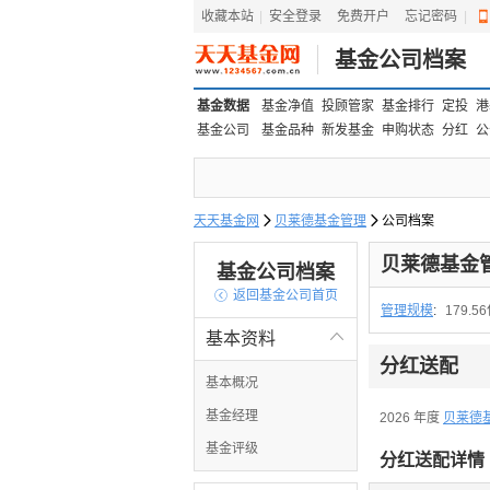
收藏本站
|
安全登录
|
免费开户
忘记密码
|
基金公司档案
基金数据
基金净值
投顾管家
基金排行
定投
港
基金公司
基金品种
新发基金
申购状态
分红
公
天天基金网

贝莱德基金管理

公司档案
贝莱德基金
基金公司档案

返回基金公司首页
管理规模
:
179.5
基本资料

分红送配
基本概况
基金经理
2026 年度
贝莱德
基金评级
分红送配详情