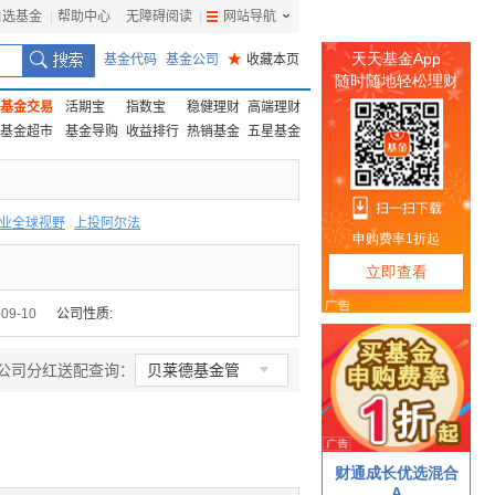
自选基金
|
帮助中心
无障碍阅读
|
网站导航
|
基金代码
基金公司
★
收藏本页
基金交易
活期宝
指数宝
稳健理财
高端理财
基金超市
基金导购
收益排行
热销基金
五星基金
业全球视野
上投阿尔法
F
上投优势
信诚蓝筹
-09-10
公司性质:

公司分红送配查询：
贝莱德基金管
理