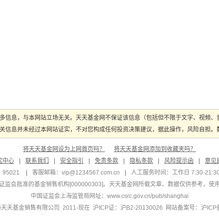
多信息，与本网站立场无关。天天基金网不保证该信息（包括但不限于文字、视频、
关信息并未经过本网站证实，不对您构成任何投资决策建议，据此操作，风险自担。数据
将天天基金网设为上网首页吗？
将天天基金网添加到收藏夹吗？
究中心
|
联系我们
|
安全指引
|
免责条款
|
隐私条款
|
风险提示函
|
意见
95021
|
客服邮箱：
vip@1234567.com.cn
|
人工服务时间：工作日 7:30-21:30 
监会批准的基金销售机构[000000303]
。天天基金网所载文章、数据仅供参考，使
中国证监会上海监管局网址：
www.csrc.gov.cn/pub/shanghai
 上海天天基金销售有限公司 2011-现在 沪ICP证：沪B2-20130026
网站备案号：沪ICP备1