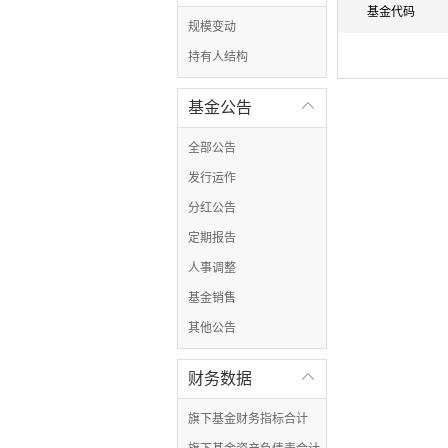
基金代码
规模变动
持有人结构
基金公告

全部公告
发行运作
分红公告
定期报告
人事调整
基金销售
其他公告
财务数据

旗下基金财务指标合计