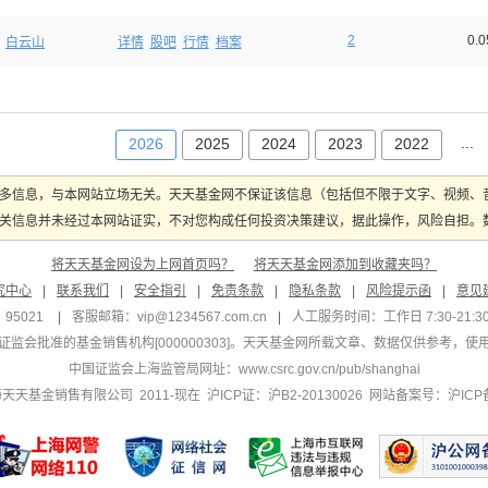
2
0.
白云山
详情
股吧
行情
档案
...
2026
2025
2024
2023
2022
多信息，与本网站立场无关。天天基金网不保证该信息（包括但不限于文字、视频、
关信息并未经过本网站证实，不对您构成任何投资决策建议，据此操作，风险自担。数据
将天天基金网设为上网首页吗？
将天天基金网添加到收藏夹吗？
究中心
|
联系我们
|
安全指引
|
免责条款
|
隐私条款
|
风险提示函
|
意见
95021
|
客服邮箱：
vip@1234567.com.cn
|
人工服务时间：工作日 7:30-21:30 
监会批准的基金销售机构[000000303]
。天天基金网所载文章、数据仅供参考，使
中国证监会上海监管局网址：
www.csrc.gov.cn/pub/shanghai
 上海天天基金销售有限公司 2011-现在 沪ICP证：沪B2-20130026
网站备案号：沪ICP备1