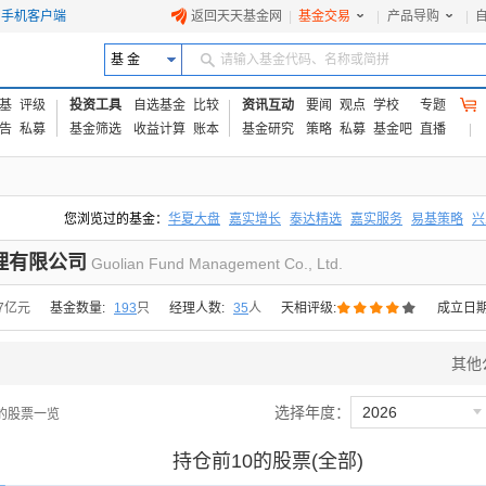
手机客户端
返回天天基金网
|
基金交易
|
产品导购
|
基 金
请输入基金代码、名称或简拼
基
评级
投资工具
自选基金
比较
资讯互动
要闻
观点
学校
专题
告
私募
基金筛选
收益计算
账本
基金研究
策略
私募
基金吧
直播
您浏览过的基金：
华夏大盘
嘉实增长
泰达精选
嘉实服务
易基策略
兴
易方达上证中盘ETF联接A
交银成长
添富优势
华安宏利
上证180价值ET
理有限公司
Guolian Fund Management Co., Ltd.





77亿元
基金数量:
193
只
经理人数:
35
人
天相评级:
成立日期
其他

选择年度：
2026
的股票一览
持仓前10的股票(全部)