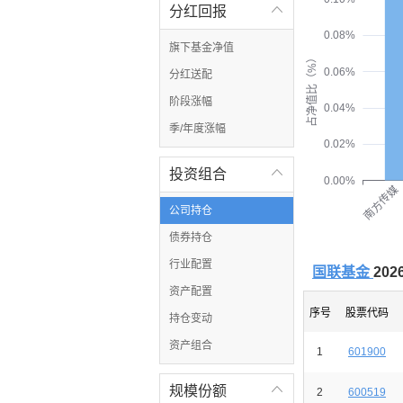
分红回报

0.08%
旗下基金净值
占净值比（%）
0.06%
分红送配
阶段涨幅
0.04%
季/年度涨幅
0.02%
投资组合

0.00%
南方传媒
公司持仓
债券持仓
行业配置
国联基金
20
资产配置
序号
股票代码
持仓变动
资产组合
1
601900
规模份额

2
600519