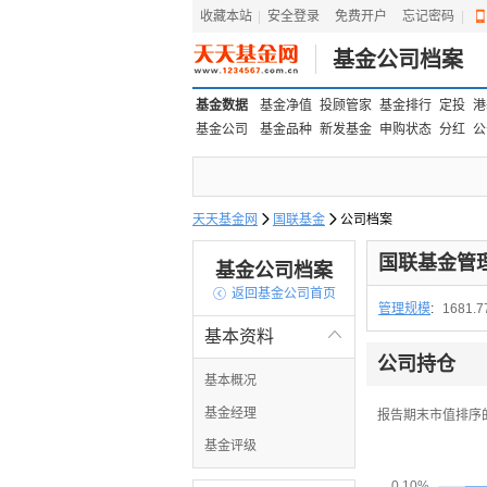
收藏本站
|
安全登录
|
免费开户
忘记密码
|
基金公司档案
基金数据
基金净值
投顾管家
基金排行
定投
港
基金公司
基金品种
新发基金
申购状态
分红
公
天天基金网

国联基金

公司档案
国联基金管
基金公司档案

返回基金公司首页
管理规模
:
1681.
基本资料

公司持仓
基本概况
基金经理
报告期末市值排序
基金评级
0.10%