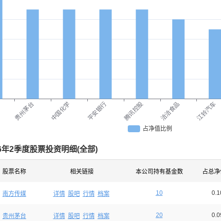
贵州茅台
中国化学
平安银行
腾讯控股
洽洽食品
江铃汽车
占净值比例
26年2季度股票投资明细(
全部
)
股票名称
相关链接
本公司持有基金数
占总净
10
0.
南方传媒
详情
股吧
行情
档案
20
0.
贵州茅台
详情
股吧
行情
档案