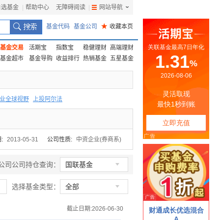
自选基金
|
帮助中心
无障碍阅读
|
网站导航
|
基金代码
基金公司
★
收藏本页
基金交易
活期宝
指数宝
稳健理财
高端理财
基金超市
基金导购
收益排行
热销基金
五星基金
业全球视野
上投阿尔法
F
上投优势
信诚蓝筹
:
2013-05-31
公司性质:
中资企业(券商系)

公司公司持仓查询：
国联基金

选择基金类型：
全部
截止日期:2026-06-30