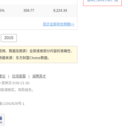
05%
359.77
8,224.34
显示全部持仓明细>>
2015
音频、数据及图表）全部或者部分内容的准确性、
来源：东方财富Choice数据。
建议
|
在线客服
|
诚聘英才
双休日 9:00-21:30
用前请核实，风险自负。
1042629号-1