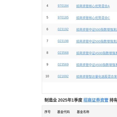
4
970184
招商资管核心优势混合A
5
970185
招商资管核心优势混合C
6
023192
招商资管中证500指数增强发
7
023198
招商资管中证500指数增强发
8
023568
招商资管中证A500指数增强
9
023569
招商资管中证A500指数增强
10
021692
招商资管智达量化选股混合发
制造业 2025年1季度
招商证券资管
持有
序号
基金代码
基金名称