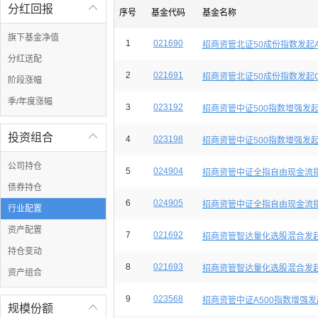
分红回报

序号
基金代码
基金名称
旗下基金净值
1
021690
招商资管北证50成份指数发起
分红送配
2
021691
招商资管北证50成份指数发起
阶段涨幅
季/年度涨幅
3
023192
招商资管中证500指数增强发起
投资组合

4
023198
招商资管中证500指数增强发
公司持仓
5
024904
招商资管中证全指自由现金流
债券持仓
6
024905
招商资管中证全指自由现金流
行业配置
资产配置
7
021692
招商资管智达量化选股混合发
持仓变动
8
021693
招商资管智达量化选股混合发
资产组合
9
023568
招商资管中证A500指数增强发
规模份额
