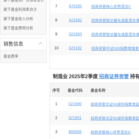
旗下基金资产负债表合计
7
970185
招商资管核心优势混合C
旗下基金利润表合计
旗下基金收入分析
8
021692
招商资管智达量化选股混合发
旗下基金费用分析
9
021693
招商资管智达量化选股混合发
销售信息

10
023192
招商资管中证500指数增强发
基金费率
制造业 2025年2季度
招商证券资管
持有
序号
基金代码
基金名称
1
021690
招商资管北证50成份指数发起
2
021691
招商资管北证50成份指数发起
3
880006
招商资管核心优势混合D