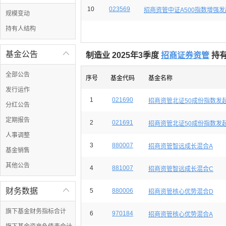
10
023569
招商资管中证A500指数增强发
规模变动
持有人结构
基金公告

制造业 2025年3季度
招商证券资管
持有
全部公告
序号
基金代码
基金名称
发行运作
1
021690
招商资管北证50成份指数发
分红公告
定期报告
2
021691
招商资管北证50成份指数发
人事调整
3
880007
招商资管智远成长混合A
基金销售
其他公告
4
881007
招商资管智远成长混合C
财务数据

5
880006
招商资管核心优势混合D
旗下基金财务指标合计
6
970184
招商资管核心优势混合A