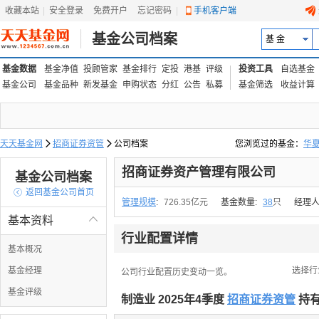
收藏本站
|
安全登录
|
免费开户
忘记密码
|
手机客户端
基金公司档案
基 金
基金数据
基金净值
投顾管家
基金排行
定投
港基
评级
投资工具
自选基金
基金公司
基金品种
新发基金
申购状态
分红
公告
私募
基金筛选
收益计算
天天基金网

招商证券资管

公司档案
您浏览过的基金：
华
易方达上证中盘ETF联接
招商证券资产管理有限公司
基金公司档案

返回基金公司首页
管理规模
:
726.35亿元
基金数量:
38
只
经理人
基本资料

行业配置详情
基本概况
基金经理
选择行
公司行业配置历史变动一览。
基金评级
制造业 2025年4季度
招商证券资管
持有