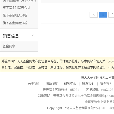
旗下基金资产负债表合计
旗下基金利润表合计
<
1
2
旗下基金收入分析
旗下基金费用分析
销售信息

基金费率
郑重声明：天天基金网发布此信息目的在于传播更多信息，与本网站立场无关。天
真实性、完整性、有效性、及时性、原创性等。相关信息并未经过本网站证实，不对您
将天天基金网设为上网
关于我们
|
资质证明
|
研究中心
|
联系我们
|
安全指引
天天基金客服热线：95021
|
客服邮箱：
vip@123
郑重声明：
天天基金系证监会批准的基金销售机构[000000
中国证监会上海监管
CopyRight 上海天天基金销售有限公司 2011-现在