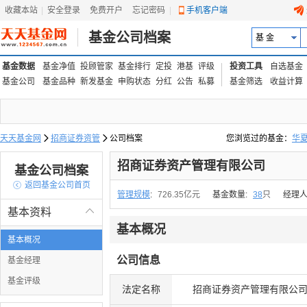
收藏本站
|
安全登录
|
免费开户
忘记密码
|
手机客户端
基金公司档案
基 金
基金数据
基金净值
投顾管家
基金排行
定投
港基
评级
投资工具
自选基金
基金公司
基金品种
新发基金
申购状态
分红
公告
私募
基金筛选
收益计算
天天基金网

招商证券资管

公司档案
您浏览过的基金：
华
易方达上证中盘ETF联接
招商证券资产管理有限公司
基金公司档案

返回基金公司首页
管理规模
:
726.35亿元
基金数量:
38
只
经理人
基本资料

基本概况
基本概况
公司信息
基金经理
基金评级
法定名称
招商证券资产管理有限公