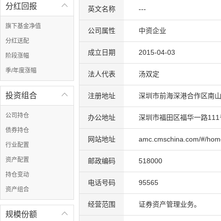
分红回报

英文名称
---
旗下基金净值
公司属性
中资企业
分红送配
成立日期
2015-04-03
阶段涨幅
季/年度涨幅
法人代表
汤双定
投资组合

注册地址
深圳市前海深港合作区南山街
公司持仓
办公地址
深圳市福田区福华一路111
债券持仓
网站地址
amc.cmschina.com/#/hom
行业配置
资产配置
邮政编码
518000
持仓变动
电话号码
95565
资产组合
经营范围
证券资产管理业务。
规模份额
