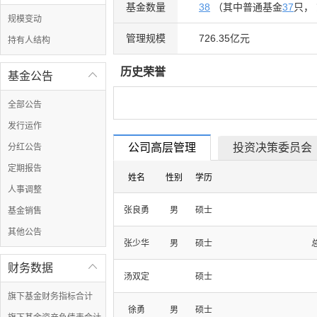
基金数量
38
（其中普通基金
37
只，
规模变动
管理规模
726.35亿元
持有人结构
历史荣誉
基金公告

全部公告
发行运作
公司高层管理
投资决策委员会
分红公告
定期报告
姓名
性别
学历
人事调整
张良勇
男
硕士
基金销售
其他公告
张少华
男
硕士
财务数据

汤双定
硕士
旗下基金财务指标合计
徐勇
男
硕士