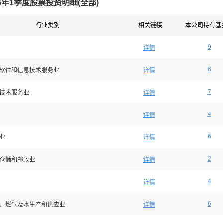
26年1季度股票投资明细(
全部
)
行业类别
相关链接
本公司持有基
9
详情
6
软件和信息技术服务业
详情
7
技术服务业
详情
4
详情
6
业
详情
2
仓储和邮政业
详情
4
详情
6
、燃气及水生产和供应业
详情