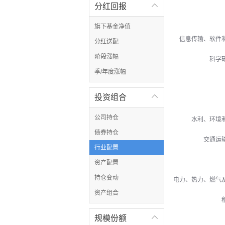
分红回报

旗下基金净值
信息传输、软件
分红送配
阶段涨幅
科学
季/年度涨幅
投资组合

公司持仓
水利、环境
债券持仓
交通运
行业配置
资产配置
持仓变动
电力、热力、燃气
资产组合
规模份额
