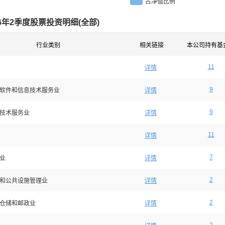
占净值比例
26年2季度股票投资明细(
全部
)
行业类别
相关链接
本公司持有基
11
详情
9
软件和信息技术服务业
详情
9
技术服务业
详情
11
详情
7
业
详情
2
和公共设施管理业
详情
2
仓储和邮政业
详情