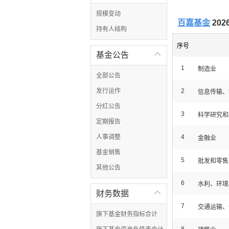
规模变动
百嘉基金
20
持有人结构
序号
基金公告

1
制造业
全部公告
发行运作
2
信息传输、
分红公告
3
科学研究和
定期报告
人事调整
4
金融业
基金销售
5
批发和零售
其他公告
6
水利、环境
财务数据

7
交通运输、
旗下基金财务指标合计