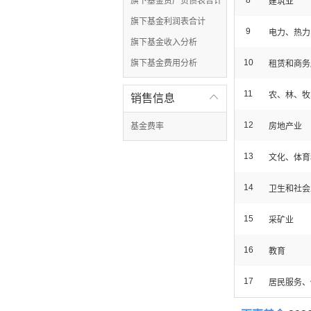
8
旗下基金资产负债表合计
建筑业
旗下基金利润表合计
9
电力、热力
旗下基金收入分析
10
旗下基金费用分析
租赁和商务
11
农、林、牧
销售信息

12
基金费率
房地产业
13
文化、体育
14
卫生和社会
15
采矿业
16
教育
17
居民服务、