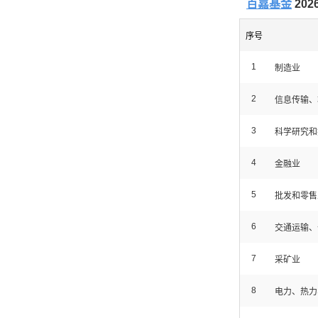
百嘉基金
20
序号
1
制造业
2
信息传输、
3
科学研究和
4
金融业
5
批发和零售
6
交通运输、
7
采矿业
8
电力、热力