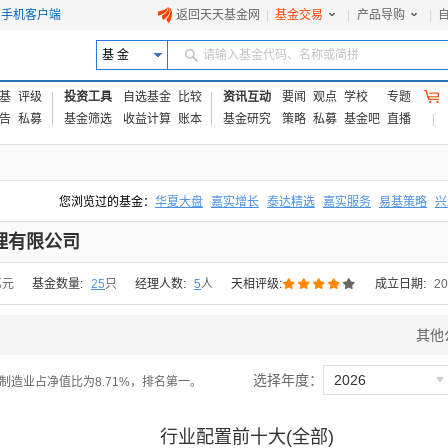
手机客户端
返回天天基金网
|
基金交易
|
产品导购
|
基 金
请输入基金代码、名称或简拼
基
评级
投资工具
自选基金
比较
资讯互动
要闻
观点
学校
专题
告
私募
基金筛选
收益计算
账本
基金研究
策略
私募
基金吧
直播
您浏览过的基金：
华夏大盘
嘉实增长
泰达精选
嘉实服务
易基策略
兴
易方达上证中盘ETF联接A
交银成长
添富优势
华安宏利
上证180价值ET
理有限公司





亿元
基金数量:
25
只
经理人数:
5
人
天相评级:
成立日期:
20
其他

选择年度：
2026
30，制造业占净值比为8.71%，排名第一。
行业配置前十大(全部)