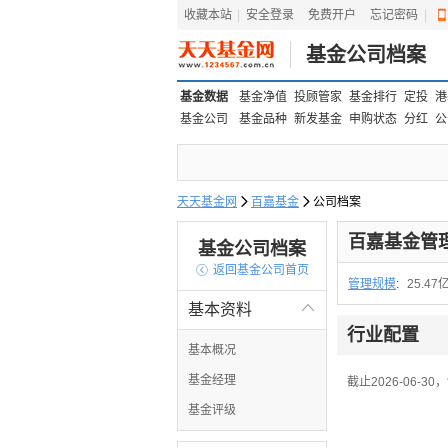
收藏本站
|
安全登录
|
免费开户
忘记密码
|
基金公司档案
基金数据
基金净值
投顾管家
基金排行
定投
港
基金公司
基金品种
新发基金
申购状态
分红
公
天天基金网

百嘉基金

公司档案
百嘉基金管
基金公司档案

返回基金公司首页
管理规模
:
25.47
基本资料

行业配置
基本概况
基金经理
截止2026-06-
基金评级