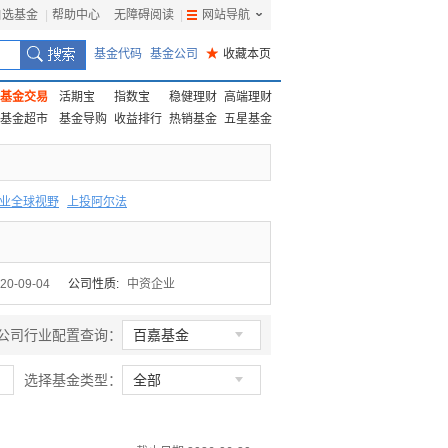
自选基金
|
帮助中心
无障碍阅读
|
网站导航
|
基金代码
基金公司
★
收藏本页
基金交易
活期宝
指数宝
稳健理财
高端理财
基金超市
基金导购
收益排行
热销基金
五星基金
业全球视野
上投阿尔法
F
上投优势
信诚蓝筹
20-09-04
公司性质:
中资企业

公司行业配置查询：
百嘉基金

选择基金类型：
全部