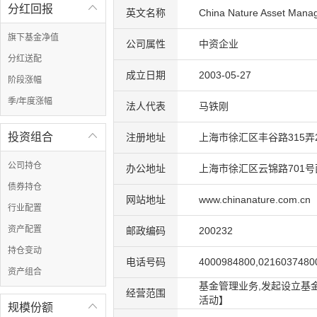
分红回报

英文名称
China Nature Asset Manag
旗下基金净值
公司属性
中资企业
分红送配
成立日期
2003-05-27
阶段涨幅
季/年度涨幅
法人代表
马铁刚
投资组合

注册地址
上海市徐汇区丰谷路315弄2
公司持仓
办公地址
上海市徐汇区云锦路701号
债券持仓
网站地址
www.chinanature.com.cn
行业配置
资产配置
邮政编码
200232
持仓变动
电话号码
4000984800,0216037480
资产组合
基金管理业务,发起设立基
经营范围
活动】
规模份额
