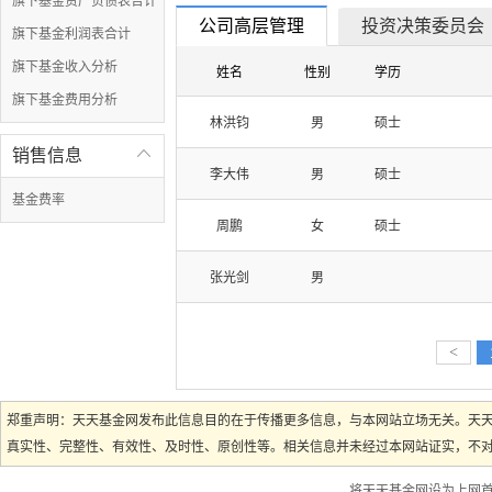
旗下基金资产负债表合计
公司高层管理
投资决策委员会
旗下基金利润表合计
旗下基金收入分析
姓名
性别
学历
旗下基金费用分析
林洪钧
男
硕士
销售信息

李大伟
男
硕士
基金费率
周鹏
女
硕士
张光剑
男
<
郑重声明：天天基金网发布此信息目的在于传播更多信息，与本网站立场无关。天
真实性、完整性、有效性、及时性、原创性等。相关信息并未经过本网站证实，不对您
将天天基金网设为上网