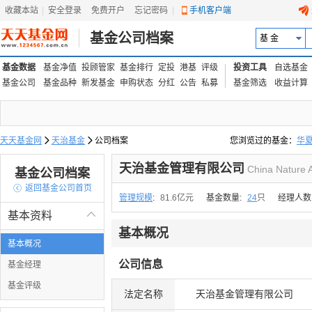
收藏本站
|
安全登录
|
免费开户
忘记密码
|
手机客户端
基金公司档案
基 金
基金数据
基金净值
投顾管家
基金排行
定投
港基
评级
投资工具
自选基金
基金公司
基金品种
新发基金
申购状态
分红
公告
私募
基金筛选
收益计算
天天基金网

天治基金

公司档案
您浏览过的基金：
华
易方达上证中盘ETF联接
天治基金管理有限公司
China Nature 
基金公司档案

返回基金公司首页
管理规模
:
81.6亿元
基金数量:
24
只
经理人数
基本资料

基本概况
基本概况
公司信息
基金经理
基金评级
法定名称
天治基金管理有限公司