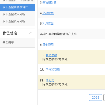
旗下基金资产负债表合计
3.
销售服务费
旗下基金利润表合计
4.
交易费用
旗下基金收入分析
旗下基金费用分析
5.
利息支出
销售信息

其中：卖出回购金融资产支出
基金费率
6.
其他费用
三、
利润总额
（亏损总额以'-'号填列）
减：
所得税费用
四、
净利润
（亏损总额以'-'号填列）
2025