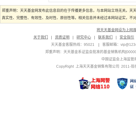
郑重声明：天天基金网发布此信息目的在于传播更多信息，与本网站立场无关。天
真实性、完整性、有效性、及时性、原创性等。相关信息并未经过本网站证实，不对您
将天天基金网设为上网
关于我们
|
资质证明
|
研究中心
|
联系我们
|
安全指引
天天基金客服热线：95021
|
客服邮箱：
vip@123
郑重声明：
天天基金系证监会批准的基金销售机构[000000
中国证监会上海监管
CopyRight 上海天天基金销售有限公司 2011-现在