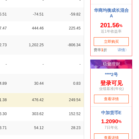
-
-
-
5.51
-74.51
-59.82
7.47
444.46
225.45
2.73
1,202.25
-806.34
-
-
-
4.89
30.44
0.83
1.38
476.42
249.54
6.30
303.62
152.52
3.71
54.12
28.23