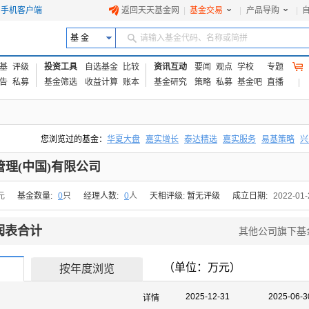
手机客户端
返回天天基金网
|
基金交易
|
产品导购
|
基 金
请输入基金代码、名称或简拼
基
评级
投资工具
自选基金
比较
资讯互动
要闻
观点
学校
专题
告
私募
基金筛选
收益计算
账本
基金研究
策略
私募
基金吧
直播
您浏览过的基金：
华夏大盘
嘉实增长
泰达精选
嘉实服务
易基策略
兴
易方达上证中盘ETF联接A
交银成长
添富优势
华安宏利
上证180价值ET
理(中国)有限公司
元
基金数量:
0
只
经理人数:
0
人
天相评级: 暂无评级
成立日期:
2022-01-
润表合计
其他公司旗下基
（单位：万元）
按年度浏览
2025-12-31
2025-06-3
详情