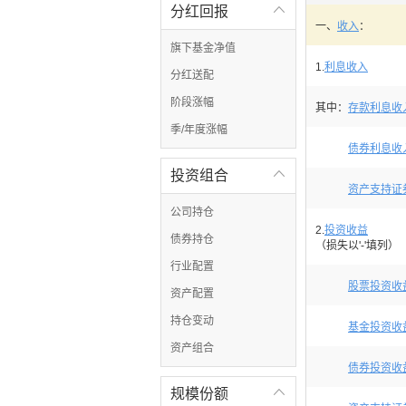
分红回报

一、
收入
：
旗下基金净值
1.
利息收入
分红送配
阶段涨幅
其中：
存款利息收
季/年度涨幅
债券利息收
投资组合

资产支持证
公司持仓
2.
投资收益
债券持仓
（损失以'-'填列）
行业配置
股票投资收
资产配置
持仓变动
基金投资收
资产组合
债券投资收
规模份额
