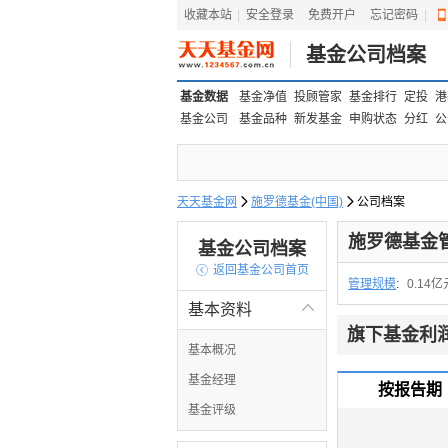
收藏本站
|
安全登录
|
免费开户
忘记密码
|
基金公司档案
基金数据
基金净值
投顾管家
基金排行
定投
港
基金公司
基金品种
新发基金
申购状态
分红
公
天天基金网

施罗德基金(中国)

公司档案
施罗德基金管
基金公司档案

返回基金公司首页
管理规模
:
0.14亿
基本资料

旗下基金利
基本概况
基金经理
按报告期
基金评级