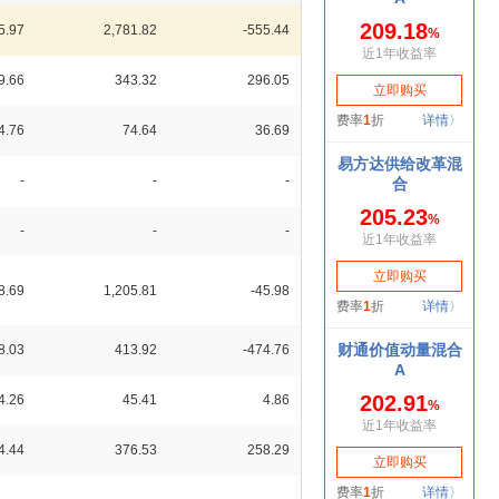
5.97
2,781.82
-555.44
9.66
343.32
296.05
4.76
74.64
36.69
-
-
-
-
-
-
8.69
1,205.81
-45.98
8.03
413.92
-474.76
4.26
45.41
4.86
4.44
376.53
258.29