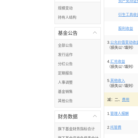
资产支持证
规模变动
衍生工具收
持有人结构
股利收益
基金公告

3.
公允价值变动收
全部公告
（损失以'-'填列）
发行运作
4.
汇兑收益
分红公告
（损失以'-'填列）
定期报告
5.
其他收入
人事调整
（损失以'-'填列）
基金销售
减：二、
费用
其他公告
1.
管理人报酬
财务数据

2.
托管费
旗下基金财务指标合计