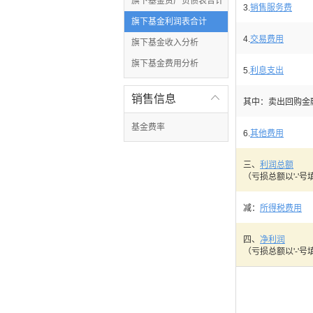
旗下基金资产负债表合计
3.
销售服务费
旗下基金利润表合计
4.
交易费用
旗下基金收入分析
旗下基金费用分析
5.
利息支出
销售信息

其中：卖出回购金
基金费率
6.
其他费用
三、
利润总额
（亏损总额以'-'号
减：
所得税费用
四、
净利润
（亏损总额以'-'号