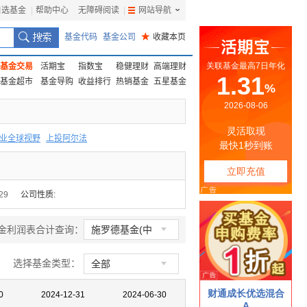
自选基金
|
帮助中心
无障碍阅读
|
网站导航
|
基金代码
基金公司
★
收藏本页
基金交易
活期宝
指数宝
稳健理财
高端理财
基金超市
基金导购
收益排行
热销基金
五星基金
业全球视野
上投阿尔法
F
上投优势
信诚蓝筹
29
公司性质:

金利润表合计查询：
施罗德基金(中
国)
选择基金类型：

全部
0
2024-12-31
2024-06-30