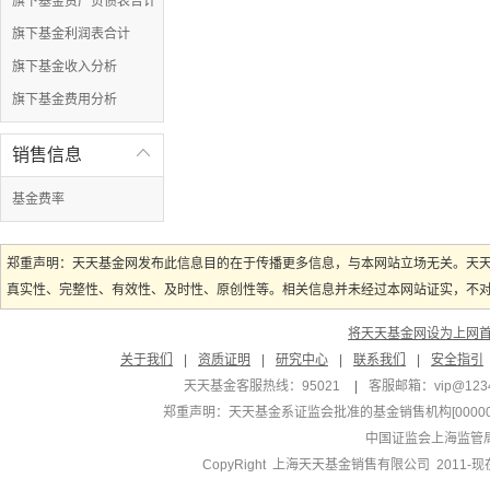
旗下基金资产负债表合计
旗下基金利润表合计
旗下基金收入分析
旗下基金费用分析
销售信息

基金费率
郑重声明：天天基金网发布此信息目的在于传播更多信息，与本网站立场无关。天
真实性、完整性、有效性、及时性、原创性等。相关信息并未经过本网站证实，不对您
将天天基金网设为上网
关于我们
|
资质证明
|
研究中心
|
联系我们
|
安全指引
天天基金客服热线：95021
|
客服邮箱：
vip@123
郑重声明：
天天基金系证监会批准的基金销售机构[000000
中国证监会上海监管
CopyRight 上海天天基金销售有限公司 2011-现在