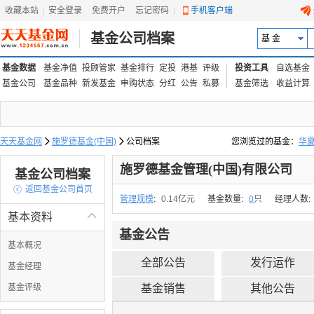
收藏本站
|
安全登录
|
免费开户
忘记密码
|
手机客户端
基金公司档案
基 金
基金数据
基金净值
投顾管家
基金排行
定投
港基
评级
投资工具
自选基金
基金公司
基金品种
新发基金
申购状态
分红
公告
私募
基金筛选
收益计算
天天基金网

施罗德基金(中国)

公司档案
您浏览过的基金：
华
易方达上证中盘ETF联接
施罗德基金管理(中国)有限公司
基金公司档案

返回基金公司首页
管理规模
:
0.14亿元
基金数量:
0
只
经理人数:
基本资料

基金公告
基本概况
全部公告
发行运作
基金经理
基金评级
基金销售
其他公告