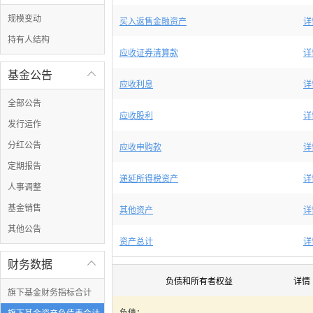
规模变动
买入返售金融资产
详
持有人结构
应收证券清算款
详
基金公告

应收利息
详
全部公告
应收股利
详
发行运作
分红公告
应收申购款
详
定期报告
递延所得税资产
详
人事调整
基金销售
其他资产
详
其他公告
资产总计
详
财务数据

负债和所有者权益
详情
旗下基金财务指标合计