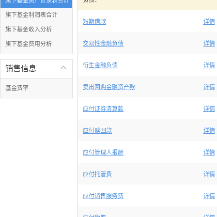
负债：
旗下基金资产负债表合计
旗下基金利润表合计
短期借款
详情
旗下基金收入分析
交易性金融负债
详情
旗下基金费用分析
衍生金融负债
详情
销售信息

卖出回购金融资产款
详情
基金费率
应付证券清算款
详情
应付赎回款
详情
应付管理人报酬
详情
应付托管费
详情
应付销售服务费
详情