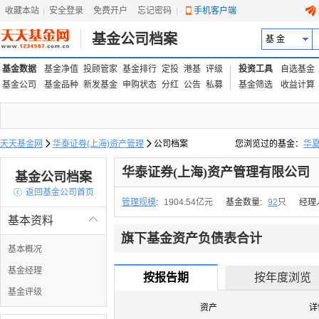
收藏本站
|
安全登录
|
免费开户
忘记密码
|
手机客户端
基金公司档案
基 金
基金数据
基金净值
投顾管家
基金排行
定投
港基
评级
投资工具
自选基金
基金公司
基金品种
新发基金
申购状态
分红
公告
私募
基金筛选
收益计算
天天基金网

华泰证券(上海)资产管理

公司档案
您浏览过的基金：
华
易方达上证中盘ETF联接
华泰证券(上海)资产管理有限公司
基金公司档案

返回基金公司首页
管理规模
:
1904.54亿元
基金数量:
92
只
经理
基本资料

旗下基金资产负债表合计
基本概况
基金经理
按报告期
按年度浏览
基金评级
资产
详