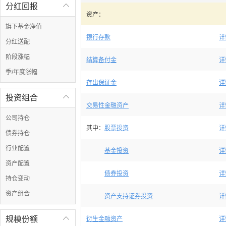
分红回报

资产：
旗下基金净值
银行存款
详
分红送配
阶段涨幅
结算备付金
详
季/年度涨幅
存出保证金
详
投资组合

交易性金融资产
详
公司持仓
其中：
股票投资
详
债券持仓
行业配置
基金投资
详
资产配置
债券投资
详
持仓变动
资产组合
资产支持证券投资
详
规模份额

衍生金融资产
详