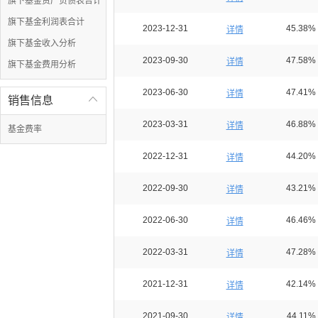
旗下基金资产负债表合计
旗下基金利润表合计
2023-12-31
45.38%
详情
旗下基金收入分析
2023-09-30
47.58%
详情
旗下基金费用分析
2023-06-30
47.41%
详情
销售信息

2023-03-31
46.88%
详情
基金费率
2022-12-31
44.20%
详情
2022-09-30
43.21%
详情
2022-06-30
46.46%
详情
2022-03-31
47.28%
详情
2021-12-31
42.14%
详情
2021-09-30
44.11%
详情