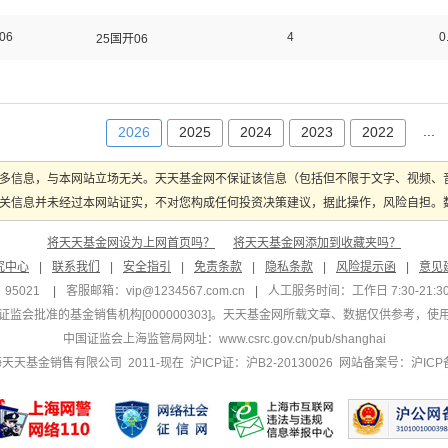
06
4
0
25国开06
...
2026
2025
2024
2023
2022
多信息，与本网站立场无关。天天基金网不保证该信息（包括但不限于文字、视频、
关信息并未经过本网站证实，不对您构成任何投资决策建议，据此操作，风险自担。数据
将天天基金网设为上网首页吗？
将天天基金网添加到收藏夹吗？
究中心
|
联系我们
|
安全指引
|
免责条款
|
隐私条款
|
风险提示函
|
意见
95021
|
客服邮箱：
vip@1234567.com.cn
|
人工服务时间：工作日 7:30-21:30 
监会批准的基金销售机构[000000303]
。天天基金网所载文章、数据仅供参考，使
中国证监会上海监管局网址：
www.csrc.gov.cn/pub/shanghai
 上海天天基金销售有限公司 2011-现在 沪ICP证：沪B2-20130026
网站备案号：沪ICP备1