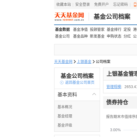
收藏本站
|
安全登录
|
免费开户
忘记密码
|
基金公司档案
基金数据
基金净值
投顾管家
基金排行
定投
港
基金公司
基金品种
新发基金
申购状态
分红
公
天天基金网

上银基金

公司档案
上银基金管
基金公司档案

返回基金公司首页
管理规模
:
2653.
基本资料

债券持仓
基本概况
基金经理
报告期末市值排序
基金评级
3.00%