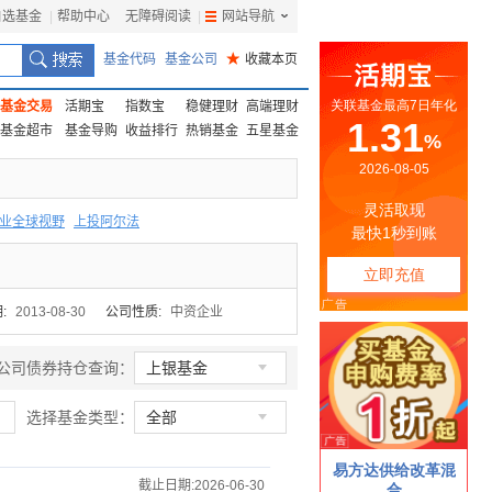
自选基金
|
帮助中心
无障碍阅读
|
网站导航
|
基金代码
基金公司
★
收藏本页
基金交易
活期宝
指数宝
稳健理财
高端理财
基金超市
基金导购
收益排行
热销基金
五星基金
业全球视野
上投阿尔法
F
上投优势
信诚蓝筹
:
2013-08-30
公司性质:
中资企业

公司债券持仓查询：
上银基金

选择基金类型：
全部
截止日期:2026-06-30