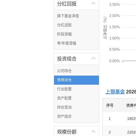
分红回报

2.50%
2.00%
旗下基金净值
占净值比（%）
分红送配
1.50%
阶段涨幅
1.00%
季/年度涨幅
0.50%
投资组合

0.00%
公司持仓
债券持仓
行业配置
上银基金
20
资产配置
序号
债券
持仓变动
资产组合
1
1802
规模份额

2
2202