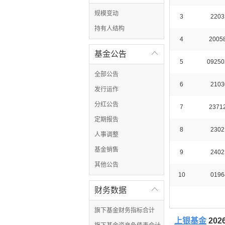
规模变动
3
2203
持有人结构
4
2005
基金公告

5
09250
全部公告
6
2103
发行运作
分红公告
7
2371
定期报告
8
2302
人事调整
基金销售
9
2402
其他公告
10
0196
财务数据

旗下基金财务指标合计
上银基金
20