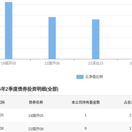
18国开05
22国开08
22进出15
占净值比例
26年2季度债券投资明细(
全部
)
代码
债券名称
本公司持有基金数
占总
05
1
2
18国开05
08
9
1
22国开08