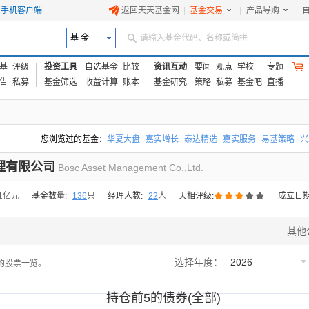
手机客户端
返回天天基金网
|
基金交易
|
产品导购
|
基 金
请输入基金代码、名称或简拼
基
评级
投资工具
自选基金
比较
资讯互动
要闻
观点
学校
专题
告
私募
基金筛选
收益计算
账本
基金研究
策略
私募
基金吧
直播
您浏览过的基金：
华夏大盘
嘉实增长
泰达精选
嘉实服务
易基策略
兴
易方达上证中盘ETF联接A
交银成长
添富优势
华安宏利
上证180价值ET
理有限公司
Bosc Asset Management Co.,Ltd.





41亿元
基金数量:
136
只
经理人数:
22
人
天相评级:
成立日期
其他

选择年度：
2026
的股票一览。
持仓前5的债券(全部)