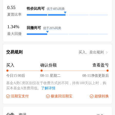
0.55
性价比尚可
优于48%同类
夏普比率
1.34%
回撤尚可
优于26%同类
最大回撤
交易规则
买入、卖出规则
买入
确认份额
查看盈亏
今日15:00后
08-11 星期二
08-11净值更新后
基金A类C类区别仅在于收费方式的不同，持有188天以上时，购
买本基金A类费用低。
了解详情
活期宝支付
极速回活期宝
超级转换
公告
资讯