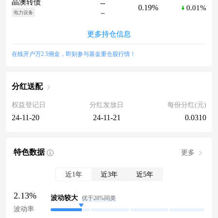
晶澳转债
--
0.19%
0.01%
--
电力设备
更多持仓信息
在线开户万2.5佣金，即刻参与基金重仓股行情！
分红送配
权益登记日
分红发放日
每份分红(元)
24-11-20
24-11-21
0.0310
特色数据
更多
近1年
近3年
近5年
2.13%
波动较大
优于20%同类
波动率