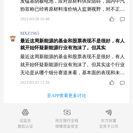
发锰基阴极电池，应对原材料供应阻碍，国内中汽
协宣称已经将原材料涨价纳入监测视野，对不正当
竞争行为将坚决重拳打击。同时俄乌战争推高油价
2022-03-28 16:49
也将推动“电动化”转型的步伐，PHEV混动车型占
比将快速爬升。2022年，坚持新能源汽车的主赛
MXZ1965
最近这周新能源的基金和股票表现不是很好，有人
道！
就开始怀疑新能源行业有泡沫了。但其实
最近这周新能源的基金和股票表现不是很好，有人
就开始怀疑新能源行业有泡沫了。但其实这个行业
无论是从哪个细分赛道来看，基本面的表现和未来
市场预期都是非常乐观的，新能源汽车产销量可
2022-03-25 13:26
观，最近还出台了新能源汽车的相关保险。像风力
至APP查看更多讨论
发电、光伏发电都既符合绿色环保的时代理念，又
得到国家政策的支持。所以长期来看，新能源还是
一个长青行业，目前虽然有所回落，但正是一个回
调期，可以趁现在的低点买入，我一直关注建信的
新能源