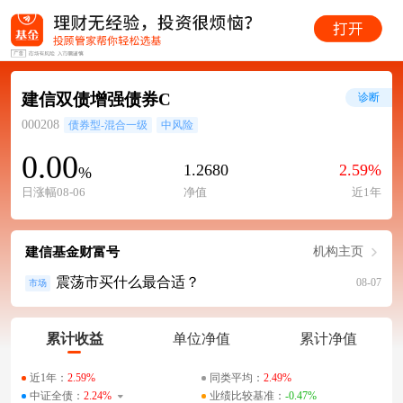
建信双债增强债券C
诊断
000208
债券型-混合一级
中风险
0.00
1.2680
2.59%
%
日涨幅08-06
净值
近1年
建信基金财富号
机构主页
震荡市买什么最合适？
08-07
市场
累计收益
单位净值
累计净值
近1年：
2.59%
同类平均：
2.49%
中证全债：
2.24%
业绩比较基准：
-0.47%