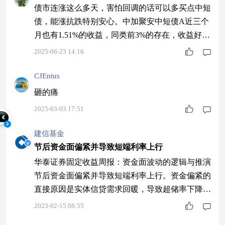
债市连涨这么多天，害怕回调的话可以多买点中短
债，能涨抗跌特别安心。中加聚安中短债A近三个
月也有1.51%的收益，同类前3%的存在，收益好费
率还低，确实优秀$中加聚安60天滚动持有中短债
2025-06-23 14:16
发起式A$
CJEntus
砸的痛
2025-03-03 17:51
建信基金
节后资金面偏紧并导致短端利率上行
华泰证券固定收益周报：资金面波动的逻辑与推演
节后资金面偏紧并导致短端利率上行。资金偏紧的
直接原因是实体信贷需求回暖，导致超储率下降，
资金分层加剧。而主导资金面走势的根本在于经济
2023-02-15 08:55
在向潜在产出回归。当前的资金利率已经基本完成