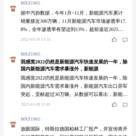
重定价，短期进一步收紧概率不高。随着资金缺口
MXZ1965
的逐步拉大，关注后续降准可能，但补缺口式降准
据中汽协数据，今年1月~11月，新能源汽车累计
的影响不大。债市仍未摆脱震荡走势，高频数据和
销量接近300万辆，11月新能源汽车市场渗透率17.
后续政策是主要关注点，方向偏不利，但空间有
8%，全年渗透率有望达到13%，超前逼近2025年
限。
渗透率达到20%的政策目标。更为重要的是，高增
2022-03-30 13:33
速的推动力并非来自政策因素。业内普遍认为2021
年是新能源汽车真正的市场化元年。华西证券汽车
MXZ1965
我感觉2022仍然是新能源汽车快速发展的一年，除
行业首席分析师崔琰在近日举办的电观大会上表
国内新能源汽车需求暴涨外，新能源
示，今年新能源汽车由政策驱动逐步转变为供给驱
我感觉2022仍然是新能源汽车快速发展的一年，除
动，供给端的车企推出越来越多
国内新能源汽车需求暴涨外，新能源汽车出口异军
突起，贡献超过30万辆。从数据可以看出，新能源
汽车的产销量明显增长，而且现在新能源汽车的市
2022-03-29 13:41
场热度还是很高的，长期投资相应基金，还是可以
赚到的。我有关注建信的新能源行业股票，重仓新
MXZ1965
能源汽车，推荐大家看看。
放眼国际，特斯拉德国柏林工厂投产，并宣传将开