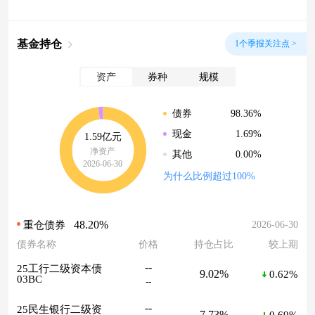
基金持仓
1个季报关注点 >
资产
券种
规模
98.36%
债券
1.69%
现金
1.59亿元
净资产
0.00%
其他
2026-06-30
为什么比例超过100%
48.20%
2026-06-30
重仓债券
债券名称
价格
持仓占比
较上期
--
25工行二级资本债
9.02%
0.62%
03BC
--
--
25民生银行二级资
7.73%
0.69%