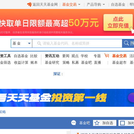
返回天天基金网
|
基金交易
|
产品导购
|
自选基金
|
帮
基 金
请输入基金代码、名称或简拼
资工具
自选基金
比较
资讯互动
要闻
观点
学校
专题
基金交易
活
金筛选
收益计算
账本
基金研究
策略
私募
基金吧
直播
基金超市
基
深证
：
策略
基金吧
加自选
加