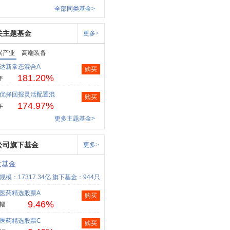
全部同类基金>
关主题基金
更多>
兴产业
高端装备
达新常态混合A
购买
181.20%
年
优择回报灵活配置混
购买
174.97%
年
更多主题基金>
公司旗下基金
更多>
发基金
规模：17317.34亿
旗下基金：944只
医药精选股票A
购买
9.46%
幅
医药精选股票C
购买