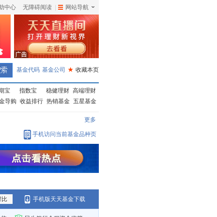
助中心
无障碍阅读
|
网站导航
|
基金代码
基金公司
★
收藏本页
期宝
指数宝
稳健理财
高端理财
金导购
收益排行
热销基金
五星基金
更多
手机访问当前基金品种页
对比
手机版天天基金下载