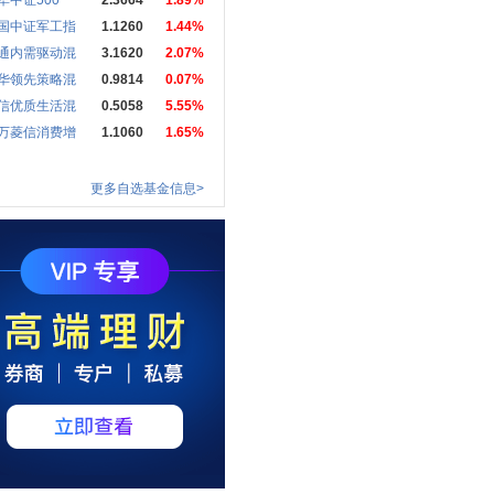
华中证500
2.3664
1.89%
国中证军工指
1.1260
1.44%
通内需驱动混
3.1620
2.07%
华领先策略混
0.9814
0.07%
信优质生活混
0.5058
5.55%
万菱信消费增
1.1060
1.65%
更多自选基金信息>