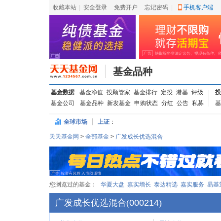
收藏本站
|
安全登录
|
免费开户
忘记密码
|
手机客户端
基金品种
基金数据
基金净值
投顾管家
基金排行
定投
港基
评级
投
基金公司
基金品种
新发基金
申购状态
分红
公告
私募
基
全球市场
上证
：
天天基金网
>
全部基金
>
广发成长优选混合
您浏览过的基金：
华夏大盘
嘉实增长
泰达精选
嘉实服务
易基
广发成长优选混合
(
000214
)