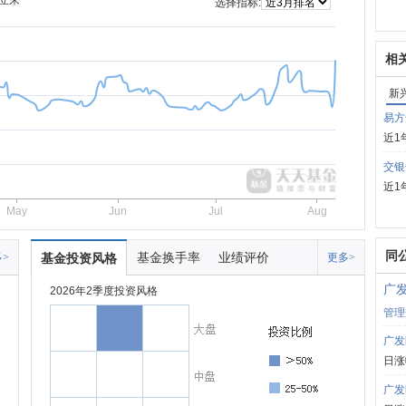
立来
选择指标:
相
新
易方
近1
交银
近1
May
Jun
Jul
Aug
同
基金换手率
业绩评价
>
基金投资风格
更多>
广
2026年2季度投资风格
管理
广发
日涨
广发