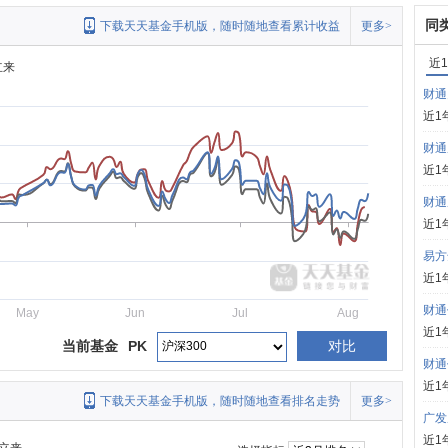
同
下载天天基金手机版，随时随地查看累计收益
更多>
近
立来
财通
近1
财通
近1
财通
近1
易方
近1
财通
May
Jun
Jul
Aug
近1
当前基金
PK
对比
财通
近1
下载天天基金手机版，随时随地查看排名走势
更多>
广发
近1