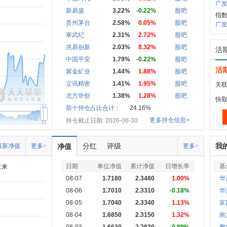
广发
新易盛
3.22%
-0.22%
股吧
指
贵州茅台
2.58%
0.05%
股吧
广发中
寒武纪
2.31%
2.72%
股吧
兆易创新
2.03%
8.32%
股吧
活
中国平安
1.79%
-0.22%
股吧
活
紫金矿业
1.44%
1.88%
股吧
立讯精密
1.41%
1.95%
股吧
关联
北方华创
1.38%
1.28%
股吧
快
前十持仓占比合计：
24.16%
Aug
更多持仓信息>
持仓截止日期: 2026-06-30
分红
评级
我
最新净值
更多>
净值
更多>
日期
单位净值
累计净值
日增长率
基
立来
08-07
1.7180
2.3480
1.00%
华
08-06
1.7010
2.3310
-0.18%
华
08-05
1.7040
2.3340
1.13%
富
08-04
1.6850
2.3150
1.32%
南