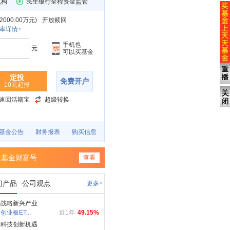
机构
民生银行全程资金监管
00.00万元
)
开放赎回
率详情>
手机也
元
可以买基金
定投
免费开户
10元起投
速回活期宝
超级转换
基金公告
财务报表
购买信息
发基金财富号
查看
门产品
公司观点
更多>
焦战略新兴产业
创业板ET...
近1年
49.15%
局科技创新机遇