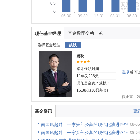
0.5
0
06-30
09-30
12-31
03-31
06-30
基金经理变动一览
现任基金经理
选择基金经理：
姚秋
姚秋
★★★★
累计任职时间：
登录
后,
11年又236天
现任基金资产规模：
16.88亿(10只基金)
截止至：202
基金资讯
更多
南国风起处：一家头部公募的现代化演进路径
08-05
南国风起处：一家头部公募的现代化演进路径
08-04