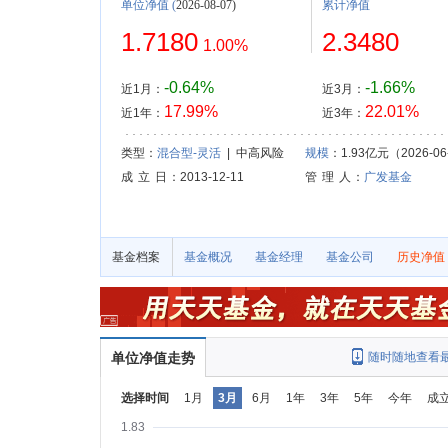
单位净值
(
2026-08-07)
累计净值
1.7180
2.3480
1.00%
-0.64%
-1.66%
近1月：
近3月：
17.99%
22.01%
近1年：
近3年：
类型：
混合型-灵活
| 中高风险
规模
：1.93亿元（2026-06
成 立 日
：2013-12-11
管 理 人
：
广发基金
基金档案
基金概况
基金经理
基金公司
历史净值
单位净值走势
随时随地查看
选择时间
1月
3月
6月
1年
3年
5年
今年
成
1.83