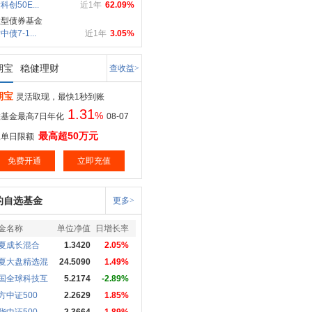
科创50E...
近1年
62.09%
数型债券基金
债7-1...
近1年
3.05%
期宝
稳健理财
查收益>
期宝
灵活取现，最快1秒到账
1.31
%
基金最高7日年化
08-07
最高超50万元
取单日限额
免费开通
立即充值
的自选基金
更多>
金名称
单位净值
日增长率
夏成长混合
1.3420
2.05%
夏大盘精选混
24.5090
1.49%
国全球科技互
5.2174
-2.89%
方中证500
2.2629
1.85%