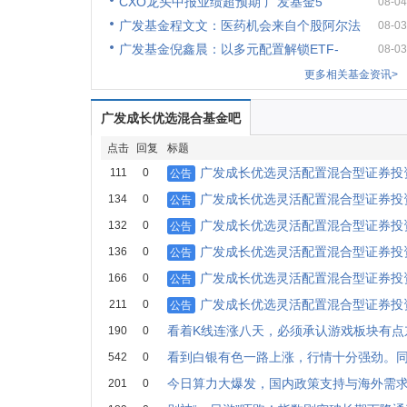
CXO龙头中报业绩超预期 广发基金5
08-04
广发基金程文文：医药机会来自个股阿尔法
08-03
广发基金倪鑫晨：以多元配置解锁ETF-
08-03
更多相关基金资讯>
广发成长优选混合基金吧
点击
回复
标题
广发成长优选灵活配置混合型证券投资
111
0
公告
广发成长优选灵活配置混合型证券投
134
0
公告
广发成长优选灵活配置混合型证券投
132
0
公告
广发成长优选灵活配置混合型证券投资
136
0
公告
广发成长优选灵活配置混合型证券投资
166
0
公告
广发成长优选灵活配置混合型证券投资
211
0
公告
看着K线连涨八天，必须承认游戏板块有点东
190
0
看到白银有色一路上涨，行情十分强劲。同
542
0
今日算力大爆发，国内政策支持与海外需
201
0