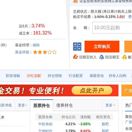
证监会批准的首批独立基金销售
交易状态：
限大额 (
单日累计购买上限20
购买手续费：
1.50%
0.15%
1.0
折
费
3.74%
近6月：
金
额：
161.32%
成立来：
-30）
基金经理：
姚秋
立即购买
基金评级
：
活期宝转入
回活期宝
极
阶段涨幅
分红送配
持仓明细
行业配置
规模变动
持有人结构
广
债券持仓
热
最新净值
更多>
股票持仓
更多 >
聚
股票名称
持仓占比
涨跌幅
相关资讯
立来
广发
中际旭创
4.21%
-3.68%
股吧
布
宁德时代
3.79%
0.02%
股吧