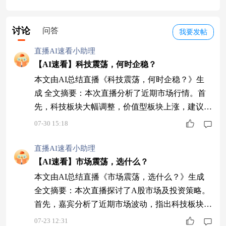
讨论
问答
我要发帖
直播AI速看小助理
【AI速看】科技震荡，何时企稳？
本文由AI总结直播《科技震荡，何时企稳？》生
成 全文摘要：本次直播分析了近期市场行情。首
先，科技板块大幅调整，价值型板块上涨，建议投
资者关注持仓调整。其次，科技板块超配严重，需
07-30 15:18
警惕风险，但调整或近尾声，可分批建仓优质品
种。然后，讨论了投资策略，建议等待右侧信号入
直播AI速看小助理
场，均衡配置煤炭等板块。最后，强调根据风险偏
【AI速看】市场震荡，选什么？
好选择基金，保持理性心态应对市场波动。 1 科技
本文由AI总结直播《市场震荡，选什么？》生成
板块调整，价值板块上涨。 赵楠指出近期市场整
全文摘要：本次直播探讨了A股市场及投资策略。
体
首先，嘉宾分析了近期市场波动，指出科技板块虽
回调但仍有投资价值，建议关注通信、算力等领
07-23 12:31