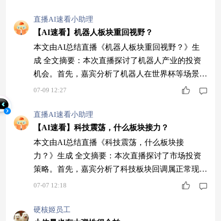
域。然后，讨论了煤炭、港股和创新药的投资机
会，强调创新药行业估值优势。接着，嘉宾推荐了
直播AI速看小助理
国联基金相关产品，适合不同风险偏好的投资者。
【AI速看】机器人板块重回视野？
最后，建议投资者关注宽基指数回调后的布局机
本文由AI总结直播《机器人板块重回视野？》生
会，并强调资产配置需匹配个人风险偏好。 1 赵楠
成 全文摘要：本次直播探讨了机器人产业的投资
分析
机会。首先，嘉宾分析了机器人在世界杯等场景的
应用，指出其与人类功能的相似性及行业热度。随
07-09 12:27
后，他们强调当前是机器人产业投资的黄金窗口
期，行业处于类似十年前新能源车的拐点阶段，三
直播AI速看小助理
季度特斯拉量产等因素将带来行情。嘉宾还分享了
【AI速看】科技震荡，什么板块接力？
平滑净值波动的策略，比较了机器人板块与AI的
本文由AI总结直播《科技震荡，什么板块接
差异，认为前者门槛更高但长期空间更大。最后，
力？》生成 全文摘要：本次直播探讨了市场投资
他们指
策略。首先，嘉宾分析了科技板块回调属正常现
象，光通信、半导体等细分领域仍具配置价值。然
07-07 12:18
后指出煤炭行业供需平衡、估值合理，适合稳健投
资者。创新药和机器人板块下半年或表现更优，但
硬核姬员工