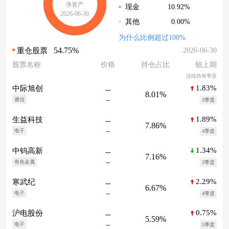
净资产
10.92%
现金
2026-06-30
0.00%
其他
为什么比例超过100%
54.75%
2026-06-30
重仓股票
股票名称
价格
持仓占比
较上期
连续持有季度
1.83%
中际旭创
--
8.01%
--
通信
3季度
1.89%
生益科技
--
7.86%
--
电子
4季度
1.34%
中钨高新
--
7.16%
--
有色金属
3季度
2.29%
寒武纪
--
6.67%
--
电子
4季度
0.75%
沪电股份
--
5.59%
--
电子
5季度