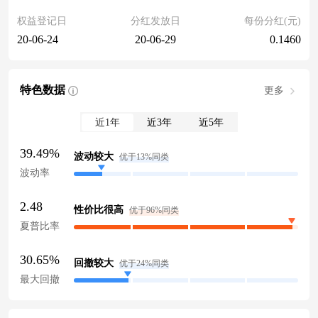
权益登记日
分红发放日
每份分红(元)
20-06-24
20-06-29
0.1460
特色数据
更多
近1年
近3年
近5年
39.49%
波动较大
优于13%同类
波动率
2.48
性价比很高
优于96%同类
夏普比率
30.65%
回撤较大
优于24%同类
最大回撤