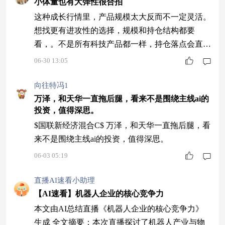
需注意波动风险。最后建议均衡配置科技、金融及
小体量也有大弹性很合拍
有色金属等板块，避免单一押注，关注国联基金相
这种成长行情里，产品规模太大反而不一定灵活。
关产品。 1 科技板块回调属正常现象。 赵楠和阳
想找更有进攻性的选择，规模和持仓结构都要
阳分析
看，。不是所有科技产品都一样，持仓落点会直接
影响体验。红土创新新科技股票A(006265)规模约
06-30 13:05
6.17亿，股票仓位约93.02%，弹性空间比较足，当
前行情下挺适配。
向往特冯1
万泽，和天华一直拖后腿，看来不是围绕主线ai的
投资，值得深思。
$国联新经济混合C$ 万泽，和天华一直拖后腿，看
来不是围绕主线ai的投资，值得深思。
06-03 05:19
直播AI速看小助理
【AI速看】机器人企业的核心竞争力
本文由AI总结直播《机器人企业的核心竞争力》
生成 全文摘要：本次直播探讨了机器人产业与物