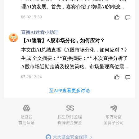
理AI的发展。首先，嘉宾介绍了物理AI的概念及
其在机器人领域的应用，指出机器人需学习物理规
06-02 15:30
律以适应环境。随后分析了行业瓶颈，包括认知决
策、运动控制和数据训练等挑战。对于投资策略，
直播AI速看小助理
建议长期关注但短期需谨慎，可通过基金参与。最
【AI速看】A股市场分化，如何应对？
后强调B端标准化场景将先于C端实现商业化，并
本文由AI总结直播《A股市场分化，如何应对？》
推荐了相关基金产品。 1 探讨机器人产业与物理
生成 全文摘要：**直播摘要：** 本次直播分析了
A股市场近期走势及投资策略。市场呈现高位震荡
特征，科技板块领涨，但受内外因素影响存在回调
05-28 12:24
压力。债券市场受益于流动性宽松，收益率下行；
至APP查看更多讨论
权益投资建议规避高估值品种，关注煤炭等防御性
板块。 对于配置建议，宽基指数投资更适合分散
风险，同时可搭配固收类产品增强稳定性。周期性
市场中需注重板块轮动，低估值行业如煤炭具
天天基金安全保障