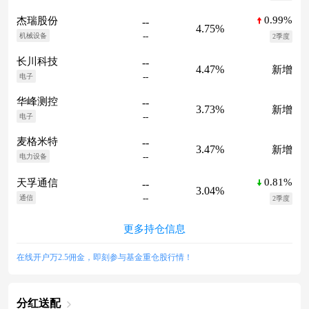
0.99%
杰瑞股份
--
4.75%
--
机械设备
2季度
长川科技
--
4.47%
新增
--
电子
华峰测控
--
3.73%
新增
--
电子
麦格米特
--
3.47%
新增
--
电力设备
0.81%
天孚通信
--
3.04%
--
通信
2季度
更多持仓信息
在线开户万2.5佣金，即刻参与基金重仓股行情！
分红送配