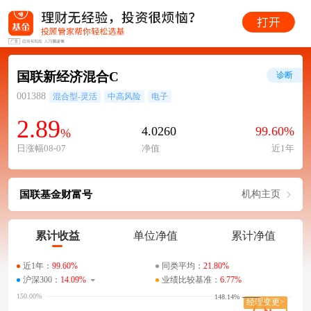
国联新经济混合C
诊断
001388
混合型-灵活
中高风险
电子
2.89
4.0260
99.60%
%
日涨幅08-07
净值
近1年
国联基金财富号
机构主页
累计收益
单位净值
累计净值
近1年：
99.60%
同类平均：
21.80%
沪深300：
14.09%
业绩比较基准：
6.77%
148.14%