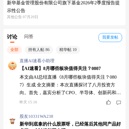
新华基金管理股份有限公司旗下基金2026年2季度报告提
示性公告
其他公告 07月20日
讨论
问答
我要发帖
全部
持有人帖 86
精华帖 10
直播AI速看小助理
【AI速看】8月哪些板块值得关注？0807
本文由AI总结直播《8月哪些板块值得关注？080
7》生成 全文摘要：本次直播探讨了八月投资方
向。首先，嘉宾分析了CPO、半导体、创新药和脑
机接口等板块的近期表现，指出半导体板块受益于
昨天 15:16
政策支持和业绩增长，创新药和脑机接口行业前景
广阔。然后，他提到新能源板块虽处底部但正在修
股友10331WA238
复，建议关注风电和钠电池等方向。最后，嘉宾介
新华到底拿的什么股票呀，已经落后其他同产品好