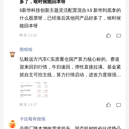
多了，啥时候能回本呀
绍了新华基金的相关产品，提醒投资者注意市场波
动风险，并强调个人判断的重要性。 1 大强
$新华科技创新主题灵活配置混合A$ 新华到底拿的
什么股票呀，已经落后其他同产品好多了，啥时候
能回本呀
昨天 15:02
熊啃啃
弘毅远方汽车C实质重仓国产算力核心标的。赛道
迎来回归行情，牛归速回，弹性直接拉满。基金紧
抓自主可控主线，算力行情启动，进攻力度很强，
把握这一轮反弹红利。 $新华科技创新主题灵活配
置混合A$ $中邮新思路灵活配置混合C$ $天弘中证
全指通信设备指数发起C$
昨天 13:17
卡拉莓有烦恼
晶圆厂降本增效需求提升，国产耗材性价比优势凸