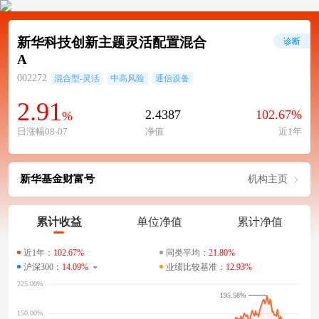
新华科技创新主题灵活配置混合
诊断
A
002272
混合型-灵活
中高风险
通信设备
2.91
2.4387
102.67%
%
日涨幅08-07
净值
近1年
新华基金财富号
机构主页
累计收益
单位净值
累计净值
近1年：
102.67%
同类平均：
21.80%
沪深300：
14.09%
业绩比较基准：
12.93%
195.58%