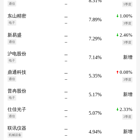
8.31%
--
通信
5季度
1.00%
东山精密
--
7.89%
--
电子
3季度
2.46%
新易盛
--
7.29%
--
通信
3季度
沪电股份
--
7.14%
新增
--
电子
0.08%
鼎通科技
--
5.35%
--
通信
3季度
普冉股份
--
5.17%
新增
--
电子
2.33%
仕佳光子
--
5.07%
--
通信
2季度
联讯仪器
--
4.94%
新增
--
机械设备