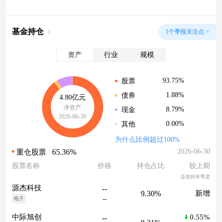
基金持仓
1个季报关注点 >
资产
行业
规模
93.75%
股票
1.88%
债券
4.80亿元
净资产
8.79%
现金
2026-06-30
0.00%
其他
为什么比例超过100%
65.36%
2026-06-30
重仓股票
股票名称
价格
持仓占比
较上期
连续持有季度
源杰科技
--
9.30%
新增
--
电子
0.55%
中际旭创
--