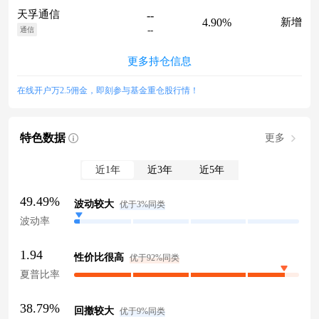
天孚通信
--
4.90%
新增
--
通信
更多持仓信息
在线开户万2.5佣金，即刻参与基金重仓股行情！
特色数据
更多
近1年
近3年
近5年
49.49%
波动较大
优于3%同类
波动率
1.94
性价比很高
优于92%同类
夏普比率
38.79%
回撤较大
优于9%同类