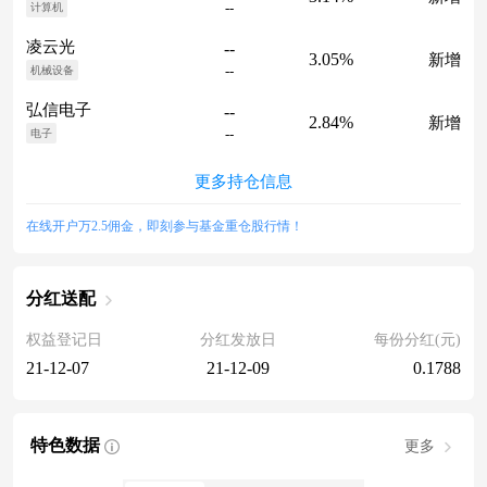
--
计算机
凌云光
--
3.05%
新增
--
机械设备
弘信电子
--
2.84%
新增
--
电子
更多持仓信息
在线开户万2.5佣金，即刻参与基金重仓股行情！
分红送配
权益登记日
分红发放日
每份分红(元)
21-12-07
21-12-09
0.1788
特色数据
更多