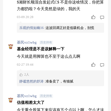
$湘财长顺混合发起式C$ 不是你这啥情况，你把算
力都扔啦？今天竟然是绿的，我的天
03-09 20:28
乐观的情如幽16
:
这波回调正好是低吸机会，别慌
基民vz1wbg
历史持有
基金经理是不是该解释一下
今天就是用脚算也不至于这么点儿啊
02-27 19:44
2人
静谧悠然的舒涛
:
准备卖了，有猫腻
基民vz1wbg
历史持有
估值相差太大了
今天重仓股算下来应该有五个点以上啊，怎么才这