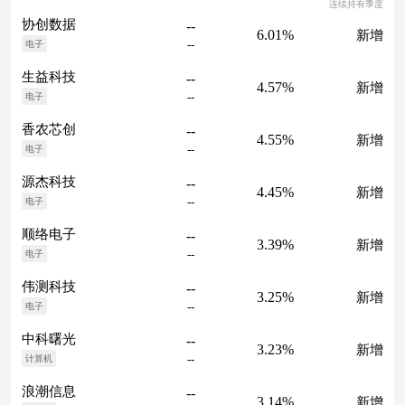
连续持有季度
协创数据
--
6.01%
新增
--
电子
生益科技
--
4.57%
新增
--
电子
香农芯创
--
4.55%
新增
--
电子
源杰科技
--
4.45%
新增
--
电子
顺络电子
--
3.39%
新增
--
电子
伟测科技
--
3.25%
新增
--
电子
中科曙光
--
3.23%
新增
--
计算机
浪潮信息
--
3.14%
新增