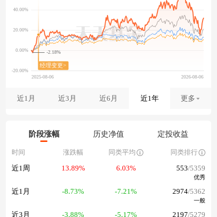
-2.18%
近1月
近3月
近6月
近1年
更多
阶段涨幅
历史净值
定投收益
时间
涨跌幅
同类平均
同类排行
近1周
13.89%
6.03%
553
/5359
优秀
近1月
-8.73%
-7.21%
2974
/5362
一般
近3月
-3.88%
-5.17%
2197
/5279