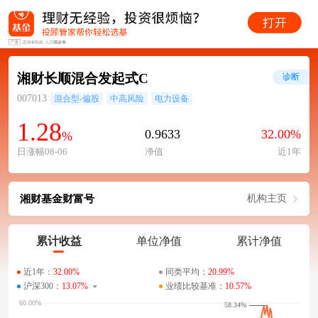
湘财长顺混合发起式C
诊断
007013
混合型-偏股
中高风险
电力设备
1.28
0.9633
32.00%
%
日涨幅08-06
净值
近1年
湘财基金财富号
机构主页
累计收益
单位净值
累计净值
近1年：
32.00%
同类平均：
20.99%
沪深300：
13.07%
业绩比较基准：
10.57%
58.34%