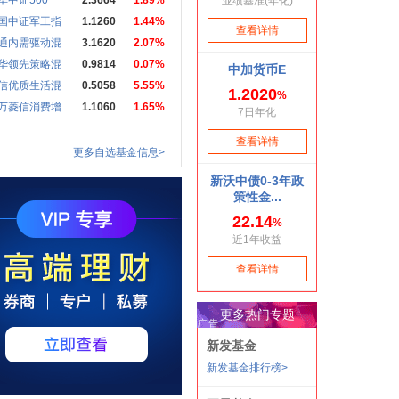
华中证500
2.3664
1.89%
国中证军工指
1.1260
1.44%
通内需驱动混
3.1620
2.07%
华领先策略混
0.9814
0.07%
信优质生活混
0.5058
5.55%
万菱信消费增
1.1060
1.65%
更多自选基金信息>