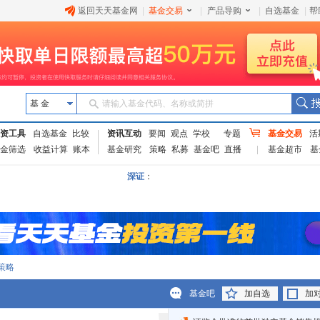
返回天天基金网
|
基金交易
|
产品导购
|
自选基金
|
帮
基 金
请输入基金代码、名称或简拼
资工具
自选基金
比较
资讯互动
要闻
观点
学校
专题
基金交易
活
金筛选
收益计算
账本
基金研究
策略
私募
基金吧
直播
基金超市
基
深证
：
策略
基金吧
加自选
加