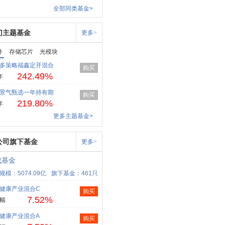
全部同类基金>
门主题基金
更多>
件
存储芯片
光模块
多策略福鑫定开混合
购买
242.49%
年
景气甄选一年持有期
购买
219.80%
年
更多主题基金>
公司旗下基金
更多>
成基金
规模：5074.09亿
旗下基金：461只
健康产业混合C
购买
7.52%
幅
健康产业混合A
购买