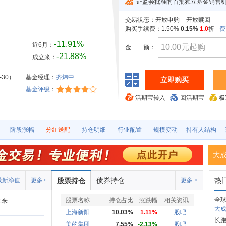
证监会批准的首批独立基金销售
交易状态：
开放申购
开放赎回
购买手续费：
1.50%
0.15%
1.0
折
费
-11.91%
近6月：
金
额：
-21.88%
成立来：
-30）
基金经理：
齐炜中
立即购买
基金评级
：
活期宝转入
回活期宝
极
阶段涨幅
分红送配
持仓明细
行业配置
规模变动
持有人结构
大
债券持仓
热
最新净值
更多>
股票持仓
更多 >
全
股票名称
持仓占比
涨跌幅
相关资讯
立来
大成
上海新阳
10.03%
1.11%
股吧
长
美的集团
7.55%
-2.13%
股吧