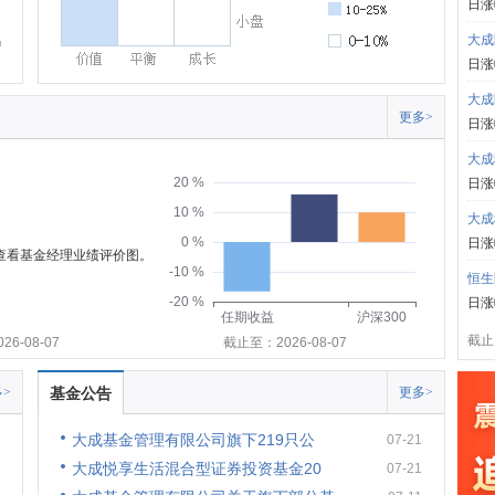
日涨
大成
日涨
大成
更多>
日涨
大成
20 %
日涨
10 %
大成
0 %
日涨
可查看基金经理业绩评价图。
-10 %
恒生
-20 %
日涨
任期收益
沪深300
截止:
6-08-07
截止至：2026-08-07
>
基金公告
更多>
大成基金管理有限公司旗下219只公
07-21
大成悦享生活混合型证券投资基金20
07-21