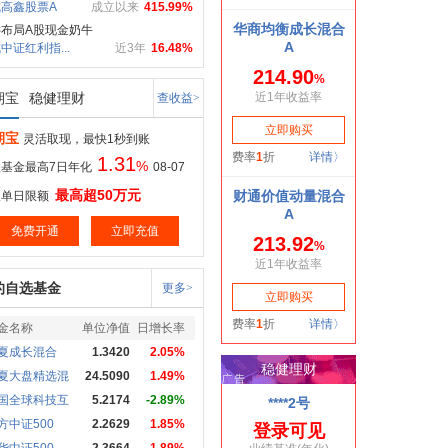
高鑫股票A
成立以来
415.99%
布局A股现金奶牛
中证红利指...
近3年
16.48%
期宝
稳健理财
查收益>
期宝
灵活取现，最快1秒到账
1.31
%
基金最高7日年化
08-07
最高超50万元
取单日限额
免费开通
立即充值
的自选基金
更多>
金名称
单位净值
日增长率
夏成长混合
1.3420
2.05%
夏大盘精选混
24.5090
1.49%
国全球科技互
5.2174
-2.89%
方中证500
2.2629
1.85%