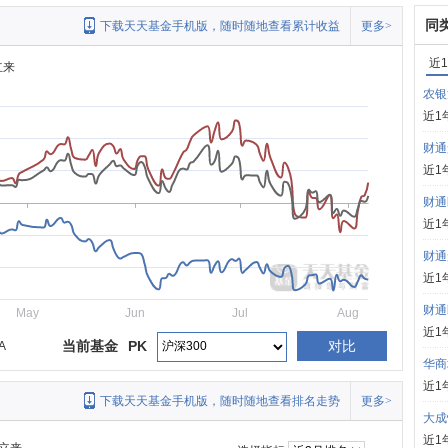
同
下载天天基金手机版，随时随地查看累计收益
更多>
近
立来
农银
近1
财通
近1
财通
近1
财通
近1
财通
May
Jun
Jul
Aug
近1
当前基金
PK
对比
A
华商
近1
下载天天基金手机版，随时随地查看排名走势
更多>
大成
近1