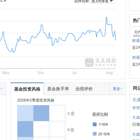
立来
选择指标:
热
元
财通
近1
财通
近1
May
Jun
Jul
Aug
同
基金换手率
业绩评价
>
基金投资风格
更多>
大
2026年2季度投资风格
管理
大成
日涨
大成