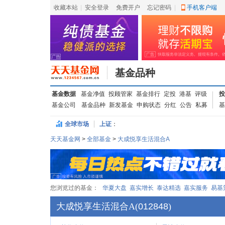
收藏本站
|
安全登录
|
免费开户
忘记密码
|
手机客户端
基金品种
基金数据
基金净值
投顾管家
基金排行
定投
港基
评级
投
基金公司
基金品种
新发基金
申购状态
分红
公告
私募
基
全球市场
上证
：
天天基金网
>
全部基金
>
大成悦享生活混合A
您浏览过的基金：
华夏大盘
嘉实增长
泰达精选
嘉实服务
易基
大成悦享生活混合A
(
012848
)