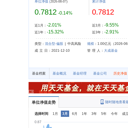
单位净值
(
2026-08-07)
累计净值
0.7812
0.7812
-0.14%
-2.01%
-9.55%
近1月：
近3月：
-15.32%
-2.91%
近1年：
近3年：
类型：
混合型-偏股
| 中高风险
规模
：1.00亿元（2026-06
成 立 日
：2021-12-10
管 理 人
：
大成基金
基金档案
基金概况
基金经理
基金公司
历史净值
单位净值走势
随时随地查看
选择时间
1月
3月
6月
1年
3年
5年
今年
成
0.87