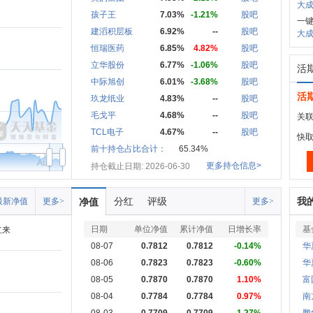
大成
孩子王
7.03%
-1.21%
股吧
一键
建滔积层板
6.92%
--
股吧
大成
恒瑞医药
6.85%
4.82%
股吧
立华股份
6.77%
-1.06%
股吧
活
中际旭创
6.01%
-3.68%
股吧
活
玖龙纸业
4.83%
--
股吧
毛戈平
4.68%
--
股吧
关联
TCL电子
4.67%
--
股吧
快
前十持仓占比合计：
65.34%
Aug
更多持仓信息>
持仓截止日期: 2026-06-30
分红
评级
我
最新净值
更多>
净值
更多>
日期
单位净值
累计净值
日增长率
基
立来
08-07
0.7812
0.7812
-0.14%
华
08-06
0.7823
0.7823
-0.60%
华
08-05
0.7870
0.7870
1.10%
富
08-04
0.7784
0.7784
0.97%
南