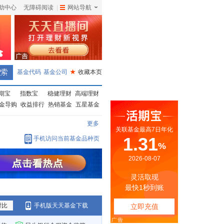
助中心
无障碍阅读
|
网站导航
|
基金代码
基金公司
★
收藏本页
期宝
指数宝
稳健理财
高端理财
金导购
收益排行
热销基金
五星基金
更多
手机访问当前基金品种页
对比
手机版天天基金下载