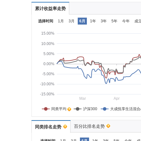
累计收益率走势
选择时间
1月
3月
6月
1年
3年
5年
今年
成
15.00%
10.00%
5.00%
0.00%
-5.00%
-10.00%
-15.00%
Mar
Apr
同类平均    
沪深300
大成悦享生活混合
百分比排名走势
同类排名走势