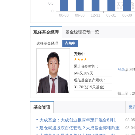
0.3
0
06-30
09-30
12-31
03-31
06-30
基金经理变动一览
现任基金经理
选择基金经理：
齐炜中
齐炜中
★★★★
累计任职时间：
登录
后,
6年又189天
现任基金资产规模：
31.70亿(19只基金)
截止至：202
基金资讯
更多
大成基金：大成创业板两年定开混合8月1
08-05
建仓就遇股东百亿套现？大成基金郭玮羚重
08-04