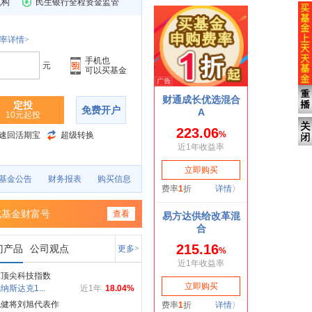
机构
民生银行全程资金监管
率详情>
手机也
元
可以买基金
定投
免费开户
10元起投
速回活期宝
超级转换
基金公告
财务报表
购买信息
成基金财富号
查看
门产品
公司观点
更多>
球顶尖科技指数
纳斯达克1...
近1年
18.04%
跑健将刘旭代表作