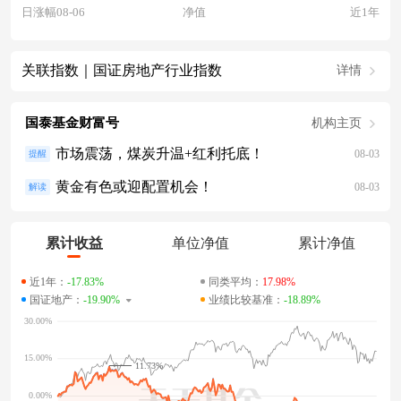
日涨幅08-06
净值
近1年
关联指数｜国证房地产行业指数
详情
国泰基金财富号
机构主页
市场震荡，煤炭升温+红利托底！
08-03
提醒
黄金有色或迎配置机会！
08-03
解读
累计收益
单位净值
累计净值
近1年：
-17.83%
同类平均：
17.98%
国证地产：
-19.90%
业绩比较基准：
-18.89%
11.73%