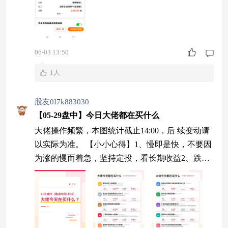
06-03 13:50
1人
股友0I7k883030
【05-29盘中】今日大佬都在买什么
大佬操作频繁，本图统计截止14:00，后 续变动请
以实际为准。 【小小心得】1、慢即是快，不要因
为涨的慢而着急，坚持定投，看长期收益2、跌了
也许是机会，机会来了就要抓住，后面仓位上不去
或者追高后悔就来不及啦！ 【溫馨提醒】理财有
风险，买卖需谨慎 仅分享操作不提供任何建议，
盈亏自负！如果这份汇总对您有帮助，欢迎点赞＋
关注，我会坚持更新滴！ $国泰国证房地产行业指