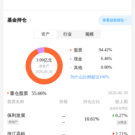
基金持仓
查看巡检报告 >
资产
行业
规模
94.42%
股票
6.46%
现金
3.09亿元
净资产
0.00%
其他
2026-06-30
为什么比例超过100%
55.66%
2026-06-30
重仓股票
股票名称
价格
持仓占比
较上期
连续持有季度
0.27%
保利发展
--
10.61%
--
房地产
18季度
2.71%
张江高科
--