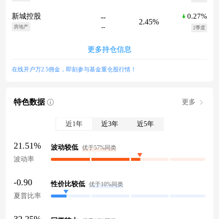
0.27%
新城控股
--
2.45%
--
房地产
2季度
更多持仓信息
在线开户万2.5佣金，即刻参与基金重仓股行情！
特色数据
更多
近1年
近3年
近5年
21.51%
波动较低
优于57%同类
波动率
-0.90
性价比较低
优于10%同类
夏普比率
32.25%