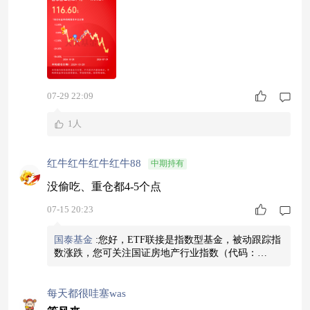
07-29 22:09
1人
红牛红牛红牛红牛88
中期持有
没偷吃、重仓都4-5个点
07-15 20:23
国泰基金
:
您好，ETF联接是指数型基金，被动跟踪指
数涨跌，您可关注国证房地产行业指数（代码：
399393）及其成分股的涨跌情况，基金公司计算净值
后，必须经基金托管银行复核，还要报备监管部门，
最终确认无误的净值才可对外披露，绝对不可能“偷
每天都很哇塞was
吃”哦~