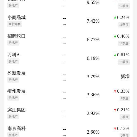
9.55%
--
房地产
12季度
0.24%
小商品城
--
7.42%
--
商贸零售
18季度
0.46%
招商蛇口
--
6.77%
--
房地产
18季度
0.61%
万科A
--
6.19%
--
房地产
18季度
盈新发展
--
3.79%
新增
--
房地产
0.33%
衢州发展
--
3.36%
--
房地产
7季度
0.21%
滨江集团
--
2.92%
--
房地产
9季度
0.12%
南京高科
--
2.60%
--
房地产
2季度