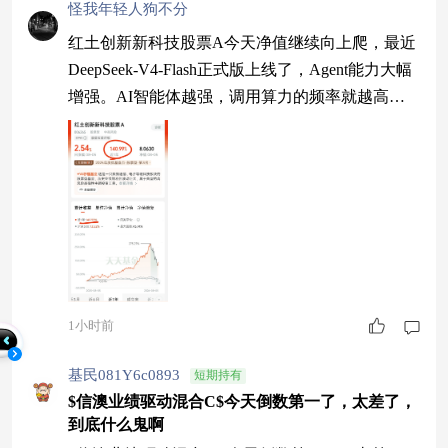
怪我年轻人狗不分
红土创新新科技股票A今天净值继续向上爬，最近
DeepSeek-V4-Flash正式版上线了，Agent能力大幅
增强。AI智能体越强，调用算力的频率就越高，
光模块的用量就越大。这基重仓的光模块和AI芯
片，正好卡在AI产业链最核心的位置。我7月跌的
时候一直在低吸不要手续费的红土创新新科技股票
C，今天终于等来持续反弹，这基近一年涨了14
9%，我相信还能创新高！$红土创新新科技股票A
$
1小时前
基民081Y6c0893
短期持有
$信澳业绩驱动混合C$今天倒数第一了，太差了，
到底什么鬼啊