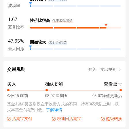
波动率
1.67
性价比很高
优于82%同类
夏普比率
47.95%
回撤较大
优于1%同类
最大回撤
交易规则
买入、卖出规则
买入
确认份额
查看盈亏
今日15:00前
08-07 星期五
08-07净值更新后
基金A类C类区别仅在于收费方式的不同，持有365天以上时，购
买本基金A类费用低。
了解详情
活期宝支付
极速回活期宝
超级转换