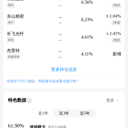
6.56%
--
通信
2季度
2.04%
东山精密
--
6.23%
--
电子
2季度
2.45%
长飞光纤
--
4.61%
--
通信
2季度
杰普特
--
4.11%
新增
--
机械设备
更多持仓信息
在线开户万2.5佣金，即刻参与基金重仓股行情！
特色数据
更多
近1年
近3年
近5年
61.90%
波动较大
优于1%同类