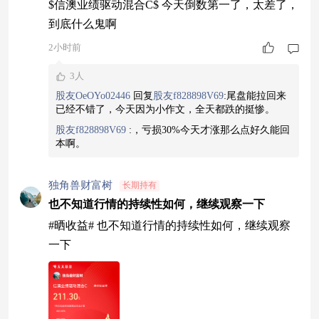
$信澳业绩驱动混合C$ 今天倒数第一了，太差了，
到底什么鬼啊
2小时前
3人
股友OeOYo02446
回复
股友f828898V69
:
尾盘能拉回来
已经不错了，今天因为小作文，全天都跌的挺惨。
股友f828898V69
:
，亏损30%今天才涨那么点好久能回
本啊。
独角兽财富树
长期持有
也不知道行情的持续性如何，继续观察一下
#晒收益# 也不知道行情的持续性如何，继续观察
一下