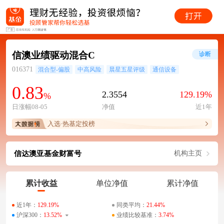
信澳业绩驱动混合C
诊断
016371
混合型-偏股
中高风险
晨星五星评级
通信设备
0.83
2.3554
129.19%
%
日涨幅08-05
净值
近1年
入选·热基定投榜
信达澳亚基金财富号
机构主页
累计收益
单位净值
累计净值
近1年：
129.19%
同类平均：
21.44%
沪深300：
13.52%
业绩比较基准：
3.74%