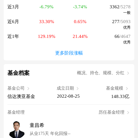
近3月
-6.79%
-3.74%
3362
/5278
一般
近6月
33.30%
0.65%
277
/5093
优秀
近1年
129.19%
21.44%
66
/4647
优秀
更多阶段涨幅
基金档案
概况、持仓、规模、分红
基金公司
成立日期
基金规模
2022-08-25
信达澳亚基金
148.33亿
基金经理
历任基金经理
童昌希
从业175天 年化回报--