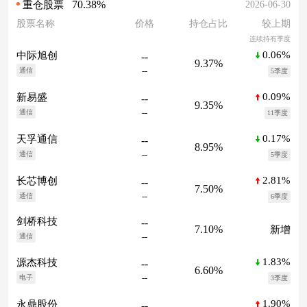
70.38%
2026-06-30
重仓股票
股票名称
价格
持仓占比
较上期
连续持有季度
0.06%
中际旭创
--
9.37%
--
通信
5季度
0.09%
新易盛
--
9.35%
--
通信
11季度
0.17%
天孚通信
--
8.95%
--
通信
5季度
2.81%
长芯博创
--
7.50%
--
通信
6季度
剑桥科技
--
7.10%
新增
--
通信
1.83%
源杰科技
--
6.60%
--
电子
3季度
1.90%
永鼎股份
--