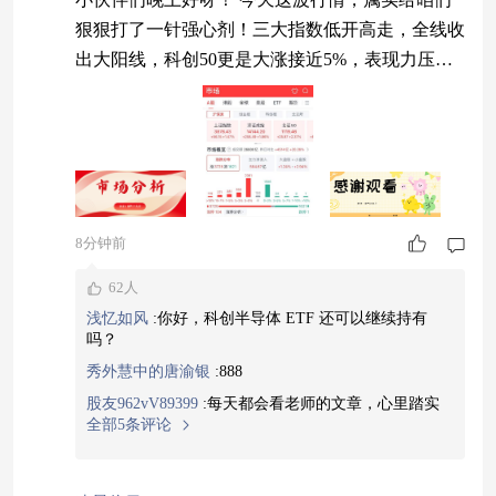
狠狠打了一针强心剂！三大指数低开高走，全线收
出大阳线，科创50更是大涨接近5%，表现力压全
场。全天成交额来到2.68万亿，相比昨天直接放量
4500多亿，超3700只个股飘红、百股涨停，久违的
赚钱效应彻底打开了！ 不少家人都在问，今天市
场怎么突然发力？其实是多重利好凑到一起共振
了。 外围先来烘托气氛，隔夜美股科技、半导体
集体走强，AMD这类龙头交出超预期财
8分钟前
62人
浅忆如风
:
你好，科创半导体 ETF 还可以继续持有
吗？
秀外慧中的唐渝银
:
888
股友962vV89399
:
每天都会看老师的文章，心里踏实
全部5条评论