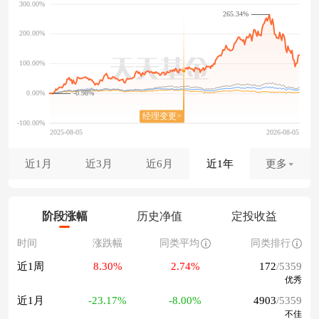
265.34%
-0.98%
近1月
近3月
近6月
近1年
更多
阶段涨幅
历史净值
定投收益
时间
涨跌幅
同类平均
同类排行
近1周
8.30%
2.74%
172
/5359
优秀
近1月
-23.17%
-8.00%
4903
/5359
不佳