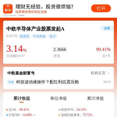
中欧半导体产业股票发起A
诊断
019759
股票型
中高风险
电子
3.14
2.3666
90.41%
%
日涨幅08-07
净值
近1年
中欧基金财富号
机构主页
科技波动难操作？配红利抗震压舱
08-03
市场
累计收益
单位净值
累计净值
近1年：
90.41%
同类平均：
24.13%
沪深300：
14.09%
业绩比较基准：
75.72%