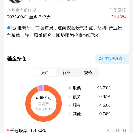
本基金当前任期
任职回报
2025-09-01至今 342天
54.43%
深度调研，前瞻布局，逆向挖掘景气拐点。坚持“产业景
气前瞻，逆向思维研究，顺势而为投资”的理念
基金持仓
2个季报关注点 >
资产
行业
规模
93.79%
股票
0.87%
债券
4.96亿元
净资产
4.60%
现金
2026-06-30
0.74%
其他
69.34%
2026-06-30
重仓股票