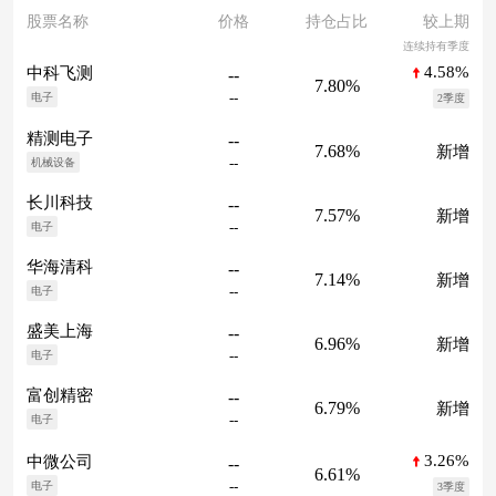
股票名称
价格
持仓占比
较上期
连续持有季度
4.58%
中科飞测
--
7.80%
--
电子
2季度
精测电子
--
7.68%
新增
--
机械设备
长川科技
--
7.57%
新增
--
电子
华海清科
--
7.14%
新增
--
电子
盛美上海
--
6.96%
新增
--
电子
富创精密
--
6.79%
新增
--
电子
3.26%
中微公司
--
6.61%
--
电子
3季度