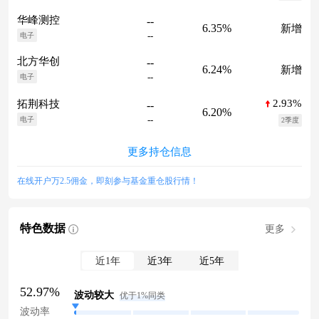
华峰测控
--
6.35%
新增
--
电子
北方华创
--
6.24%
新增
--
电子
2.93%
拓荆科技
--
6.20%
--
电子
2季度
更多持仓信息
在线开户万2.5佣金，即刻参与基金重仓股行情！
特色数据
更多
近1年
近3年
近5年
52.97%
波动较大
优于1%同类
波动率