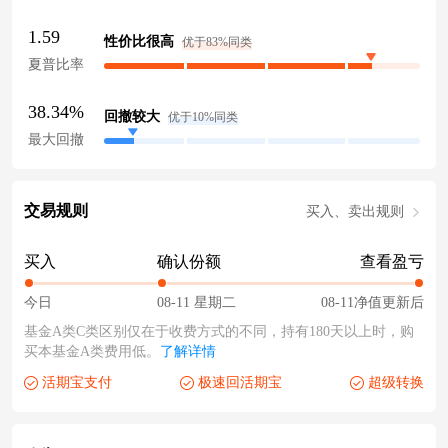
1.59
性价比很高
优于83%同类
夏普比率
38.34%
回撤较大
优于10%同类
最大回撤
交易规则
买入、卖出规则
买入
确认份额
查看盈亏
今日
08-11 星期二
08-11净值更新后
基金A类C类区别仅在于收费方式的不同，持有180天以上时，购
买本基金A类费用低。
了解详情
活期宝支付
极速回活期宝
超级转换