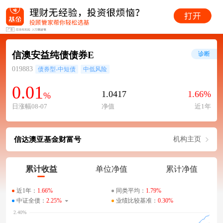
信澳安益纯债债券E
诊断
019883
债券型-中短债
中低风险
0.01
1.0417
1.66%
%
日涨幅08-07
净值
近1年
信达澳亚基金财富号
机构主页
累计收益
单位净值
累计净值
近1年：
1.66%
同类平均：
1.79%
中证全债：
2.25%
业绩比较基准：
0.30%