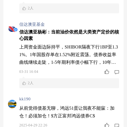
0、成长指数分别下跌3.4%、2.5%、2.8%。上证指
2人
数PE处于近3年、5年、10年的89.1%、88.3%、87.
1%历史分位数，估值处于历史高位。板块方面，
信达澳亚基金
通信、银行涨幅靠前。（同花顺 26.
信达澳亚杨彬：当前油价依然是大类资产定价的核
心因素
上周资金面边际持平，SHIBOR隔夜下行1BP至1.3
1%。1年国股存单在1.52%附近震荡。债券收益率
曲线继续走陡，1-5年期利率债小幅下行，10年以
上上行1-3BP。 上周股市下跌。上证综指、上证5
03-31 16:04
0、成长指数分别下跌3.4%、2.5%、2.8%。上证指
2人
数PE处于近3年、5年、10年的89.1%、88.3%、87.
1%历史分位数，估值处于历史高位。板块方面，
kk190
通信、银行涨幅靠前。（同花顺 26.
从前觉得债基无聊，鸿远51蛋让我夜不能寐：加
仓！必须加仓！$方正富邦鸿远债券C$
2025-04-29 22:26