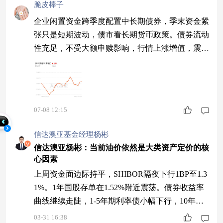
脆皮棒子
企业闲置资金跨季度配置中长期债券，季末资金紧
张只是短期波动，债市看长期货币政策。债券流动
性充足，不受大额申赎影响，行情上涨增值，震荡
时票息托底。
07-08 12:15
信达澳亚基金经理杨彬
信达澳亚杨彬：当前油价依然是大类资产定价的核
心因素
上周资金面边际持平，SHIBOR隔夜下行1BP至1.3
1%。1年国股存单在1.52%附近震荡。债券收益率
曲线继续走陡，1-5年期利率债小幅下行，10年以
上上行1-3BP。 上周股市下跌。上证综指、上证5
03-31 16:38