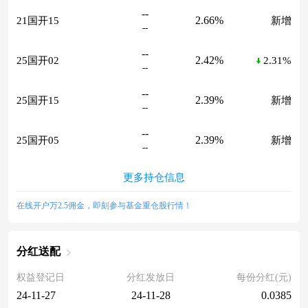
--
2.66%
21国开15
新增
--
--
2.42%
25国开02
2.31%
--
--
2.39%
25国开15
新增
--
--
2.39%
25国开05
新增
--
更多持仓信息
在线开户万2.5佣金，即刻参与基金重仓股行情！
分红送配
权益登记日
分红发放日
每份分红(元)
24-11-27
24-11-28
0.0385