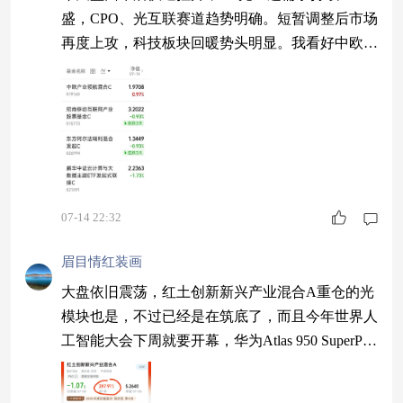
绪面，避免量化波动影响判断，在轮动中寻找机
盛，CPO、光互联赛道趋势明确。短暂调整后市场
再度上攻，科技板块回暖势头明显。我看好中欧产
业领航混合 C，紧跟科技主线，把握算力与光通信
机遇。趁着市场分歧低位加仓，长期持有静待后期
行情爆发。 $招商移动互联网产业股票基金C$ $东
方阿尔法瑞利混合发起C$
07-14 22:32
眉目情红装画
大盘依旧震荡，红土创新新兴产业混合A重仓的光
模块也是，不过已经是在筑底了，而且今年世界人
工智能大会下周就要开幕，华为Atlas 950 SuperPo
D真机首展，国产算力正在加速突围！这基重仓的
光模块和通信设备，就是算力网络的核心枢纽。国