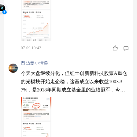
产算力越强，对光互联的需求就越大。今天翻红说
明资金开始回流了，还好我已经捞了不少红土创新
新兴产业混合C的份额。$红土创新新兴产业混合A
$
07-09 10:42
凹凸曼小情兽
今天大盘继续分化，但红土创新新科技股票A重仓
的光模块开始走企稳，这基成立以来收益1003.3
7%，是2018年同期成立基金里的业绩冠军，今天
看到新闻，英特尔CPU继续涨价，高端服务器产品
涨了7%-12%。算力硬件涨价说明需求太旺盛了，
光模块作为算力网络的核心部件，景气度只会更
高，不想10元起投的可以看看红土创新新科技股票
C，持仓和A类一样，不要手续费，适合定投$红土