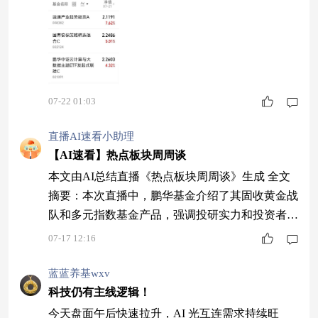
上涨 7.62%。AI 算力需求持续旺盛、国产替代加
速推进，芯片赛道景气逻辑不变，本轮反弹力度强
劲，后市依然值得期待。 $国寿安保策略精选混合
C$ $鹏华中证云计算与大数据主题ETF发起式联接
C$
07-22 01:03
直播AI速看小助理
【AI速看】热点板块周周谈
本文由AI总结直播《热点板块周周谈》生成 全文
摘要：本次直播中，鹏华基金介绍了其固收黄金战
队和多元指数基金产品，强调投研实力和投资者教
育。嘉宾分析了当前市场调整，指出科技板块回调
07-17 12:16
属正常现象，3800点附近或为加仓时机，但需谨慎
选择板块。防御性板块如煤炭、银行表现突出，军
蓝蓝养基wxv
工回调明显但仍有潜力。黄金价格调整属一次性修
科技仍有主线逻辑！
正，可适当配置。最后强调投资需结合基本面与情
今天盘面午后快速拉升，AI 光互连需求持续旺