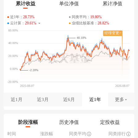
累计收益
单位净值
累计净值
近1年：
28.73%
同类平均：
19.80%
云计算：
29.61%
业绩比较基准：
28.82%
48.18%
-2.20%
近1月
近3月
近6月
近1年
更多
阶段涨幅
历史净值
定投收益
时间
涨跌幅
同类平均
同类排行