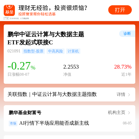
鹏华中证云计算与大数据主题
诊断
ETF发起式联接C
021091
指数型-股票
中高风险
计算机
-0.27
2.2553
28.73%
%
日涨幅08-07
净值
近1年
关联指数｜中证云计算与大数据主题指数
详情
鹏华基金财富号
机构主页
AI行情下半场应用能否成新主线
08-05
市场