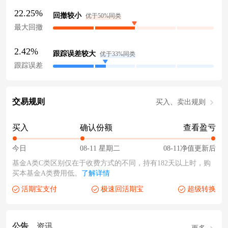
22.25%
回撤较小
优于50%同类
最大回撤
2.42%
跟踪误差较大
优于33%同类
跟踪误差
交易规则
买入、卖出规则
买入
确认份额
查看盈亏
今日
08-11 星期二
08-11净值更新后
基金A类C类区别仅在于收费方式的不同，持有182天以上时，购
买本基金A类费用低。
了解详情
活期宝支付
极速回活期宝
超级转换
公告
资讯