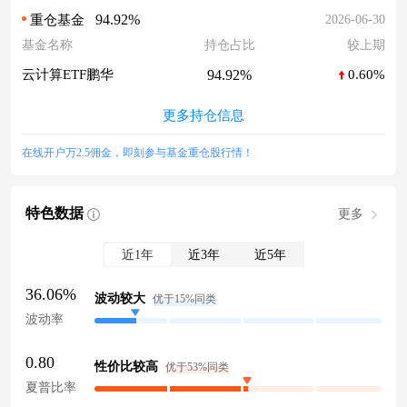
94.92%
2026-06-30
重仓基金
基金名称
持仓占比
较上期
94.92%
云计算ETF鹏华
0.60%
更多持仓信息
在线开户万2.5佣金，即刻参与基金重仓股行情！
特色数据
更多
近1年
近3年
近5年
36.06%
波动较大
优于15%同类
波动率
0.80
性价比较高
优于53%同类
夏普比率