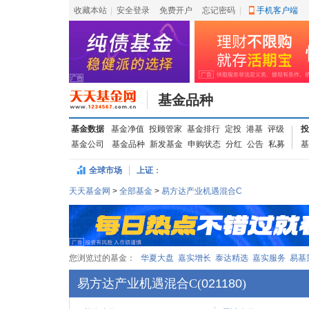
收藏本站
|
安全登录
|
免费开户
忘记密码
|
手机客户端
基金品种
基金数据
基金净值
投顾管家
基金排行
定投
港基
评级
投
基金公司
基金品种
新发基金
申购状态
分红
公告
私募
基
全球市场
上证
：
天天基金网
>
全部基金
>
易方达产业机遇混合C
您浏览过的基金：
华夏大盘
嘉实增长
泰达精选
嘉实服务
易基
易方达产业机遇混合C
(
021180
)