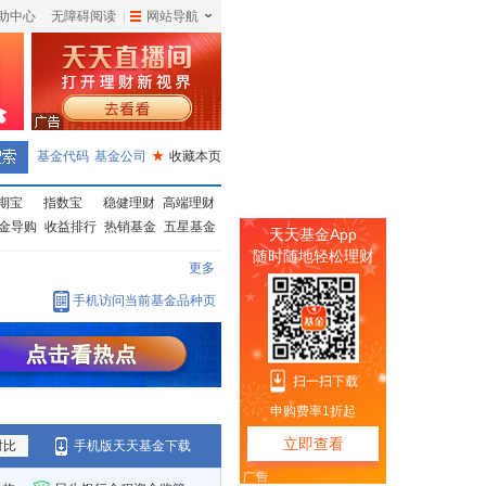
助中心
无障碍阅读
|
网站导航
|
基金代码
基金公司
★
收藏本页
期宝
指数宝
稳健理财
高端理财
金导购
收益排行
热销基金
五星基金
更多
手机访问当前基金品种页
对比
手机版天天基金下载