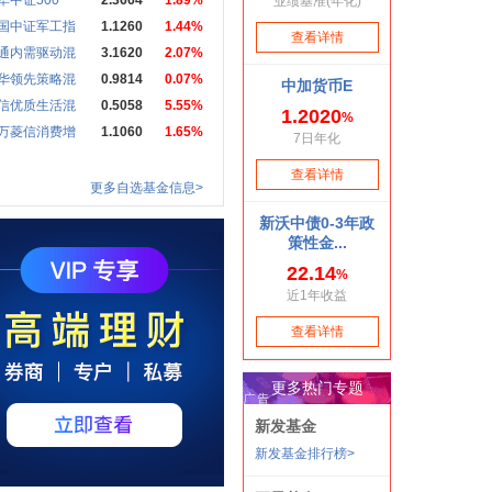
华中证500
2.3664
1.89%
国中证军工指
1.1260
1.44%
通内需驱动混
3.1620
2.07%
华领先策略混
0.9814
0.07%
信优质生活混
0.5058
5.55%
万菱信消费增
1.1060
1.65%
更多自选基金信息>