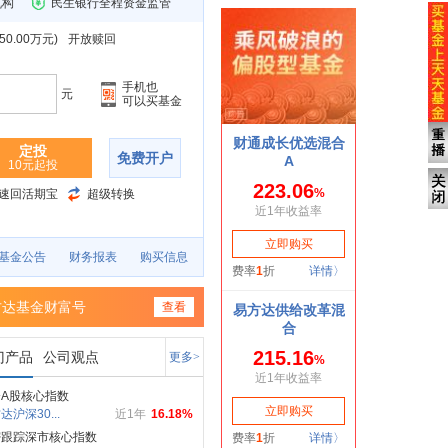
机构
民生银行全程资金监管
0.00万元
)
开放赎回
手机也
元
可以买基金
定投
免费开户
10元起投
速回活期宝
超级转换
基金公告
财务报表
购买信息
方达基金财富号
查看
门产品
公司观点
更多>
A股核心指数
达沪深30...
近1年
16.18%
密跟踪深市核心指数