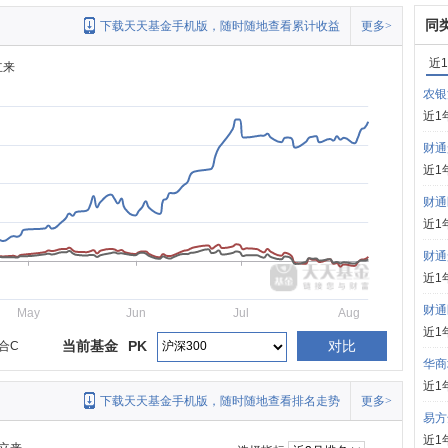
同
下载天天基金手机版，随时随地查看累计收益
更多>
近
立来
农银
近1
财通
近1
财通
近1
财通
近1
财通
May
Jun
Jul
Aug
近1
当前基金
PK
对比
合C
华商
近1
下载天天基金手机版，随时随地查看排名走势
更多>
易方
近1