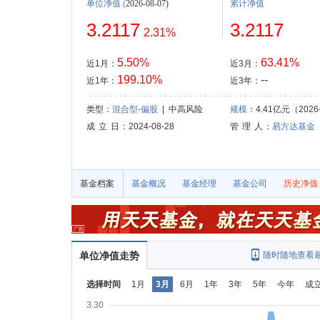
单位净值
(
2026-08-07)
累计净值
3.2117
3.2117
2.31%
5.50%
63.41%
近1月：
近3月：
199.10%
--
近1年：
近3年：
类型：
混合型-偏股
| 中高风险
规模
：4.41亿元（2026-
成 立 日
：2024-08-28
管 理 人
：
易方达基金
基金档案
基金概况
基金经理
基金公司
历史净值
单位净值走势
随时随地查看
选择时间
1月
3月
6月
1年
3年
5年
今年
成
3.30