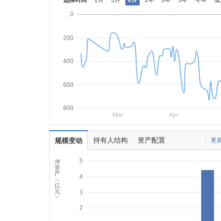
选择时间
1月
3月
6月
1年
3年
5年
今年
成
0
200
400
600
800
Mar
Apr
持有人结构
资产配置
规模变动
更多
5
净
资
产
4
︵
亿
元
3
︶
2