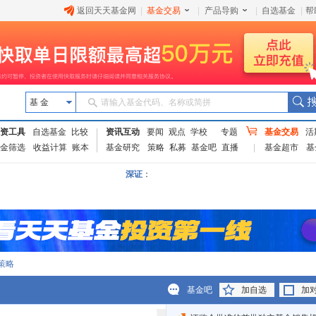
返回天天基金网
|
基金交易
|
产品导购
|
自选基金
|
帮
基 金
请输入基金代码、名称或简拼
资工具
自选基金
比较
资讯互动
要闻
观点
学校
专题
基金交易
活
金筛选
收益计算
账本
基金研究
策略
私募
基金吧
直播
基金超市
基
深证
：
策略
基金吧
加自选
加