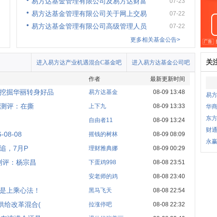
易方达基金管理有限公司及易方达财富
07-23
易方达基金管理有限公司关于网上交易
07-22
易方达基金管理有限公司高级管理人员
07-22
更多相关基金公告>
关
进入易方达产业机遇混合C基金吧
进入易方达基金公司吧
作者
最新更新时间
挖掘华丽转身好品
易方达基金
08-09 13:48
易
度测评：在撕
上下九
08-09 13:33
华
东
自由者11
08-09 13:24
财
8-08
摇钱的树林
08-09 08:09
永
追，7月P
理财雅典娜
08-09 00:29
测评：杨宗昌
下蛋鸡998
08-08 23:51
安老师的鸡
08-08 23:40
是上乘心法！
黑马飞天
08-08 22:54
供给改革混合(
拉涨停吧
08-08 22:32