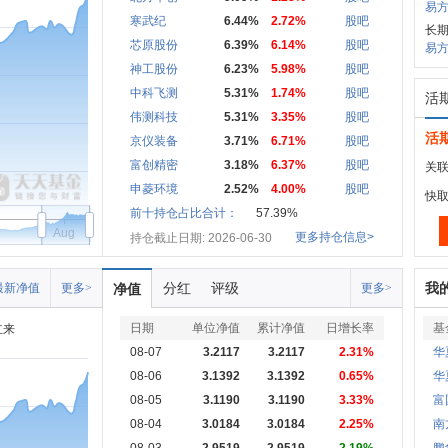
易方
寒武纪
6.44%
2.72%
股吧
长期
芯原股份
6.39%
6.14%
股吧
易方
神工股份
6.23%
5.98%
股吧
中科飞测
5.31%
1.74%
股吧
活
伟测科技
5.31%
3.35%
股吧
活
京仪装备
3.71%
6.71%
股吧
富创精密
3.18%
6.37%
股吧
关联
申菱环境
2.52%
4.00%
股吧
快
前十持仓占比合计：
57.39%
Aug
更多持仓信息>
持仓截止日期: 2026-06-30
分红
评级
我
最新净值
更多>
净值
更多>
日期
单位净值
累计净值
日增长率
基
立来
08-07
3.2117
3.2117
2.31%
华
08-06
3.1392
3.1392
0.65%
华
08-05
3.1190
3.1190
3.33%
富
08-04
3.0184
3.0184
2.25%
南