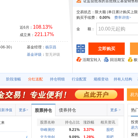
证监会批准的首批独立基金销售
交易状态：
限大额 (
单日累计购买上限5
购买手续费：
0.00%
费率详情>
108.13%
近6月：
金
额：
221.17%
成立来：
06-30）
基金经理：
杨宗昌
立即购买
基金评级
：
暂无评级
活期宝转入
回活期宝
极
阶段涨幅
分红送配
持仓明细
行业配置
规模变动
持有人结构
易
债券持仓
热
最新净值
更多>
股票持仓
更多 >
投资
股票名称
持仓占比
涨跌幅
相关资讯
立来
易方
华峰测控
9.21%
3.37%
股吧
紧
北方华创
9.09%
1.28%
股吧