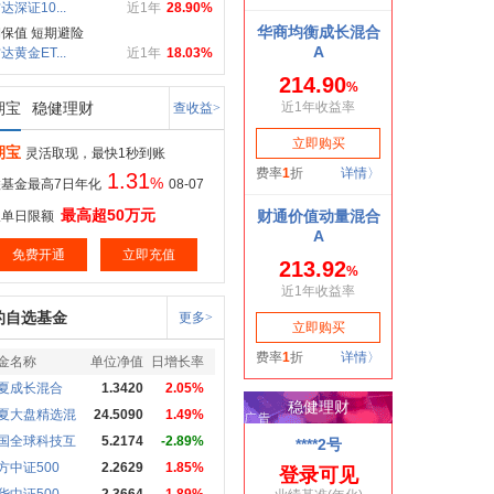
达深证10...
近1年
28.90%
保值 短期避险
达黄金ET...
近1年
18.03%
期宝
稳健理财
查收益>
期宝
灵活取现，最快1秒到账
1.31
%
基金最高7日年化
08-07
最高超50万元
取单日限额
免费开通
立即充值
的自选基金
更多>
金名称
单位净值
日增长率
夏成长混合
1.3420
2.05%
夏大盘精选混
24.5090
1.49%
国全球科技互
5.2174
-2.89%
方中证500
2.2629
1.85%