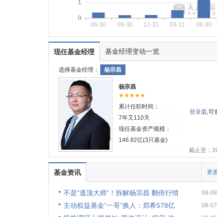
1
0
06-30
09-30
12-31
03-31
06-30
基金经理变动一览
现任基金经理
选择基金经理：
杨宗昌
杨宗昌
★★★★★
累计任职时间：
登录
后,
7年又110天
现任基金资产规模：
146.82亿(3只基金)
截止至：202
基金资讯
更多
不是“逃顶大师”！拆解杨宗昌 翻倍行情
08-08
主动权益基金“一哥”换人：郑希578亿
08-07