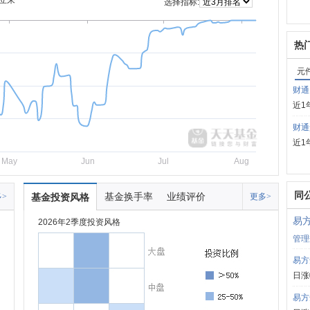
立来
选择指标:
热
元
财通
近1
财通
近1
May
Jun
Jul
Aug
同
基金换手率
业绩评价
>
基金投资风格
更多>
易
2026年2季度投资风格
管理
易方
日涨
易方