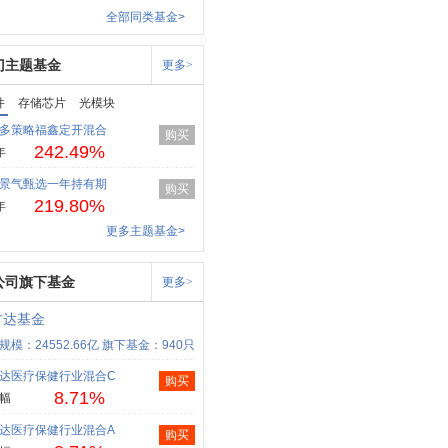
全部同类基金>
门主题基金
更多>
件
存储芯片
光模块
多策略福鑫定开混合
购买
242.49%
年
景气甄选一年持有期
购买
219.80%
年
更多主题基金>
公司旗下基金
更多>
方达基金
规模：24552.66亿
旗下基金：940只
达医疗保健行业混合C
购买
8.71%
幅
达医疗保健行业混合A
购买