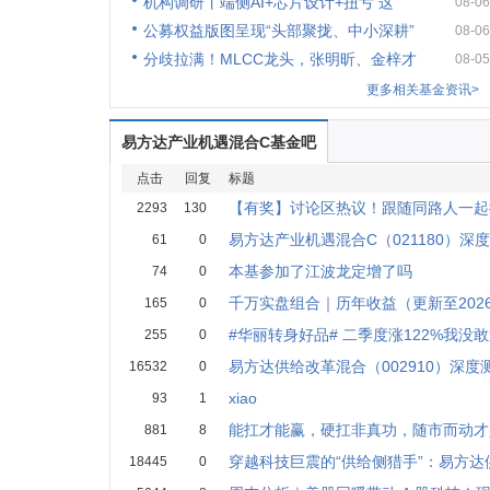
机构调研丨端侧AI+芯片设计+扭亏 这
08-06
公募权益版图呈现“头部聚拢、中小深耕”
08-06
分歧拉满！MLCC龙头，张明昕、金梓才
08-05
更多相关基金资讯>
易方达产业机遇混合C基金吧
点击
回复
标题
【有奖】讨论区热议！跟随同路人一起
2293
130
易方达产业机遇混合C（021180）深
61
0
本基参加了江波龙定增了吗
74
0
千万实盘组合｜历年收益（更新至2026-0
165
0
#华丽转身好品# 二季度涨122%我没敢
255
0
易方达供给改革混合（002910）深度
16532
0
xiao
93
1
能扛才能赢，硬扛非真功，随市而动才
881
8
穿越科技巨震的“供给侧猎手”：易方达
18445
0