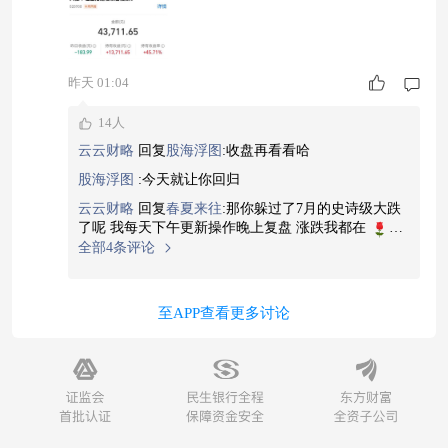
昨天 01:04
14人
云云财略
回复
股海浮图
:
收盘再看看哈
股海浮图
:
今天就让你回归
云云财略
回复
春夏来往
:
那你躲过了7月的史诗级大跌
了呢 我每天下午更新操作晚上复盘 涨跌我都在
全部4条评论
至APP查看更多讨论