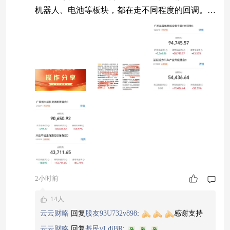
机器人、电池等板块，都在走不同程度的回调。
这一波行情走到现在，云云最大的感受就是：别被
日线的涨跌牵着鼻子走，更别一涨就追、一跌就
割。你看机器人四连涨后日线超买，追进去今天就
挨打；卫星五连涨看着诱人，但前面那波暴力拉升
后跌30%的教训还摆在那儿。操作上云云还是坚持
那个原则：日线超买不追，周线向上就拿，基本面
扎
2小时前
14人
云云财略
回复
股友93U732v898
:
感谢支持
云云财略
回复
基民vLdiBR
: