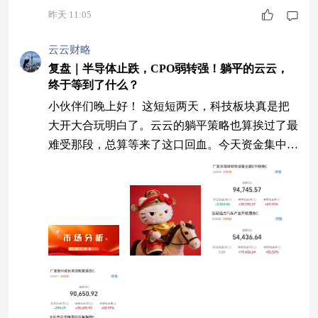
昨天 11:05
云云财略
复盘｜半导体止跌，CPO弱转强！躺平的云云，
终于等到了什么？
小伙伴们晚上好！ 这短短两天，科技板块真是把
大开大合玩明白了。云云的躺平策略也算挨过了最
难受那段，总算等来了这口回血。今天资金集中回
流，盘面直接燃起来了。创业板上涨5.6%，科创5
0收涨4%，140家涨停，关键是量能温和放大，观
望资金开始回来搭把手。 说个值得细品的现象：
昨天科技权重被按在地上摩擦，结果4000多家个股
逆势翻红；今天科技爬起来反攻，3000多家个股跟
着一起嗨，而且量能还配合上了。这