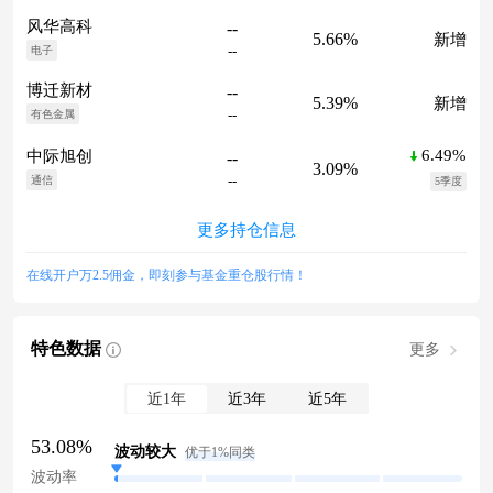
风华高科
--
5.66%
新增
--
电子
博迁新材
--
5.39%
新增
--
有色金属
6.49%
中际旭创
--
3.09%
--
通信
5季度
更多持仓信息
在线开户万2.5佣金，即刻参与基金重仓股行情！
特色数据
更多
近1年
近3年
近5年
53.08%
波动较大
优于1%同类
波动率