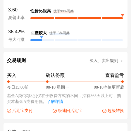
3.60
性价比很高
优于99%同类
夏普比率
36.42%
回撤较大
优于13%同类
最大回撤
交易规则
买入、卖出规则
买入
确认份额
查看盈亏
今日15:00前
08-10 星期一
08-10净值更新后
基金A类C类区别仅在于收费方式的不同，持有365天以上时，购
买本基金A类费用低。
了解详情
活期宝支付
极速回活期宝
超级转换