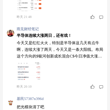
昨天 21:48
雨见财经笔记
半导体连续大涨两日，还有戏！
今天又是红红火火，特别是半导体这几天有点牛
啊，连续大涨了两天，今天又是一条大阳线。布局
这个方向的$银河创新成长混合C$今日净值大涨了
4.77%，太牛了，我看这波还没结束，继续加油
吧！ $信澳业绩驱动混合C$今天+0.83%； $财通价
值动量混合C$今天+3.46% #传美国拟禁进口中国
新型数据中心设备#
昨天 20:10
基民57387n396d
把光模块清了吧