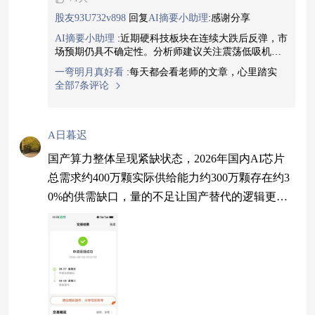
股友93U732v898
回复
AI摘要小助理
:
感谢分享
AI摘要小助理
:
近期硬科技板块在连续大跌后反弹，市
场预期仍具不确定性。分析师建议关注震荡低吸机
会，避免高位追涨。各细分板块表现分化，半导体、
一弯明月真好看
:
每天都会看老师的文章，心里踏实
机器人和电池领域呈现不同的上涨及回调态势。短期
全部7条评论
需要谨慎操作，更多热点机会仍需深入跟踪分析。本
内容由小助理生成，点击头像查看更多精彩内容
查看
图片
A日暮迟
国产算力整体呈现紧缺状态，2026年国内AI芯片
总需求约400万颗实际供给能力约300万颗存在约3
0%的供需缺口，量的不足让国产替代的逻辑更加
坚实。$中欧产业领航混合C$（019160）就是这样
一支受益于算力紧缺的主题基金，近期市场反弹中
持续走高，单日上涨6.57%后次日再涨3.53%，目
前预估继续上行。该基金行业配置围绕电子与通信
两条主线，电子持仓占比由25.28%调整至51.0
9%，整体偏成长