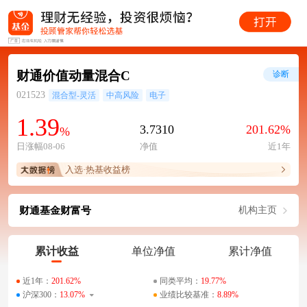
财通价值动量混合C
诊断
021523
混合型-灵活
中高风险
电子
1.39
3.7310
201.62%
%
日涨幅08-06
净值
近1年
入选·热基收益榜
财通基金财富号
机构主页
累计收益
单位净值
累计净值
近1年：
201.62%
同类平均：
19.77%
沪深300：
13.07%
业绩比较基准：
8.89%