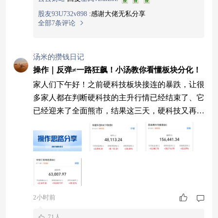
股友93U732v898
:
感谢大佬无私分享
全部7条评论
汤米的攒钱日记
操作｜反弹≠一路狂飙！小汤教你看懂板块分化！
家人们下午好！之前硬科技板块接连的暴跌，让很
多家人都在判断硬科技的主升行情已经结束了、它
已经迎来了全面熊市，结果这三天，硬科技又再次
拐头向上，强势上涨。可能有的家人在低吸之后的
这两天都已经做到了反亏为盈，有的家人可能之前
跌的太厉害，被套牢盘套的比较严重，现在还处在
成本亏损的状态，迫切的想要去追涨摊平成本，但
是小汤想告诉家人们的是，我们不能因为板块可能
后续可能会有上涨的持续性，就去选择追高，这样
2小时前
只会
71人