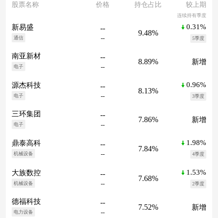
股票名称
价格
持仓占比
较上期
连续持有季度
0.31%
新易盛
--
9.48%
--
通信
5季度
南亚新材
--
8.89%
新增
--
电子
0.96%
源杰科技
--
8.13%
--
电子
3季度
三环集团
--
7.86%
新增
--
电子
1.98%
鼎泰高科
--
7.84%
--
机械设备
4季度
1.53%
大族数控
--
7.68%
--
机械设备
2季度
德福科技
--
7.52%
新增
--
电力设备