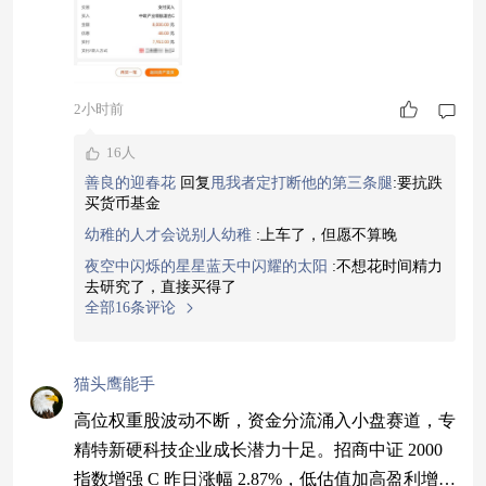
2小时前
16人
善良的迎春花
回复
甩我者定打断他的第三条腿
:
要抗跌
买货币基金
幼稚的人才会说别人幼稚
:
上车了，但愿不算晚
夜空中闪烁的星星蓝天中闪耀的太阳
:
不想花时间精力
去研究了，直接买得了
全部16条评论
猫头鹰能手
高位权重股波动不断，资金分流涌入小盘赛道，专
精特新硬科技企业成长潜力十足。招商中证 2000
指数增强 C 昨日涨幅 2.87%，低估值加高盈利增