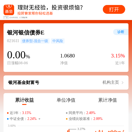
银河银信债券E
诊断
021611
债券型-混合一级
中风险
0.00
1.0680
3.15%
%
日涨幅08-06
净值
近1年
银河基金财富号
机构主页
累计收益
单位净值
累计净值
近1年：
3.15%
同类平均：
2.49%
中证全债：
2.24%
业绩比较基准：
2.09%
3.27%