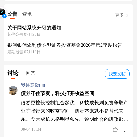
公告
资讯
更多
关于网站系统升级的通知
其他公告 07月30日
银河银信添利债券型证券投资基金2026年第2季度报告
定期报告 07月18日
讨论
问答
我要发帖
我是泰勒888
债券守住节奏，科技打开收益空间
债券更擅长控制组合起伏，科技成长则负责争取产
业扩张带来的收益空间，两者本来就不是替代关
系。今天成长风格明显领先，说明组合的进攻部分
又有了更好的发挥环境。红土创新新科技股票A(0
08-04 17:34
06265)近三年收益169.47%，同类排名10/826。希