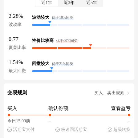
近1年
近3年
近5年
2.28%
波动较大
优于19%同类
波动率
0.77
性价比较高
优于60%同类
夏普比率
1.54%
回撤较大
优于21%同类
最大回撤
交易规则
买入、卖出规则
买入
确认份额
查看盈亏
今日15:00前
--
--
活期宝支付
极速回活期宝
超级转换