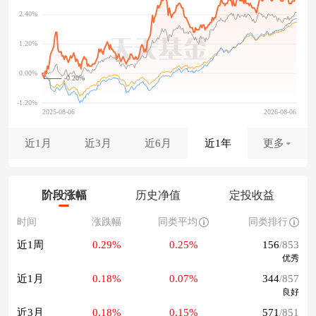
-0.20%
近1月
近3月
近6月
近1年
更多
阶段涨幅
历史净值
定投收益
时间
涨跌幅
同类平均
同类排行
近1周
0.29%
0.25%
156
/853
优秀
近1月
0.18%
0.07%
344
/857
良好
近3月
0.18%
0.15%
571
/851