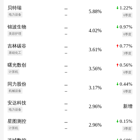
1.22%
贝特瑞
--
5.88%
--
电力设备
6季度
0.97%
锦波生物
--
4.02%
--
美容护理
6季度
0.77%
吉林碳谷
--
3.61%
--
基础化工
3季度
0.56%
曙光数创
--
3.56%
--
计算机
6季度
0.44%
同力股份
--
3.17%
--
机械设备
6季度
安达科技
--
2.96%
新增
--
电力设备
0.15%
星图测控
--
2.96%
--
计算机
3季度