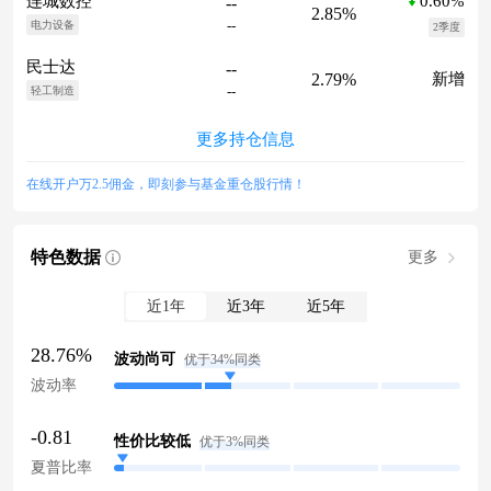
0.60%
连城数控
--
2.85%
--
电力设备
2季度
民士达
--
2.79%
新增
--
轻工制造
更多持仓信息
在线开户万2.5佣金，即刻参与基金重仓股行情！
特色数据
更多
近1年
近3年
近5年
28.76%
波动尚可
优于34%同类
波动率
-0.81
性价比较低
优于3%同类
夏普比率