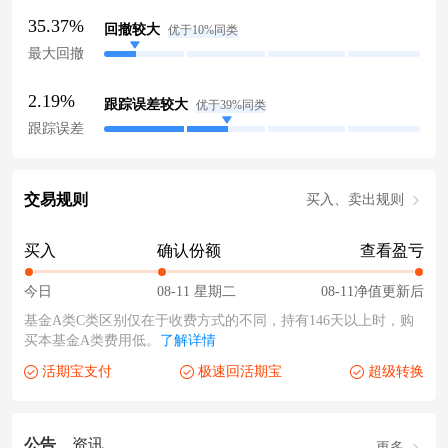
35.37%
回撤较大
优于10%同类
最大回撤
2.19%
跟踪误差较大
优于39%同类
跟踪误差
交易规则
买入、卖出规则
买入
确认份额
查看盈亏
今日
08-11 星期二
08-11净值更新后
基金A类C类区别仅在于收费方式的不同，持有146天以上时，购
买本基金A类费用低。
了解详情
活期宝支付
极速回活期宝
超级转换
公告
资讯
更多