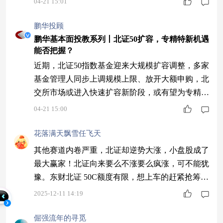
04-21 15:01
026年4月17—18日，多家基金公司集中发布公告，
将旗下北证50成份指数基金总规模上限由5亿份上
鹏华投顾
调至15亿份，增幅约200%，同时取消或大幅放宽
鹏华基本面投教系列丨北证50扩容，专精特新机遇
能否把握？
单日单个基金账户申购限额，相关规则于4月20日
生效。此次调整意味着北证
近期，北证50指数基金迎来大规模扩容调整，多家
基金管理人同步上调规模上限、放开大额申购，北
交所市场或进入快速扩容新阶段，或有望为专精特
新中小企业带来长期资金支持。 北证50扩容概况 2
04-21 15:00
026年4月17—18日，多家基金公司集中发布公告，
将旗下北证50成份指数基金总规模上限由5亿份上
花落满天飘雪任飞天
调至15亿份，增幅约200%，同时取消或大幅放宽
其他赛道内卷严重，北证却逆势大涨，小盘股成了
单日单个基金账户申购限额，相关规则于4月20日
最大赢家！北证向来要么不涨要么疯涨，可不能犹
生效。此次调整意味着北证
豫。东财北证 50C额度有限，想上车的赶紧抢筹
码，别等涨高了再追就晚了！$东财北证50C$
2025-12-11 14:19
倔强流年的寻觅