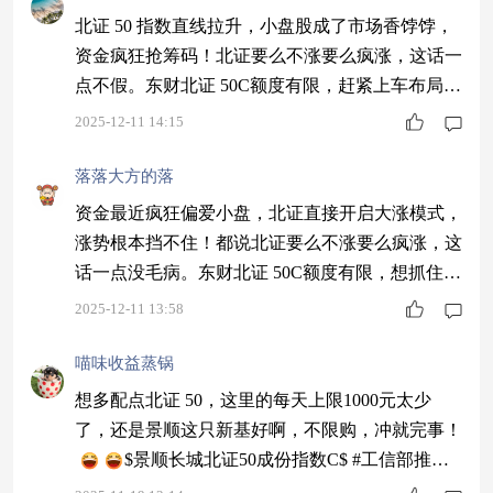
北证 50 指数直线拉升，小盘股成了市场香饽饽，
资金疯狂抢筹码！北证要么不涨要么疯涨，这话一
点不假。东财北证 50C额度有限，赶紧上车布局，
这波小盘行情必须抓住！$东财北证50C$
2025-12-11 14:15
落落大方的落
资金最近疯狂偏爱小盘，北证直接开启大涨模式，
涨势根本挡不住！都说北证要么不涨要么疯涨，这
话一点没毛病。东财北证 50C额度有限，想抓住这
波机会的赶紧抢筹码，果断上车准没错！$东财北
2025-12-11 13:58
证50C$
喵味收益蒸锅
想多配点北证 50，这里的每天上限1000元太少
了，还是景顺这只新基好啊，不限购，冲就完事！
$景顺长城北证50成份指数C$ #工信部推动
算力建设！算力股机会来了？#