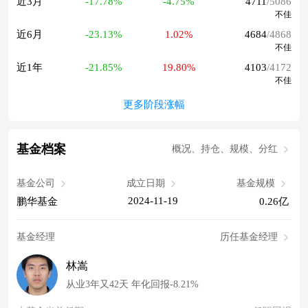
近3月
-17.78%
-4.75%
4711
/5086
不佳
近6月
-23.13%
1.02%
4684
/4868
不佳
近1年
-21.85%
19.80%
4103
/4172
不佳
更多阶段涨幅
基金档案
概况、持仓、规模、分红
基金公司
成立日期
基金规模
2024-11-19
鹏华基金
0.26亿
基金经理
历任基金经理
林嵩
从业3年又42天 年化回报-8.21%