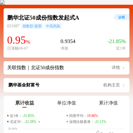
鹏华北证50成份指数发起式A
诊断
021687
指数型-股票
中高风险
0.95
0.9354
-21.85%
%
日涨幅08-07
净值
近1年
关联指数｜北证50成份指数
详情
鹏华基金财富号
机构主页
累计收益
单位净值
累计净值
近1年：
-21.85%
同类平均：
19.80%
北证50：
-22.28%
业绩比较基准：
-21.11%