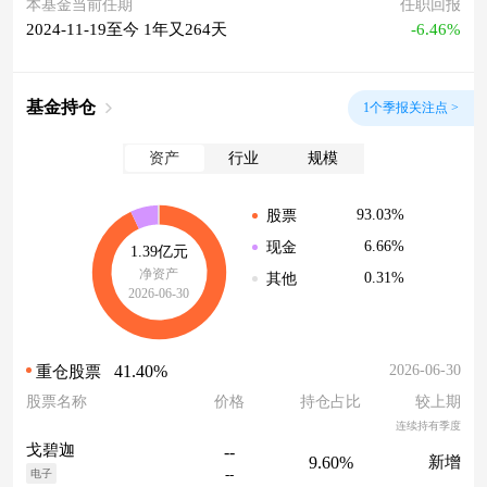
本基金当前任期
任职回报
2024-11-19至今 1年又264天
-6.46%
基金持仓
1个季报关注点 >
资产
行业
规模
93.03%
股票
6.66%
现金
1.39亿元
净资产
0.31%
其他
2026-06-30
41.40%
2026-06-30
重仓股票
股票名称
价格
持仓占比
较上期
连续持有季度
戈碧迦
--
9.60%
新增
--
电子