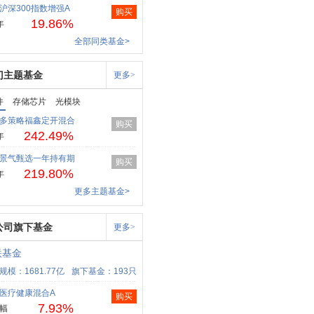
沪深300指数增强A
购买
19.86%
年
全部同类基金>
门主题基金
更多>
件
存储芯片
光模块
多策略福鑫定开混合
购买
242.49%
年
景气甄选一年持有期
购买
219.80%
年
更多主题基金>
公司旗下基金
更多>
联基金
规模：1681.77亿
旗下基金：193只
医疗健康混合A
购买
7.93%
幅