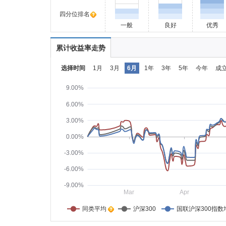
四分位排名
一般
良好
优秀
累计收益率走势
选择时间
1月
3月
6月
1年
3年
5年
今年
成
9.00%
6.00%
3.00%
0.00%
-3.00%
-6.00%
-9.00%
Mar
Apr
同类平均    
沪深300
国联沪深300指数