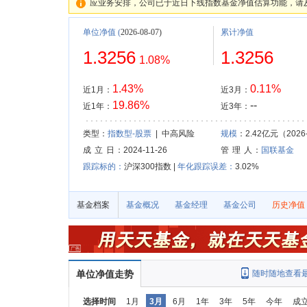
应业务安排，公司已于近日下线指数基金净值估算功能，请
单位净值
(
2026-08-07)
累计净值
1.3256
1.3256
1.08%
1.43%
0.11%
近1月：
近3月：
19.86%
--
近1年：
近3年：
类型：
指数型-股票
| 中高风险
规模
：2.42亿元（2026-
成 立 日
：2024-11-26
管 理 人
：
国联基金
跟踪标的：
沪深300指数 |
年化跟踪误差：
3.02%
基金档案
基金概况
基金经理
基金公司
历史净值
单位净值走势
随时随地查看
选择时间
1月
3月
6月
1年
3年
5年
今年
成