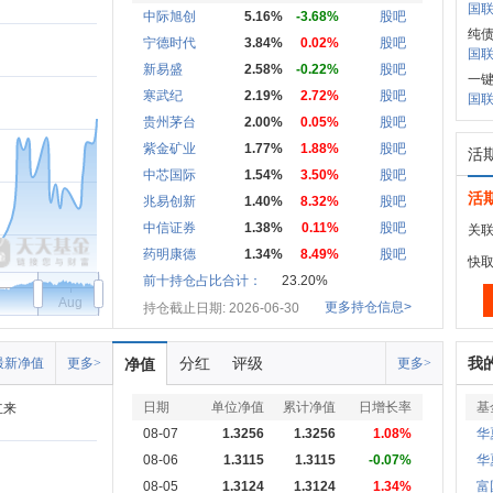
国联
中际旭创
5.16%
-3.68%
股吧
纯
宁德时代
3.84%
0.02%
股吧
国联
新易盛
2.58%
-0.22%
股吧
一
寒武纪
2.19%
2.72%
股吧
国联
贵州茅台
2.00%
0.05%
股吧
紫金矿业
1.77%
1.88%
股吧
活
中芯国际
1.54%
3.50%
股吧
活
兆易创新
1.40%
8.32%
股吧
中信证券
1.38%
0.11%
股吧
关联
药明康德
1.34%
8.49%
股吧
快
前十持仓占比合计：
23.20%
Aug
更多持仓信息>
持仓截止日期: 2026-06-30
分红
评级
我
最新净值
更多>
净值
更多>
日期
单位净值
累计净值
日增长率
基
立来
08-07
1.3256
1.3256
1.08%
华
08-06
1.3115
1.3115
-0.07%
华
08-05
1.3124
1.3124
1.34%
富