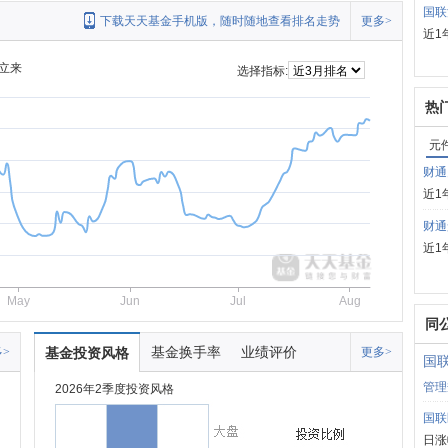
国联
下载天天基金手机版，随时随地查看排名走势
更多>
近1
立来
选择指标:
热
元
财通
近1
财通
近1
May
Jun
Jul
Aug
同
基金换手率
业绩评价
>
基金投资风格
更多>
国
管理
2026年2季度投资风格
国联
日涨