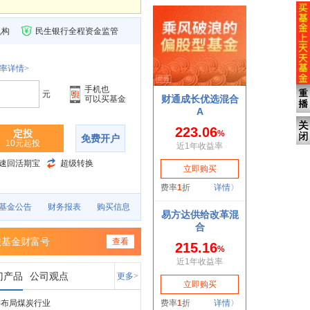
机构
民生银行全程资金监管
率详情>
手机也
元
可以买基金
定投
免费开户
10元起投
速回活期宝
超级转换
基金公告
财务报表
购买信息
联基金财富号
查看
门产品
公司观点
更多>
键布局煤炭行业