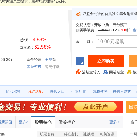
及时关注页面提示，感谢您的理解与支持。
证监会批准的首批独立基金销售
交易状态：
开放申购
开放赎回
购买手续费：
1.20%
0.12%
1.0
折
费
4.98%
近6月：
金
额：
32.56%
成立来：
06-30）
基金经理：
王喆
等
立即购买
基金评级
：
暂无评级
活期宝转入
回活期宝
极
阶段涨幅
分红送配
持仓明细
行业配置
规模变动
持有人结构
国
债券持仓
热
最新净值
更多>
股票持仓
更多 >
一
股票名称
持仓占比
涨跌幅
相关资讯
立来