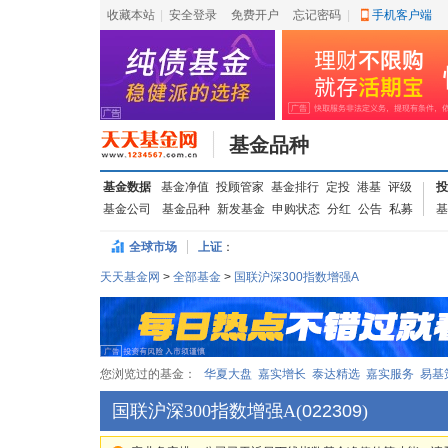
收藏本站
|
安全登录
|
免费开户
忘记密码
|
手机客户端
基金品种
基金数据
基金净值
投顾管家
基金排行
定投
港基
评级
投
基金公司
基金品种
新发基金
申购状态
分红
公告
私募
基
全球市场
上证
：
天天基金网
>
全部基金
>
国联沪深300指数增强A
您浏览过的基金：
华夏大盘
嘉实增长
泰达精选
嘉实服务
易基
国联沪深300指数增强A
(
022309
)