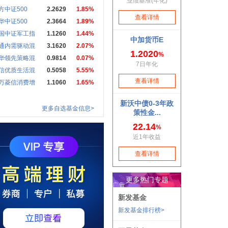
方中证500
2.2629
1.85%
华中证500
2.3664
1.89%
国中证军工指
1.1260
1.44%
通内需驱动混
3.1620
2.07%
华领先策略混
0.9814
0.07%
信优质生活混
0.5058
5.55%
万菱信消费增
1.1060
1.65%
更多自选基金信息>