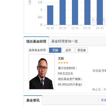
元
1.5
︶
1
0.5
0
06-30
09-30
12-31
03-31
06-30
基金经理变动一览
现任基金经理
选择基金经理：
王喆
赵菲
黄磊鑫
王喆
★★★★
累计任职时间：
登录
后,
5年又222天
现任基金资产规模：
56.30亿(24只基金)
截止至：202
基金资讯
更多