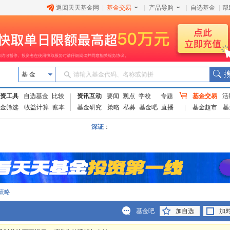
返回天天基金网
|
基金交易
|
产品导购
|
自选基金
|
帮
基 金
请输入基金代码、名称或简拼
资工具
自选基金
比较
资讯互动
要闻
观点
学校
专题
基金交易
活
金筛选
收益计算
账本
基金研究
策略
私募
基金吧
直播
基金超市
基
深证
：
策略
基金吧
加自选
加