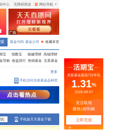
助中心
无障碍阅读
|
网站导航
|
基金代码
基金公司
★
收藏本页
期宝
指数宝
稳健理财
高端理财
金导购
收益排行
热销基金
五星基金
更多
手机访问当前基金品种页
对比
手机版天天基金下载