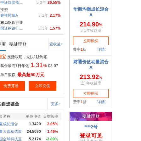
中证煤炭指...
近3年
26.55%
债投资
睿祥纯债A
近1年
2.17%
键布局钢铁行业
国证钢铁行...
近3年
1.57%
期宝
稳健理财
查收益>
期宝
灵活取现，最快1秒到账
1.31
%
基金最高7日年化
08-07
最高超50万元
取单日限额
免费开通
立即充值
的自选基金
更多>
金名称
单位净值
日增长率
夏成长混合
1.3420
2.05%
夏大盘精选混
24.5090
1.49%
国全球科技互
5.2174
-2.89%