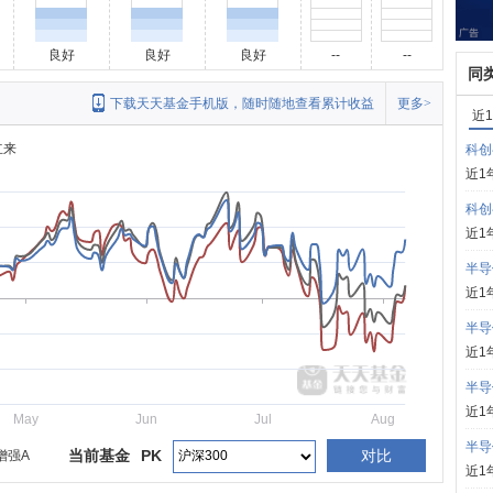
良好
良好
良好
--
--
同
下载天天基金手机版，随时随地查看累计收益
更多>
近
立来
科创
近1
科创
近1
半导
近1
半导
近1
半导
近1
May
Jun
Jul
Aug
半导
当前基金
PK
对比
增强A
近1