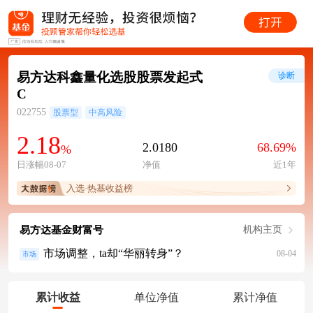
易方达科鑫量化选股股票发起式
诊断
C
022755
股票型
中高风险
2.18
2.0180
68.69%
%
日涨幅08-07
净值
近1年
入选·热基收益榜
易方达基金财富号
机构主页
市场调整，ta却“华丽转身”？
08-04
市场
累计收益
单位净值
累计净值