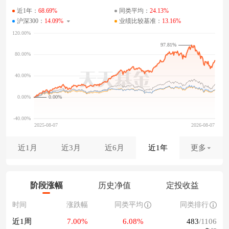
近1年：
68.69%
同类平均：
24.13%
沪深300：
14.09%
业绩比较基准：
13.16%
97.81%
0.00%
近1月
近3月
近6月
近1年
更多
阶段涨幅
历史净值
定投收益
时间
涨跌幅
同类平均
同类排行
近1周
7.00%
6.08%
483
/1106