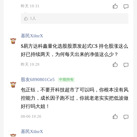
昨天 19:31
1人
基民XilnrX
$易方达科鑫量化选股股票发起式C$ 持仓股涨这么
好已持续两天，为何每天出来的净值这么少？
昨天 19:29
股友6890801Ce5
中期持有
包正钰，不要开科技超市了可以吗，你根本没有风
控能力，成长因子跑不过，你就老老实实把低波做
好行吗大姐！
08-06 19:26
基民XilnrX