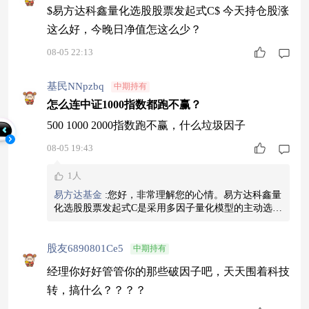
$易方达科鑫量化选股股票发起式C$ 今天持仓股涨
这么好，今晚日净值怎这么少？
08-05 22:13
基民NNpzbq
中期持有
怎么连中证1000指数都跑不赢？
500 1000 2000指数跑不赢，什么垃圾因子
08-05 19:43
1人
易方达基金
:
您好，非常理解您的心情。易方达科鑫量
化选股股票发起式C是采用多因子量化模型的主动选股
股票型基金，其业绩比较基准为中证800指数收益率
×80%+中证港股通综合指数收益率×5%+中债总指数收
益率×15%，与中证500、中证1000、中证2000等指数
股友6890801Ce5
中期持有
并不相同，因此不能简单以这些指数走势来判断基金
经理你好好管管你的那些破因子吧，天天围着科技
表现。量化策略在不同市场环境下的有效性会有所差
异，超额收益水平也会出现波动，我们与您共同关注
转，搞什么？？？？
产品的中长期表现。