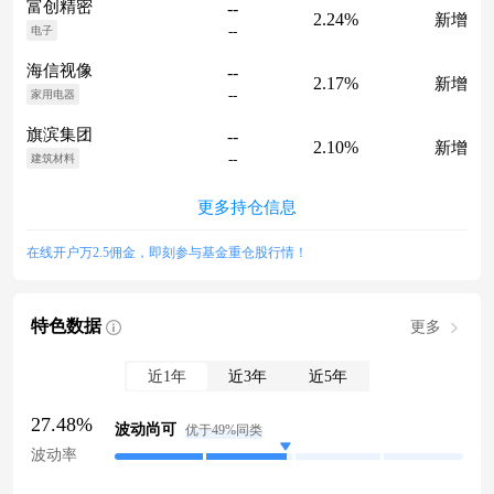
富创精密
--
2.24%
新增
--
电子
海信视像
--
2.17%
新增
--
家用电器
旗滨集团
--
2.10%
新增
--
建筑材料
更多持仓信息
在线开户万2.5佣金，即刻参与基金重仓股行情！
特色数据
更多
近1年
近3年
近5年
27.48%
波动尚可
优于49%同类
波动率