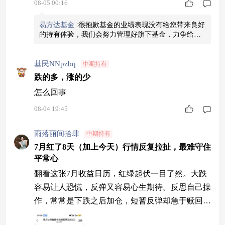
08-05 00:16
易方达基金
:
很抱歉基金的业绩表现没有给您带来良好
的持有体验，我们会努力管理好旗下基金，力争给您
带来好的业绩回报。
基民NNpzbq
中期持有
跌的多，涨的少
怎么回事
08-04 19:45
雨落丽间拾肆
中期持有
7月红了8天（加上今天）行情反复拉扯，最难守住
平常心
翻看这张7月收益日历，红绿起伏一目了然。大跌
容易让人恐慌，反弹又容易心生期待。反思自己操
作，常常是下跌之后加仓，短暂反弹却急于赎回，
完美踏错节奏。量化基金波动毫不温和，市场大涨