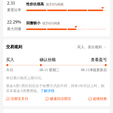
2.31
性价比很高
优于95%同类
夏普比率
22.29%
回撤较小
优于62%同类
最大回撤
交易规则
买入、卖出规则
买入
确认份额
查看盈亏
今日
08-11 星期二
08-11净值更新后
单日累计购买上限50元。
基金A类C类区别仅在于收费方式的不同，持有180天以上时，购
买本基金A类费用低。
了解详情
活期宝支付
极速回活期宝
超级转换