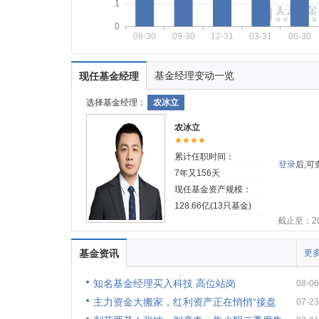
1
0
06-30
09-30
12-31
03-31
06-30
基金经理变动一览
现任基金经理
选择基金经理：
农冰立
农冰立
★★★★
累计任职时间：
登录
后,
7年又156天
现任基金资产规模：
128.66亿(13只基金)
截止至：202
基金资讯
更多
知名基金经理买入科技 高位站岗
08-06
主力资金大搬家，红利资产正在悄悄“接盘
07-23