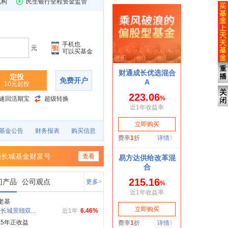
机构
民生银行全程资金监管
手机也
元
可以买基金
定投
免费开户
10元起投
速回活期宝
超级转换
基金公告
财务报表
购买信息
顺长城基金财富号
查看
门产品
公司观点
更多>
老基
长城景颐双...
近1年
6.46%
5年正收益