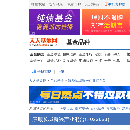
收藏本站
|
安全登录
|
免费开户
忘记密码
|
手机客户端
基金品种
基金数据
基金净值
投顾管家
基金排行
定投
港基
评级
投
基金公司
基金品种
新发基金
申购状态
分红
公告
私募
基
全球市场
上证
：
天天基金网
>
全部基金
>
景顺长城新兴产业混合C
您浏览过的基金：
华夏大盘
嘉实增长
泰达精选
嘉实服务
易基
景顺长城新兴产业混合C
(
023633
)