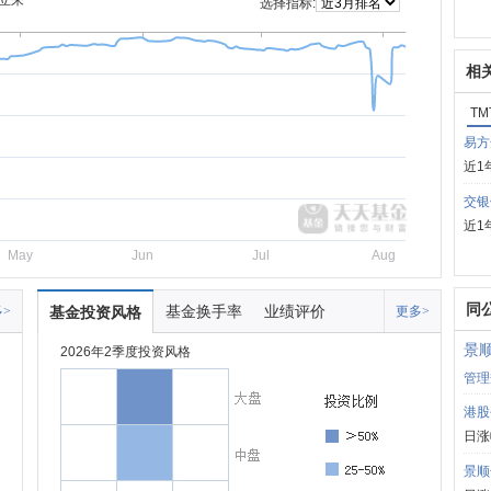
立来
选择指标:
相
TM
易方
近1
交银
近1
May
Jun
Jul
Aug
同
基金换手率
业绩评价
>
基金投资风格
更多>
景
2026年2季度投资风格
管理
港股
日涨
景顺