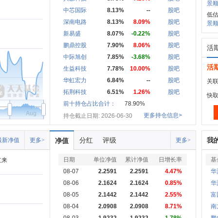
景顺
中芯国际
8.13%
--
股吧
低
深南电路
8.13%
8.09%
股吧
景顺
新易盛
8.07%
-0.22%
股吧
鹏鼎控股
7.90%
8.06%
股吧
活
中际旭创
7.85%
-3.68%
股吧
活
生益科技
7.78%
10.00%
股吧
华虹宏力
6.84%
--
股吧
关联
拓荆科技
6.51%
1.26%
股吧
快
前十持仓占比合计：
78.90%
Aug
更多持仓信息>
持仓截止日期: 2026-06-30
分红
评级
我
最新净值
更多>
净值
更多>
日期
单位净值
累计净值
日增长率
基
立来
08-07
2.2591
2.2591
4.47%
华
08-06
2.1624
2.1624
0.85%
华
08-05
2.1442
2.1442
2.55%
富
08-04
2.0908
2.0908
8.71%
南