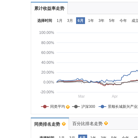
累计收益率走势
选择时间
1月
3月
6月
1年
3年
5年
今年
成
100.00%
80.00%
60.00%
40.00%
20.00%
0.00%
-20.00%
Mar
Apr
同类平均    
沪深300
景顺长城新兴产业
百分比排名走势
同类排名走势