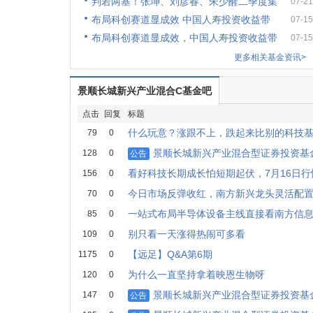
判若两基！张坤、刘彦春、朱少醒二季度集
07-21
布局科创赛道显成效 中国人寿投资收益带
07-15
布局科创赛道显成效，中国人寿投资收益带
07-15
更多相关基金资讯>
景顺长城新兴产业混合C基金吧
点击
回复
标题
什么玩意？涨跟不上，跌起来比别的科技
79
0
景顺长城新兴产业混合型证券投资基金
128
0
公告
看好科技长期成长怕短期起伏，7月16日
156
0
今日市场反弹收红，南方新兴龙头灵活配
70
0
一站式布局半导体设备主线直接看南方信息
85
0
别只看一天涨得热闹可多看
109
0
【远足】Q&A第6期
1175
0
为什么一直坚持拿着映恩生物呀
120
0
景顺长城新兴产业混合型证券投资基金
147
0
公告