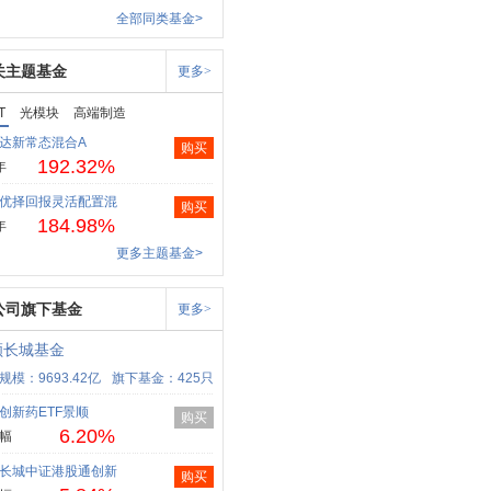
全部同类基金>
关主题基金
更多>
T
光模块
高端制造
达新常态混合A
购买
192.32%
年
优择回报灵活配置混
购买
184.98%
年
更多主题基金>
公司旗下基金
更多>
顺长城基金
规模：9693.42亿
旗下基金：425只
创新药ETF景顺
购买
6.20%
幅
长城中证港股通创新
购买