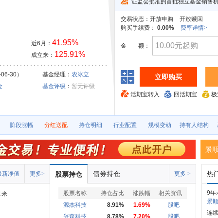
证监会批准的首批独立基金销售
交易状态：
开放申购
开放赎回
购买手续费：
0.00%
费率详情>
41.95%
近6月：
金
额：
125.91%
成立来：
06-30）
基金经理：
农冰立
立即购买
金
基金评级
：
暂无评级
活期宝转入
回活期宝
极
阶段涨幅
分红送配
持仓明细
行业配置
规模变动
持有人结构
景
债券持仓
热
最新净值
更多>
股票持仓
更多 >
9年
股票名称
持仓占比
涨跌幅
相关资讯
立来
景顺
源杰科技
8.91%
1.69%
股吧
连续
兴森科技
8.78%
7.20%
股吧