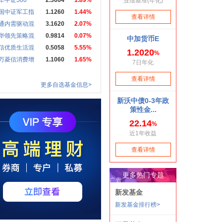
华中证500
2.3664
1.89%
国中证军工指
1.1260
1.44%
通内需驱动混
3.1620
2.07%
华领先策略混
0.9814
0.07%
信优质生活混
0.5058
5.55%
万菱信消费增
1.1060
1.65%
更多自选基金信息>