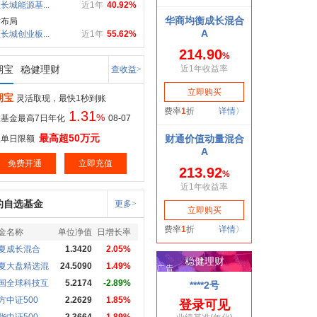
长城能源基...
近1年
40.92%
估布局
长城创业板...
近1年
55.62%
期宝
稳健理财
查收益>
期宝
灵活取现，最快1秒到账
1.31
%
基金最高7日年化
08-07
最高超50万元
取单日限额
免费开通
立即充值
的自选基金
更多>
金名称
单位净值
日增长率
夏成长混合
1.3420
2.05%
夏大盘精选混
24.5090
1.49%
国全球科技互
5.2174
-2.89%
方中证500
2.2629
1.85%