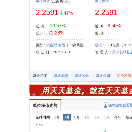
单位净值
(
2026-08-07)
累计净值
2.2591
2.2591
4.47%
-10.57%
8.50%
近1月：
近3月：
72.28%
--
近1年：
近3年：
类型：
混合型-偏股
| 中高风险
规模
：3.81亿元（2026-
成 立 日
：2025-04-01
管 理 人
：
景顺长城基
基金档案
基金概况
基金经理
基金公司
历史净值
单位净值走势
随时随地查看
选择时间
1月
3月
6月
1年
3年
5年
今年
成
3.00