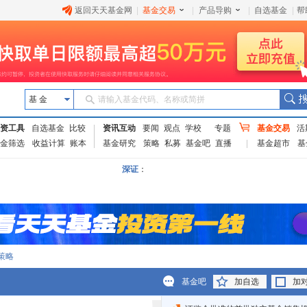
返回天天基金网
|
基金交易
|
产品导购
|
自选基金
|
帮
基 金
请输入基金代码、名称或简拼
资工具
自选基金
比较
资讯互动
要闻
观点
学校
专题
基金交易
活
金筛选
收益计算
账本
基金研究
策略
私募
基金吧
直播
基金超市
基
深证
：
策略
基金吧
加自选
加