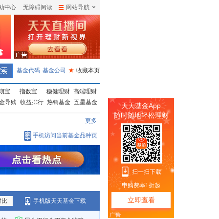
助中心
无障碍阅读
|
网站导航
|
基金代码
基金公司
★
收藏本页
期宝
指数宝
稳健理财
高端理财
金导购
收益排行
热销基金
五星基金
更多
手机访问当前基金品种页
对比
手机版天天基金下载