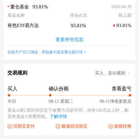
93.81%
2026-06-30
重仓基金
基金名称
持仓占比
较上期
93.81%
有色ETF易方达
93.81%
更多持仓信息
在线开户万2.5佣金，即刻参与基金重仓股行情！
交易规则
买入、卖出规则
买入
确认份额
查看盈亏
今日
08-11 星期二
08-11净值更新后
基金A类C类区别仅在于收费方式的不同，持有146天以上时，购
买本基金A类费用低。
了解详情
活期宝支付
极速回活期宝
超级转换