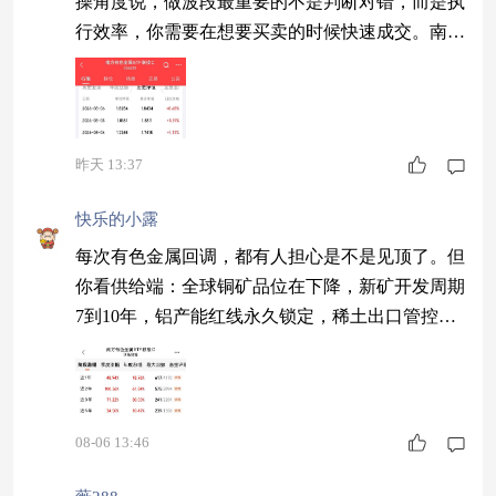
操角度说，做波段最重要的不是判断对错，而是执
行效率，你需要在想要买卖的时候快速成交。南方
有色金属联接百亿规模、日成交额过亿，是所有有
色ETF里执行效率最高的。做波段选它，至少在交
易层面不会拖后腿。 #葛卫东加仓存储芯片股：坚
定看多AI#
昨天 13:37
快乐的小露
每次有色金属回调，都有人担心是不是见顶了。但
你看供给端：全球铜矿品位在下降，新矿开发周期
7到10年，铝产能红线永久锁定，稀土出口管控升
级。这些供给约束不会因为我们担心见顶就消失。
需求端AI算力、储能、电网每一条线都在加速。
南方有色金属覆盖了有色金属全产业链，供给收紧
加需求爆发的逻辑没有变。回调就是给没上车的人
08-06 13:46
机会。