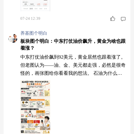
07-24 12:39
养基图个明白
板块图个明白：中东打仗油价飙升，黄金为啥也跟
着涨？
中东打仗油价飙到92美元，黄金居然也跟着涨了。
但老图认为——油、金、美元都走强，必然是很奇
怪的，画张图给你看看我的想法。 石油为什么
涨？其实特好理解——就是中东那边又干起来了。
美伊这轮冲突升级，美国恢复海上封锁，伊朗直接
反击美军基地，最要命的是霍尔木兹海峡这块“全
球油管子”通行量骤降。市场吓得够呛，生怕石油
运不出来，布伦特原油从80美元附近一路蹿到92美
元，单日最大涨幅超过9%。简单粗暴就是：打