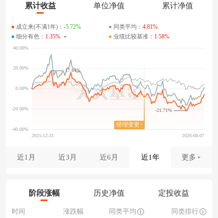
累计收益
单位净值
累计净值
成立来(不满1年)：
-5.72%
同类平均：
4.81%
细分有色：
1.35%
业绩比较基准：
1.58%
17.84%
-21.71%
近1月
近3月
近6月
近1年
更多
阶段涨幅
历史净值
定投收益
时间
涨跌幅
同类平均
同类排行