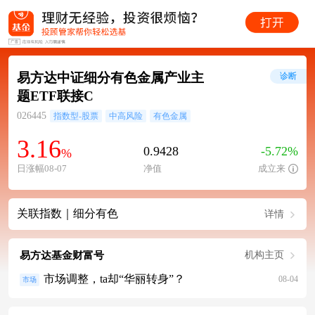
易方达中证细分有色金属产业主
诊断
题ETF联接C
026445
指数型-股票
中高风险
有色金属
3.16
0.9428
-5.72%
%
日涨幅08-07
净值
成立来
关联指数｜细分有色
详情
易方达基金财富号
机构主页
市场调整，ta却“华丽转身”？
08-04
市场