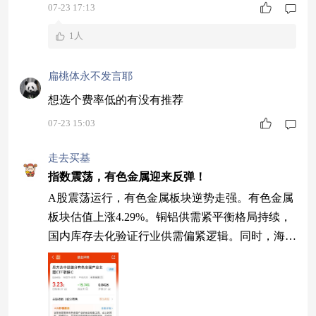
07-23 17:13
1人
扁桃体永不发言耶
想选个费率低的有没有推荐
07-23 15:03
走去买基
指数震荡，有色金属迎来反弹！
A股震荡运行，有色金属板块逆势走强。有色金属
板块估值上涨4.29%。铜铝供需紧平衡格局持续，
国内库存去化验证行业供需偏紧逻辑。同时，海外
流动性预期边际改善，对大宗商品定价形成支撑。
$易方达中证细分有色金属产业主题ETF联接C$ 跟
踪中证细分有色指数，覆盖工业金属、能源金属、
贵金属等多条细分赛道，昨日上涨3.23%。在产业