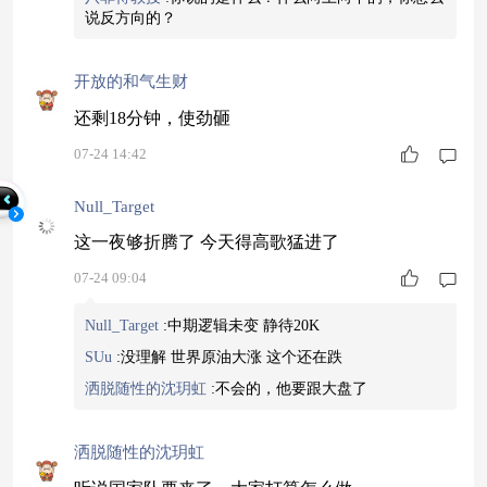
说反方向的？
开放的和气生财
还剩18分钟，使劲砸
07-24 14:42
Null_Target
这一夜够折腾了 今天得高歌猛进了
07-24 09:04
Null_Target
:
中期逻辑未变 静待20K
SUu
:
没理解 世界原油大涨 这个还在跌
洒脱随性的沈玥虹
:
不会的，他要跟大盘了
洒脱随性的沈玥虹