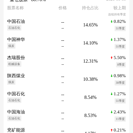
股票名称
价格
持仓占比
较上期
连续持有季度
0.82%
中国石油
--
14.65%
--
石油石化
51季度
1.37%
中国神华
--
14.10%
--
煤炭
51季度
5.50%
杰瑞股份
--
12.31%
--
机械设备
8季度
0.98%
陕西煤业
--
10.38%
--
煤炭
38季度
1.27%
中国石化
--
8.54%
--
石油石化
51季度
2.43%
中国海油
--
8.53%
--
石油石化
11季度
0.21%
兖矿能源
--