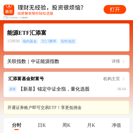
能源ETF汇添富
159930
场内基金
万2.5费率
实时成交
关联指数｜中证能源指数
详情
汇添富基金财富号
机构主页
【新基】锚定中证全指，量化选股
08-04
必读
开通证券账户即可交易ETF！享更低佣金
分时
日K
周K
月K
净值