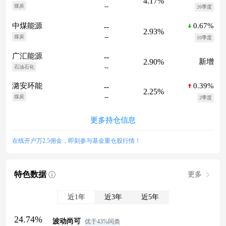
4.17%
--
煤炭
26季度
0.67%
中煤能源
--
2.93%
--
煤炭
10季度
广汇能源
--
2.90%
新增
--
石油石化
0.39%
潞安环能
--
2.25%
--
煤炭
2季度
更多持仓信息
在线开户万2.5佣金，即刻参与基金重仓股行情！
特色数据
更多
近1年
近3年
近5年
24.74%
波动尚可
优于43%同类