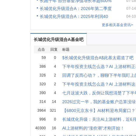
长跑十年 部分基金净值增长率超600%
07-18
长城优化升级混合A：2026年第二季度
07-14
长城优化升级混合A：2025年利润40
04-10
更多相关基金资讯>
长城优化升级混合A基金吧
点击
回复
标题
$长城优化升级混合A$此基太霸道了吧
59
0
下半年投资主线怎么选？AI 上游材料
386
4
回调了反而心动？，聊聊下半年我盯上
326
2
下半年投资主线怎么选？AI 上游材料
320
2
七月这波大跌，反倒让我想清楚了下半
390
4
2026过完一半，我的基金账户总算没
314
14
【6800元京东卡】AI材料迎布局窗口
3964
321
长城优化升级：关注AI上游材料，近6月
996
0
AI上游材料的“涨价潮”才刚开始！
40300
16