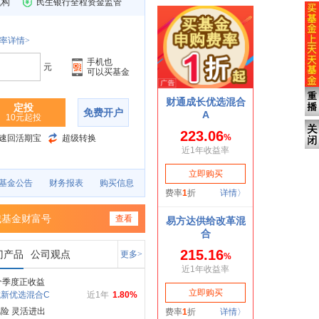
机构
民生银行全程资金监管
率详情>
手机也
元
可以买基金
定投
免费开户
10元起投
速回活期宝
超级转换
基金公告
财务报表
购买信息
城基金财富号
查看
门产品
公司观点
更多>
个季度正收益
新优选混合C
近1年
1.80%
险 灵活进出