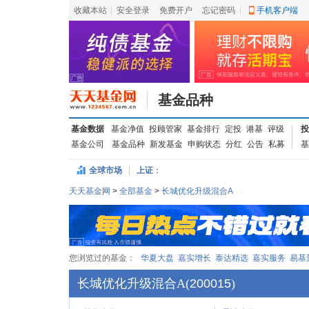
收藏本站
|
安全登录
|
免费开户
忘记密码
|
手机客户端
基金品种
基金数据
基金净值
投顾管家
基金排行
定投
港基
评级
投
基金公司
基金品种
新发基金
申购状态
分红
公告
私募
基
全球市场
上证
：
天天基金网
>
全部基金
>
长城优化升级混合A
您浏览过的基金：
华夏大盘
嘉实增长
泰达精选
嘉实服务
易基
长城优化升级混合A
(
200015
)