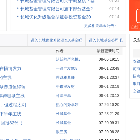
长城基金管理有限公司关于调整旗下基
07-21
长城基金管理有限公司旗下部分基金2
07-14
长城优化升级混合型证券投资基金20
07-14
更多相关基金公告>
关
进入长城优化升级混合A基金吧
进入长城基金公司吧
作者
最新更新时间
活跃的严光桃3
08-05 19:15
农银
正在悄悄发力
一路广发008
08-01 23:49
前
招商
的主线
理财雅典娜
08-01 23:37
银
这条赛道值得留
牛市里发财
08-01 23:19
交银
年蹲哪条主线
可琛养基
08-01 23:12
绿，但过程太刺
热心的孙卓婷
07-26 10:20
？下半年主线
长城基金
07-23 21:29
回报82%（
长城基金
07-20 09:31
股三房
07-20 08:28