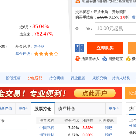
证监会批准的首批独立基金销售
交易状态：
开放申购
开放赎回
购买手续费：
1.50%
0.15%
1.0
折
费
35.04%
近6月：
金
额：
782.47%
成立来：
-30）
基金经理：
陈子扬
立即购买
基金评级
：
活期宝转入
回活期宝
极
阶段涨幅
分红送配
持仓明细
行业配置
规模变动
持有人结构
长
债券持仓
热
最新净值
更多>
股票持仓
更多 >
12
股票名称
持仓占比
涨跌幅
相关资讯
立来
长城
中国巨石
7.49%
8.83%
股吧
低风
博迁新材
6.37%
0.09%
股吧