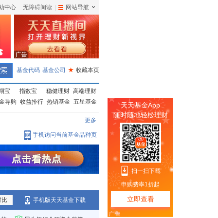
助中心
无障碍阅读
|
网站导航
|
基金代码
基金公司
★
收藏本页
期宝
指数宝
稳健理财
高端理财
金导购
收益排行
热销基金
五星基金
更多
手机访问当前基金品种页
对比
手机版天天基金下载