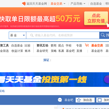
返回天天基金网
|
基金交易
|
产品导购
|
自选基金
|
帮
基 金
请输入基金代码、名称或简拼
资工具
自选基金
比较
资讯互动
要闻
观点
学校
专题
基金交易
活
金筛选
收益计算
账本
基金研究
策略
私募
基金吧
直播
基金超市
基
深证
：
策略
基金吧
加自选
加