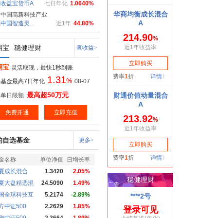
收益宝货币A
七日年化
1.0640%
力中国高新科技产业
中国智造灵...
近1年
44.80%
期宝
稳健理财
查收益>
期宝
灵活取现，最快1秒到账
1.31
%
基金最高7日年化
08-07
最高超50万元
取单日限额
免费开通
立即充值
的自选基金
更多>
金名称
单位净值
日增长率
夏成长混合
1.3420
2.05%
夏大盘精选混
24.5090
1.49%
国全球科技互
5.2174
-2.89%
方中证500
2.2629
1.85%