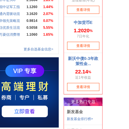
华中证500
2.3664
1.89%
国中证军工指
1.1260
1.44%
通内需驱动混
3.1620
2.07%
华领先策略混
0.9814
0.07%
信优质生活混
0.5058
5.55%
万菱信消费增
1.1060
1.65%
更多自选基金信息>