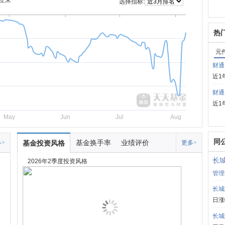
立来
选择指标:
热
元
财通
近1
财通
近1
May
Jun
Jul
Aug
同
基金换手率
业绩评价
>
基金投资风格
更多>
长
2026年2季度投资风格
管理
长城
日涨
长城