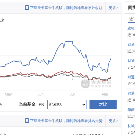
同
下载天天基金手机版，随时随地查看累计收益
更多>
近
立来
农银
近1
财通
近1
财通
近1
财通
近1
财通
May
Jun
Jul
Aug
近1
当前基金
PK
对比
A
华商
近1
下载天天基金手机版，随时随地查看排名走势
更多>
长城
近1