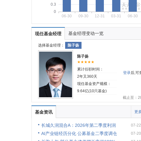
0.3
0
06-30
09-30
12-31
03-31
06-30
基金经理变动一览
现任基金经理
选择基金经理：
陈子扬
陈子扬
★★★★★
累计任职时间：
登录
后,
2年又360天
现任基金资产规模：
9.64亿(10只基金)
截止至：202
基金资讯
更多
长城久润混合A：2026年第二季度利润
07-22
AI产业链经历分化 公募基金二季度调仓
07-20