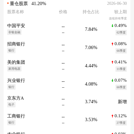
41.20%
2026-06-30
重仓股票
股票名称
价格
持仓占比
较上期
连续持有季度
0.49%
中国平安
--
7.84%
--
非银金融
62季度
0.08%
招商银行
--
7.06%
--
银行
66季度
0.41%
美的集团
--
4.44%
--
家用电器
11季度
0.07%
兴业银行
--
4.08%
--
银行
66季度
京东方A
--
3.74%
新增
--
电子
0.12%
工商银行
--
3.53%
--
银行
27季度