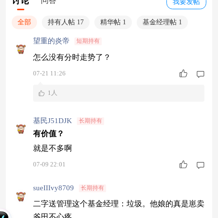
讨论
问答
我要发帖
全部
持有人帖 17
精华帖 1
基金经理帖 1
望重的炎帝
短期持有
怎么没有分时走势了？
07-21 11:26
1人
基民J51DJK
长期持有
有价值？
就是不多啊
07-09 22:01
sueIIIvy8709
长期持有
二字送管理这个基金经理：垃圾。他娘的真是崽卖
爷田不心疼。