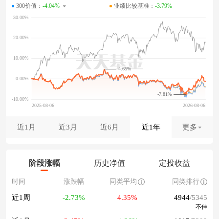
300价值：
-4.04%
业绩比较基准：
-3.79%
4.65%
-7.81%
近1月
近3月
近6月
近1年
更多
阶段涨幅
历史净值
定投收益
时间
涨跌幅
同类平均
同类排行
近1周
-2.73%
4.35%
4944
/5345
不佳