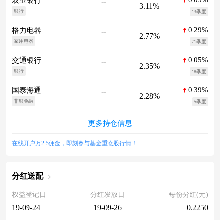
0.03%
农业银行
--
3.11%
--
银行
13季度
0.29%
格力电器
--
2.77%
--
家用电器
21季度
0.05%
交通银行
--
2.35%
--
银行
18季度
0.39%
国泰海通
--
2.28%
--
非银金融
5季度
更多持仓信息
在线开户万2.5佣金，即刻参与基金重仓股行情！
分红送配
权益登记日
分红发放日
每份分红(元)
19-09-24
19-09-26
0.2250