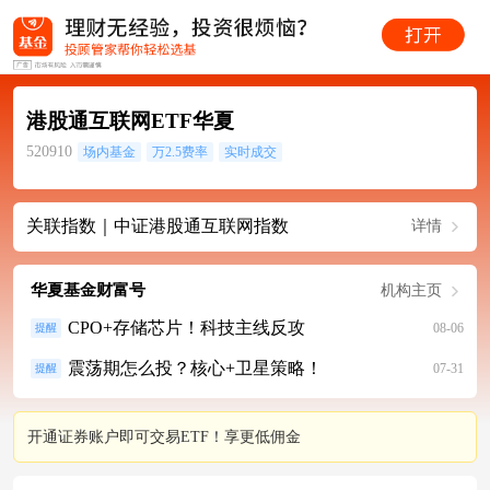
港股通互联网ETF华夏
520910
场内基金
万2.5费率
实时成交
关联指数｜中证港股通互联网指数
详情
华夏基金财富号
机构主页
CPO+存储芯片！科技主线反攻
08-06
提醒
震荡期怎么投？核心+卫星策略！
07-31
提醒
开通证券账户即可交易ETF！享更低佣金