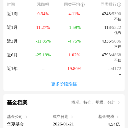
时间
涨跌幅
同类平均
同类排行
近1周
0.34%
4.11%
4248
/5390
不佳
近1月
11.27%
-1.59%
118
/5322
优秀
近3月
-11.85%
-4.75%
4336
/5086
不佳
近6月
-25.19%
1.02%
4793
/4868
不佳
近1年
--
19.80%
--
/4172
--
更多阶段涨幅
基金档案
概况、持仓、规模、分红
基金公司
成立日期
基金规模
2026-01-21
华夏基金
4.54亿