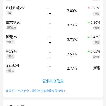
0.23%
哔哩哔哩-W
--
3.80%
--
传媒
2季度
0.10%
京东健康
--
3.74%
--
医药生物
2季度
0.43%
贝壳-W
--
3.73%
--
房地产
2季度
0.63%
商汤-W
--
3.54%
--
计算机
2季度
金山软件
--
2.77%
新增
--
计算机
更多持仓信息
在线开户万2.5佣金，即刻参与基金重仓股行情！