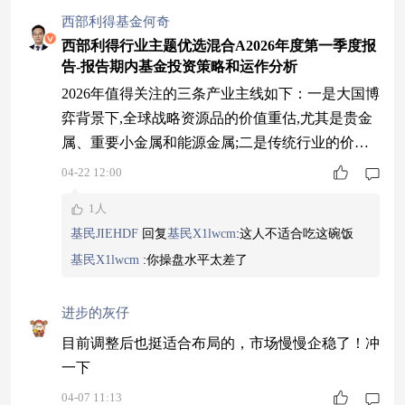
西部利得基金何奇
西部利得行业主题优选混合A2026年度第一季度报
告-报告期内基金投资策略和运作分析
2026年值得关注的三条产业主线如下：一是大国博
弈背景下,全球战略资源品的价值重估,尤其是贵金
属、重要小金属和能源金属;二是传统行业的价值
龙头或迎来"剩者为王"的"反内卷"机遇;三是AI产
04-22 12:00
业或有望从基础设施建设的第一阶段,迈进"应用为
1人
王"第二阶段的产业机会。一季度考虑到西半球和
基民JIEHDF
回复
基民X1lwcm
:
这人不适合吃这碗饭
中东的地缘政治事件影响较大,我们判断黄金为代
基民X1lwcm
:
你操盘水平太差了
表的战略资源品景气度较高,因此大幅增加了对贵
金属的配置比重。
进步的灰仔
目前调整后也挺适合布局的，市场慢慢企稳了！冲
一下
04-07 11:13