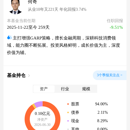
何奇
从业10年又221天 年化回报3.74%
本基金当前任期
任职回报
2025-11-22至今 259天
-9.51%
主打增强GARP策略，擅长金融周期，深耕科技消费领
域，能力圈不断拓展。投资风格鲜明，成长价值为主，深度
价值为辅。
基金持仓
3个季报关注点 >
资产
行业
规模
94.00%
股票
2.11%
债券
0.10亿元
净资产
8.29%
现金
2026-06-30
0.00%
其他