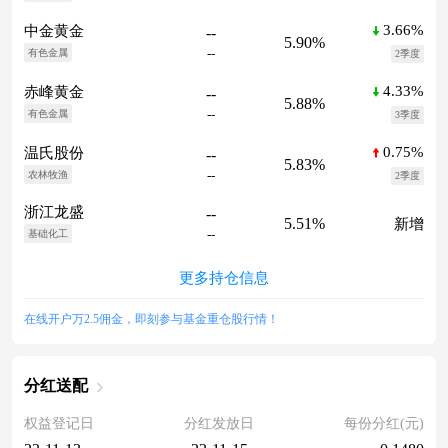
3.66%
中金黄金
--
5.90%
--
有色金属
2季度
4.33%
赤峰黄金
--
5.88%
--
有色金属
3季度
0.75%
温氏股份
--
5.83%
--
农林牧渔
2季度
浙江龙盛
--
5.51%
新增
--
基础化工
更多持仓信息
在线开户万2.5佣金，即刻参与基金重仓股行情！
分红送配
权益登记日
分红发放日
每份分红(元)