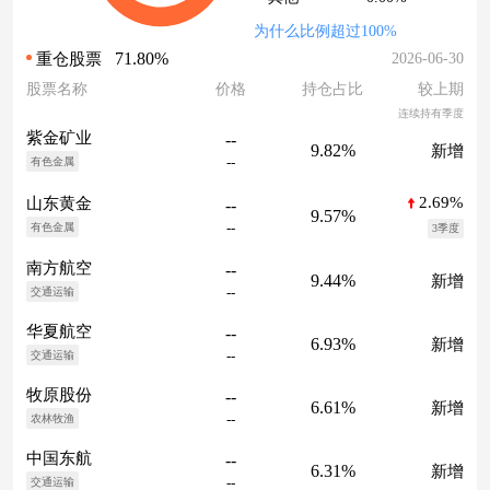
为什么比例超过100%
71.80%
2026-06-30
重仓股票
股票名称
价格
持仓占比
较上期
连续持有季度
紫金矿业
--
9.82%
新增
--
有色金属
2.69%
山东黄金
--
9.57%
--
有色金属
3季度
南方航空
--
9.44%
新增
--
交通运输
华夏航空
--
6.93%
新增
--
交通运输
牧原股份
--
6.61%
新增
--
农林牧渔
中国东航
--
6.31%
新增
--
交通运输