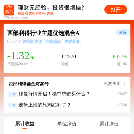
西部利得行业主题优选混合A
诊断
673040
混合型-灵活
中高风险
有色金属
-1.32
1.2270
-8.01%
%
日涨幅08-06
净值
近1年
西部利得基金财富号
机构主页
修复行情开启！稳中求进买什么？
08-07
市场
逆势上涨的只剩红利了？
07-30
市场
累计收益
单位净值
累计净值