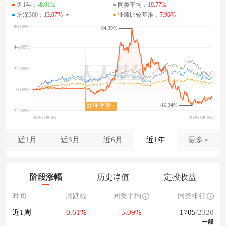
近1年：
-8.01%
同类平均：
19.77%
沪深300：
13.07%
业绩比较基准：
7.96%
64.39%
-16.34%
近1月
近3月
近6月
近1年
更多
阶段涨幅
历史净值
定投收益
时间
涨跌幅
同类平均
同类排行
近1周
0.61%
5.09%
1705
/2320
一般