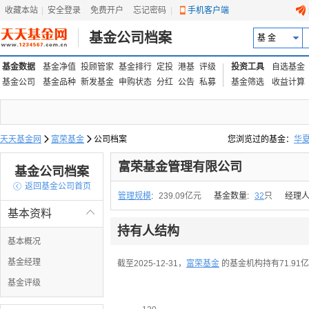
收藏本站
|
安全登录
|
免费开户
忘记密码
|
手机客户端
基金公司档案
基 金
基金数据
基金净值
投顾管家
基金排行
定投
港基
评级
投资工具
自选基金
基金公司
基金品种
新发基金
申购状态
分红
公告
私募
基金筛选
收益计算
天天基金网

富荣基金

公司档案
您浏览过的基金：
华
易方达上证中盘ETF联接
富荣基金管理有限公司
基金公司档案

返回基金公司首页
管理规模
:
239.09亿元
基金数量:
32
只
经理人
基本资料

持有人结构
基本概况
基金经理
截至2025-12-31，
富荣基金
的基金机构持有71.91亿
基金评级