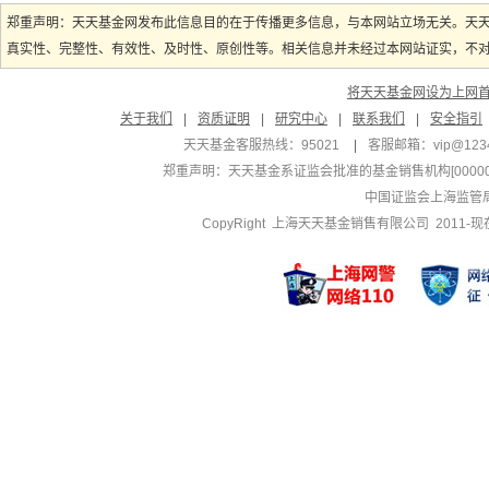
郑重声明：天天基金网发布此信息目的在于传播更多信息，与本网站立场无关。天
真实性、完整性、有效性、及时性、原创性等。相关信息并未经过本网站证实，不对您
将天天基金网设为上网
关于我们
|
资质证明
|
研究中心
|
联系我们
|
安全指引
天天基金客服热线：95021
|
客服邮箱：
vip@123
郑重声明：
天天基金系证监会批准的基金销售机构[000000
中国证监会上海监管
CopyRight 上海天天基金销售有限公司 2011-现在