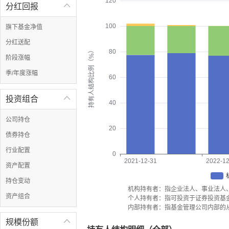
120
分红回报

100
旗下基金净值
分红送配
持有人结构比例（%）
80
阶段涨幅
季/年度涨幅
60
投资组合

40
公司持仓
20
债券持仓
行业配置
0
2021-12-31
2022-12
资产配置
持仓变动
机构持有者：指企业法人、事业法人
资产组合
个人持有者：指可投资于证券投资基
内部持有者：指基金管理公司内部的
规模份额
