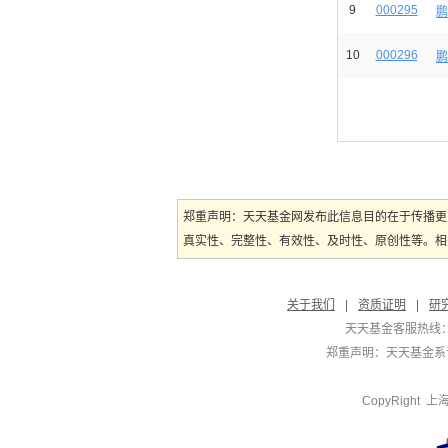
9
000295
鹏
10
000296
鹏
郑重声明：天天基金网发布此信息目的在于传播更
真实性、完整性、有效性、及时性、原创性等。相
关于我们
|
资质证明
|
研
天天基金客服热线：
郑重声明：
天天基金系证
CopyRight