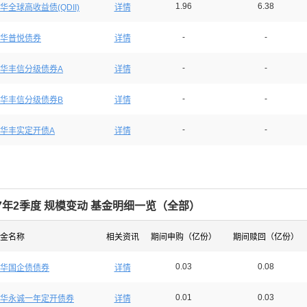
1.96
6.38
华全球高收益债(QDII)
详情
-
-
华普悦债券
详情
-
-
华丰信分级债券A
详情
-
-
华丰信分级债券B
详情
-
-
华丰实定开债A
详情
17年2季度 规模变动 基金明细一览（
全部
）
金名称
相关资讯
期间申购（亿份）
期间赎回（亿份）
0.03
0.08
华国企债债券
详情
0.01
0.03
华永诚一年定开债券
详情