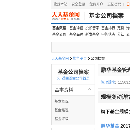
收藏本站
|
安全登录
|
免费开户
忘记密码
|
基金公司档案
基金数据
基金净值
投顾管家
基金排行
定投
港
基金公司
基金品种
新发基金
申购状态
分红
公
天天基金网

鹏华基金

公司档案
鹏华基金管
基金公司档案

返回基金公司首页
管理规模
:
11563
基本资料

规模变动详
基本概况
基金经理
旗下基金规模
基金评级
鹏华基金
20