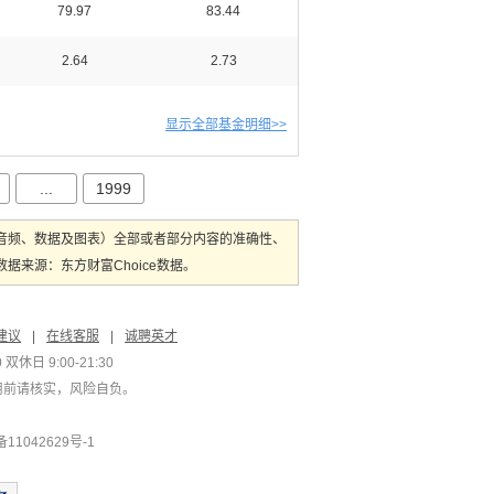
79.97
83.44
2.64
2.73
显示全部基金明细>>
...
1999
音频、数据及图表）全部或者部分内容的准确性、
来源：东方财富Choice数据。
建议
|
在线客服
|
诚聘英才
双休日 9:00-21:30
用前请核实，风险自负。
1042629号-1