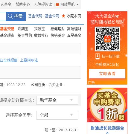
自选基金
|
帮助中心
无障碍阅读
|
网站导航
|
基金代码
基金公司
★
收藏本页
基金交易
活期宝
指数宝
稳健理财
高端理财
基金超市
基金导购
收益排行
热销基金
五星基金
业全球视野
上投阿尔法
F
上投优势
信诚蓝筹
期:
1998-12-22
公司性质:
合资企业

规模变动详情查询：
鹏华基金

选择基金类型：
全部
截止至：2017-12-31