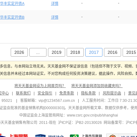
-
-
华丰实定开债A
详情
-
-
华丰实定开债B
详情
2026
...
2019
2018
2017
2016
2015
多信息，与本网站立场无关。天天基金网不保证该信息（包括但不限于文字、视频、
关信息并未经过本网站证实，不对您构成任何投资决策建议，据此操作，风险自担。数据
将天天基金网设为上网首页吗？
将天天基金网添加到收藏夹吗？
究中心
|
联系我们
|
安全指引
|
免责条款
|
隐私条款
|
风险提示函
|
意见
95021
|
客服邮箱：
vip@1234567.com.cn
|
人工服务时间：工作日 7:30-21:30 
监会批准的基金销售机构[000000303]
。天天基金网所载文章、数据仅供参考，使
中国证监会上海监管局网址：
www.csrc.gov.cn/pub/shanghai
 上海天天基金销售有限公司 2011-现在 沪ICP证：沪B2-20130026
网站备案号：沪ICP备1