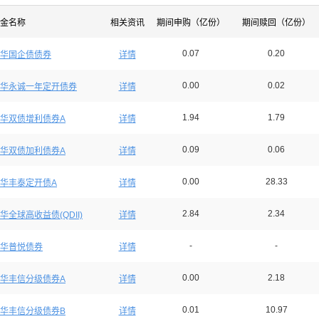
金名称
相关资讯
期间申购（亿份）
期间赎回（亿份）
0.07
0.20
华国企债债券
详情
0.00
0.02
华永诚一年定开债券
详情
1.94
1.79
华双债增利债券A
详情
0.09
0.06
华双债加利债券A
详情
0.00
28.33
华丰泰定开债A
详情
2.84
2.34
华全球高收益债(QDII)
详情
-
-
华普悦债券
详情
0.00
2.18
华丰信分级债券A
详情
0.01
10.97
华丰信分级债券B
详情