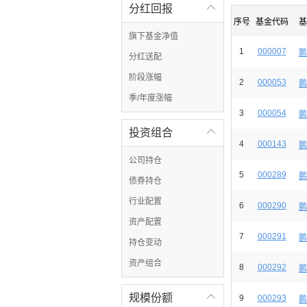
分红回报

序号
基金代码
基
旗下基金净值
1
000007
鹏
分红送配
阶段涨幅
2
000053
鹏
季/年度涨幅
3
000054
鹏
投资组合

4
000143
鹏
公司持仓
5
000289
鹏
债券持仓
行业配置
6
000290
鹏
资产配置
7
000291
鹏
持仓变动
资产组合
8
000292
鹏
规模份额

9
000293
鹏