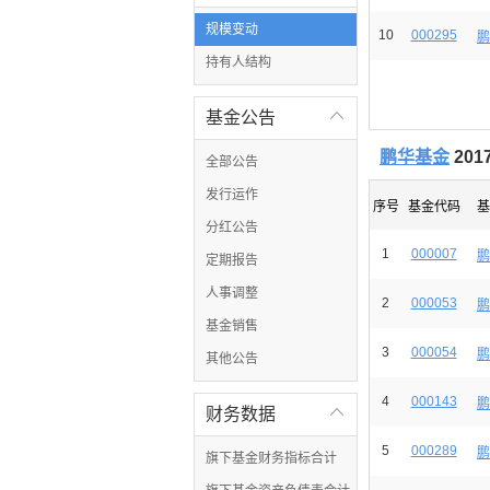
规模变动
10
000295
鹏
持有人结构
基金公告

鹏华基金
20
全部公告
发行运作
序号
基金代码
基
分红公告
1
000007
鹏
定期报告
人事调整
2
000053
鹏
基金销售
3
000054
鹏
其他公告
4
000143
鹏
财务数据

5
000289
鹏
旗下基金财务指标合计