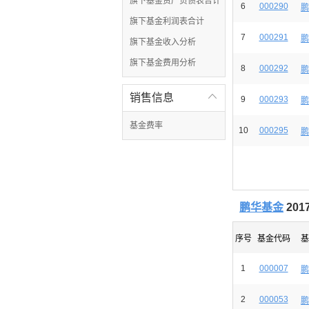
旗下基金资产负债表合计
6
000290
鹏
旗下基金利润表合计
7
000291
鹏
旗下基金收入分析
旗下基金费用分析
8
000292
鹏
销售信息

9
000293
鹏
基金费率
10
000295
鹏
鹏华基金
20
序号
基金代码
基
1
000007
鹏
2
000053
鹏