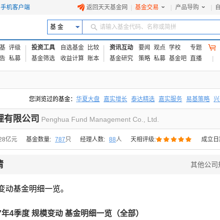
手机客户端
返回天天基金网
|
基金交易
|
产品导购
|
基 金
请输入基金代码、名称或简拼
基
评级
投资工具
自选基金
比较
资讯互动
要闻
观点
学校
专题
告
私募
基金筛选
收益计算
账本
基金研究
策略
私募
基金吧
直播
您浏览过的基金：
华夏大盘
嘉实增长
泰达精选
嘉实服务
易基策略
兴
易方达上证中盘ETF联接A
交银成长
添富优势
华安宏利
上证180价值ET
理有限公司
Penghua Fund Management Co., Ltd.





.28亿元
基金数量:
787
只
经理人数:
88
人
天相评级:
成立日
情
其他公司
变动基金明细一览。
17年4季度 规模变动 基金明细一览（
全部
）