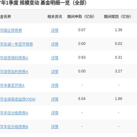
17年1季度 规模变动 基金明细一览（
全部
）
金名称
相关资讯
期间申购（亿份）
期间赎回（亿份）
0.07
1.36
华国企债债券
详情
0.00
0.02
华永诚一年定开债券
详情
0.93
0.31
华双债增利债券A
详情
0.00
3.27
华双债加利债券A
详情
-
-
华丰泰定开债A
详情
6.04
1.86
华全球高收益债(QDII)
详情
-
-
华丰信分级债券A
详情
-
-
华丰信分级债券B
详情