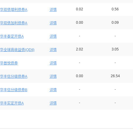
0.02
0.56
华双债增利债券A
详情
0.00
0.09
华双债加利债券A
详情
-
-
华丰泰定开债A
详情
2.02
3.05
华全球高收益债(QDII)
详情
-
-
华普悦债券
详情
0.00
26.54
华丰信分级债券A
详情
-
-
华丰信分级债券B
详情
-
-
华丰实定开债A
详情