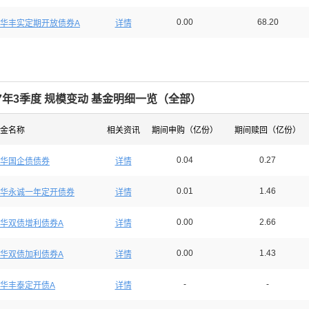
0.00
68.20
华丰实定期开放债券A
详情
17年3季度 规模变动 基金明细一览（
全部
）
金名称
相关资讯
期间申购（亿份）
期间赎回（亿份）
0.04
0.27
华国企债债券
详情
0.01
1.46
华永诚一年定开债券
详情
0.00
2.66
华双债增利债券A
详情
0.00
1.43
华双债加利债券A
详情
-
-
华丰泰定开债A
详情