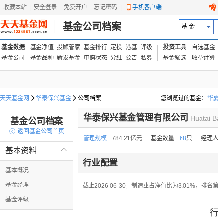
收藏本站
|
安全登录
|
免费开户
忘记密码
|
手机客户端
基金公司档案
基 金
基金数据
基金净值
投顾管家
基金排行
定投
港基
评级
投资工具
自选基金
基金公司
基金品种
新发基金
申购状态
分红
公告
私募
基金筛选
收益计算
天天基金网

华泰保兴基金

公司档案
您浏览过的基金：
华
易方达上证中盘ETF联接
华泰保兴基金管理有限公司
Huatai B
基金公司档案

返回基金公司首页
管理规模
:
784.21亿元
基金数量:
68
只
经理人
基本资料

行业配置
基本概况
基金经理
截止2026-06-30，制造业占净值比为3.01%，排名
基金评级
行