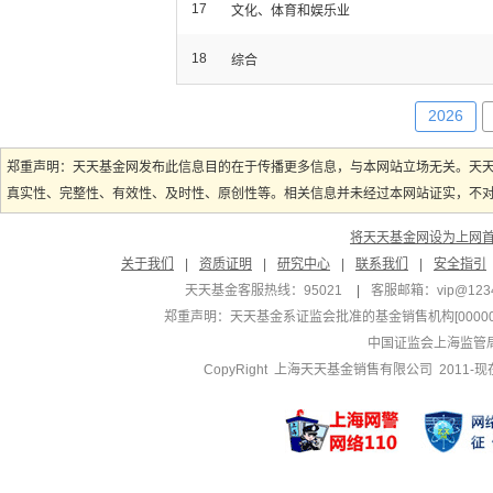
17
文化、体育和娱乐业
18
综合
2026
郑重声明：天天基金网发布此信息目的在于传播更多信息，与本网站立场无关。天
真实性、完整性、有效性、及时性、原创性等。相关信息并未经过本网站证实，不对您
将天天基金网设为上网
关于我们
|
资质证明
|
研究中心
|
联系我们
|
安全指引
天天基金客服热线：95021
|
客服邮箱：
vip@123
郑重声明：
天天基金系证监会批准的基金销售机构[000000
中国证监会上海监管
CopyRight 上海天天基金销售有限公司 2011-现在