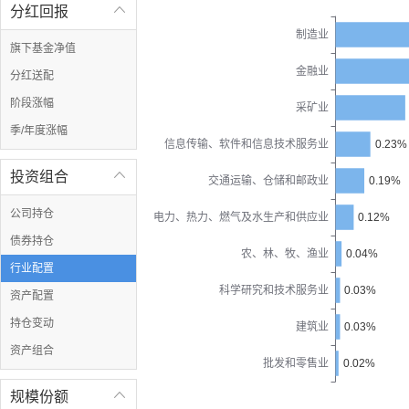
分红回报

制造业
旗下基金净值
金融业
分红送配
阶段涨幅
采矿业
季/年度涨幅
信息传输、软件和信息技术服务业
0.23%
投资组合

交通运输、仓储和邮政业
0.19%
公司持仓
电力、热力、燃气及水生产和供应业
0.12%
债券持仓
农、林、牧、渔业
0.04%
行业配置
科学研究和技术服务业
0.03%
资产配置
持仓变动
建筑业
0.03%
资产组合
批发和零售业
0.02%
规模份额
