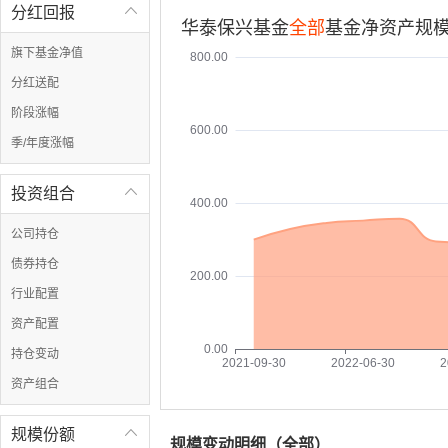
分红回报

华泰保兴基金
全部
基金净资产规模
旗下基金净值
800.00
分红送配
阶段涨幅
600.00
季/年度涨幅
投资组合

400.00
公司持仓
债券持仓
200.00
行业配置
资产配置
0.00
持仓变动
2021-09-30
2022-06-30
2
资产组合
规模份额

规模变动明细（
全部
）