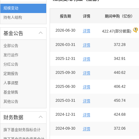
规模变动
报告期
详情
期间申购（亿份）
持有人结构
2026-06-30
详情
422.47(部分披露)
基金公告

2026-03-31
372.28
详情
全部公告
发行运作
2025-12-31
342.91
详情
分红公告
2025-09-30
440.62
详情
定期报告
人事调整
2025-06-30
406.42
详情
基金销售
2025-03-31
450.74
详情
其他公告
2024-12-31
424.68
详情
财务数据

2024-09-30
372.06
详情
旗下基金财务指标合计