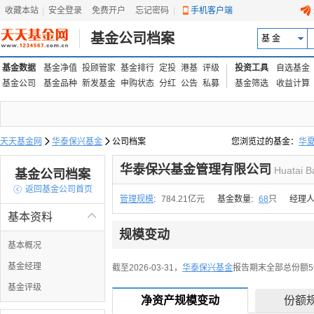
收藏本站
|
安全登录
|
免费开户
忘记密码
|
手机客户端
基金公司档案
基 金
基金数据
基金净值
投顾管家
基金排行
定投
港基
评级
投资工具
自选基金
基金公司
基金品种
新发基金
申购状态
分红
公告
私募
基金筛选
收益计算
天天基金网

华泰保兴基金

公司档案
您浏览过的基金：
华
易方达上证中盘ETF联接
华泰保兴基金管理有限公司
Huatai B
基金公司档案

返回基金公司首页
管理规模
:
784.21亿元
基金数量:
68
只
经理人
基本资料

规模变动
基本概况
基金经理
截至2026-03-31，
华泰保兴基金
报告期末全部总份额598
基金评级
净资产规模变动
份额