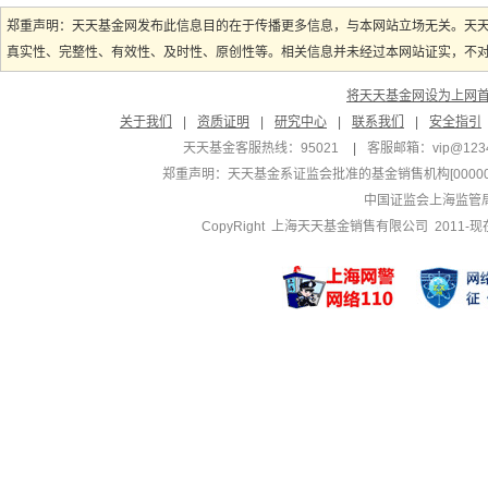
郑重声明：天天基金网发布此信息目的在于传播更多信息，与本网站立场无关。天
真实性、完整性、有效性、及时性、原创性等。相关信息并未经过本网站证实，不对您
将天天基金网设为上网
关于我们
|
资质证明
|
研究中心
|
联系我们
|
安全指引
天天基金客服热线：95021
|
客服邮箱：
vip@123
郑重声明：
天天基金系证监会批准的基金销售机构[000000
中国证监会上海监管
CopyRight 上海天天基金销售有限公司 2011-现在