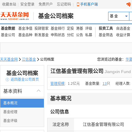
收藏本站
|
安全登录
|
免费开户
忘记密码
|
手机客户端
基金公司档案
基 金
基金数据
基金净值
投顾管家
基金排行
定投
港基
评级
投资工具
自选基金
基金公司
基金品种
新发基金
申购状态
分红
公告
私募
基金筛选
收益计算
天天基金网

江信基金

公司档案
您浏览过的基金：
华
易方达上证中盘ETF联接
江信基金管理有限公司
Jiangxin Fund
基金公司档案

返回基金公司首页
管理规模
:
1.2亿元
基金数量:
13
只
经理人数:
基本资料

基本概况
基本概况
公司信息
基金经理
基金评级
法定名称
江信基金管理有限公司