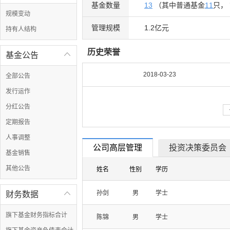
基金数量
13
（其中普通基金
11
只，
规模变动
管理规模
1.2亿元
持有人结构
历史荣誉
基金公告

2018-03-23
全部公告
发行运作
分红公告
定期报告
人事调整
公司高层管理
投资决策委员会
基金销售
其他公告
姓名
性别
学历
孙剑
男
学士
财务数据

旗下基金财务指标合计
陈锦
男
学士