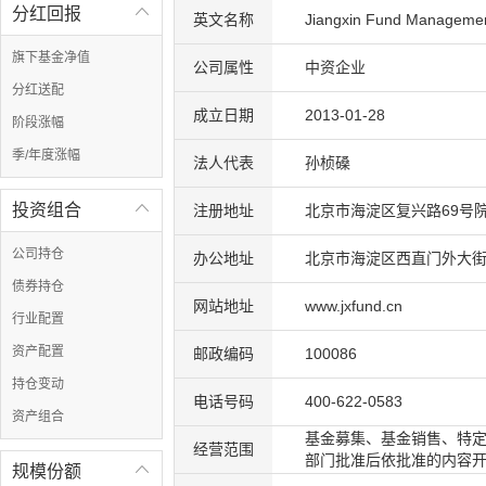
分红回报

英文名称
Jiangxin Fund Managemen
旗下基金净值
公司属性
中资企业
分红送配
成立日期
2013-01-28
阶段涨幅
季/年度涨幅
法人代表
孙桢磉
投资组合

注册地址
北京市海淀区复兴路69号院1
公司持仓
办公地址
北京市海淀区西直门外大街1
债券持仓
网站地址
www.jxfund.cn
行业配置
资产配置
邮政编码
100086
持仓变动
电话号码
400-622-0583
资产组合
基金募集、基金销售、特定
经营范围
部门批准后依批准的内容开
规模份额
