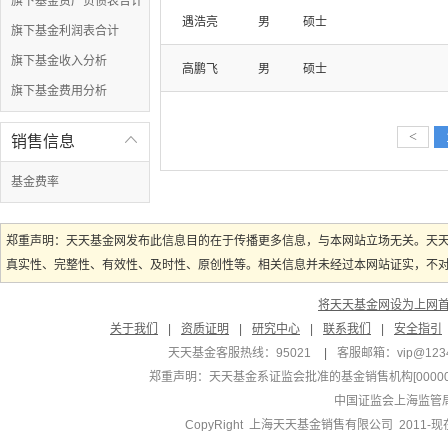
旗下基金资产负债表合计
遇浩亮
男
硕士
旗下基金利润表合计
旗下基金收入分析
高鹏飞
男
硕士
旗下基金费用分析
<
销售信息

基金费率
郑重声明：天天基金网发布此信息目的在于传播更多信息，与本网站立场无关。天
真实性、完整性、有效性、及时性、原创性等。相关信息并未经过本网站证实，不对您
将天天基金网设为上网
关于我们
|
资质证明
|
研究中心
|
联系我们
|
安全指引
天天基金客服热线：95021
|
客服邮箱：
vip@123
郑重声明：
天天基金系证监会批准的基金销售机构[000000
中国证监会上海监管
CopyRight 上海天天基金销售有限公司 2011-现在