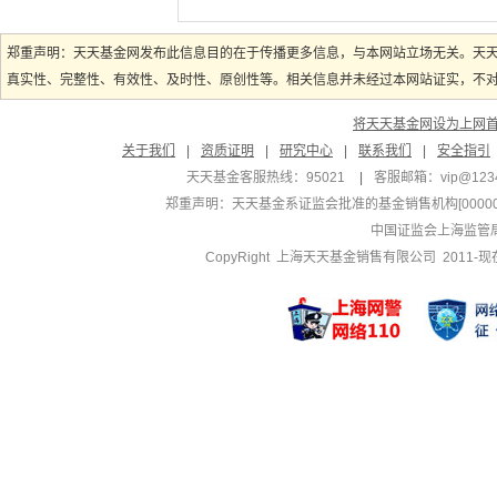
郑重声明：天天基金网发布此信息目的在于传播更多信息，与本网站立场无关。天
真实性、完整性、有效性、及时性、原创性等。相关信息并未经过本网站证实，不对您
将天天基金网设为上网
关于我们
|
资质证明
|
研究中心
|
联系我们
|
安全指引
天天基金客服热线：95021
|
客服邮箱：
vip@123
郑重声明：
天天基金系证监会批准的基金销售机构[000000
中国证监会上海监管
CopyRight 上海天天基金销售有限公司 2011-现在