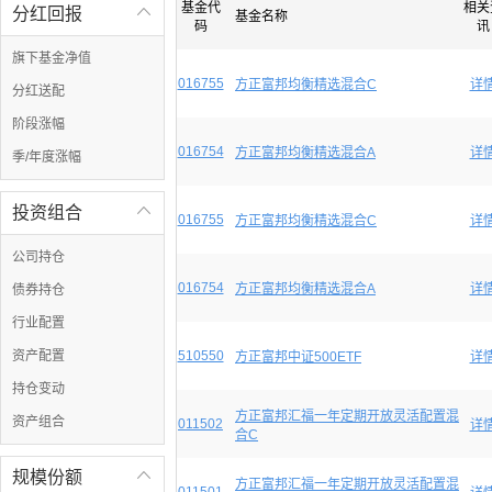
基金代
相关
分红回报

基金名称
码
讯
旗下基金净值
016755
方正富邦均衡精选混合C
详
分红送配
阶段涨幅
016754
方正富邦均衡精选混合A
详
季/年度涨幅
投资组合

016755
方正富邦均衡精选混合C
详
公司持仓
016754
方正富邦均衡精选混合A
详
债券持仓
行业配置
资产配置
510550
方正富邦中证500ETF
详
持仓变动
方正富邦汇福一年定期开放灵活配置混
资产组合
011502
详
合C
规模份额

方正富邦汇福一年定期开放灵活配置混