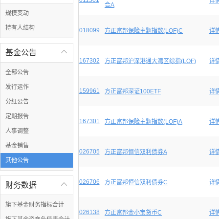
011501
详
合A
规模变动
持有人结构
018099
方正富邦保险主题指数(LOF)C
详
基金公告

167302
方正富邦沪深港通大湾区综指(LOF)
详
全部公告
发行运作
159961
方正富邦深证100ETF
详
分红公告
定期报告
167301
方正富邦保险主题指数(LOF)A
详
人事调整
基金销售
026705
方正富邦恒信双利债券A
详
其他公告
026706
方正富邦恒信双利债券C
详
财务数据

旗下基金财务指标合计
026138
方正富邦金小宝货币C
详