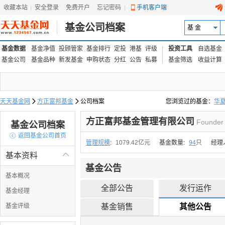
收藏本站
|
安全登录
|
免费开户
忘记密码
|
手机客户端
基金公司档案
基 金
基金数据
基金净值
投顾管家
基金排行
定投
港基
评级
投资工具
自选基金
基金公司
基金品种
新发基金
申购状态
分红
公告
私募
基金筛选
收益计算
天天基金网

方正富邦基金

公司档案
您浏览过的基金：
华
易方达上证中盘ETF联接
方正富邦基金管理有限公司
Founder
基金公司档案

返回基金公司首页
管理规模
:
1079.42亿元
基金数量:
94
只
经理
基本资料

基金公告
基本概况
全部公告
发行运作
基金经理
基金评级
基金销售
其他公告