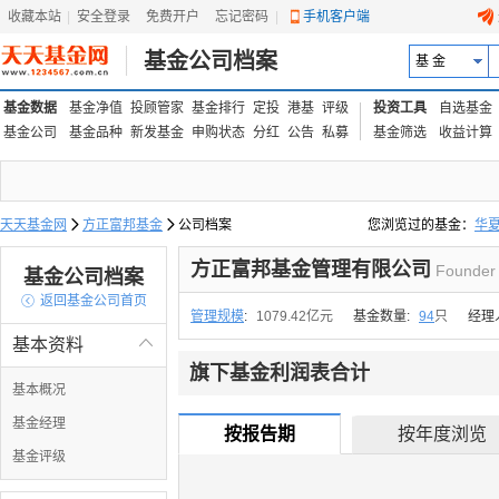
收藏本站
|
安全登录
|
免费开户
忘记密码
|
手机客户端
基金公司档案
基 金
基金数据
基金净值
投顾管家
基金排行
定投
港基
评级
投资工具
自选基金
基金公司
基金品种
新发基金
申购状态
分红
公告
私募
基金筛选
收益计算
天天基金网

方正富邦基金

公司档案
您浏览过的基金：
华
易方达上证中盘ETF联接
方正富邦基金管理有限公司
Founder
基金公司档案

返回基金公司首页
管理规模
:
1079.42亿元
基金数量:
94
只
经理
基本资料

旗下基金利润表合计
基本概况
基金经理
按报告期
按年度浏览
基金评级