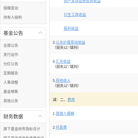
资产支持证券投资收益
规模变动
衍生工具收益
持有人结构
股利收益
基金公告

3.
公允价值变动收益
全部公告
（损失以'-'填列）
发行运作
4.
汇兑收益
分红公告
（损失以'-'填列）
定期报告
5.
其他收入
人事调整
（损失以'-'填列）
基金销售
减：二、
费用
其他公告
1.
管理人报酬
财务数据

2.
托管费
旗下基金财务指标合计