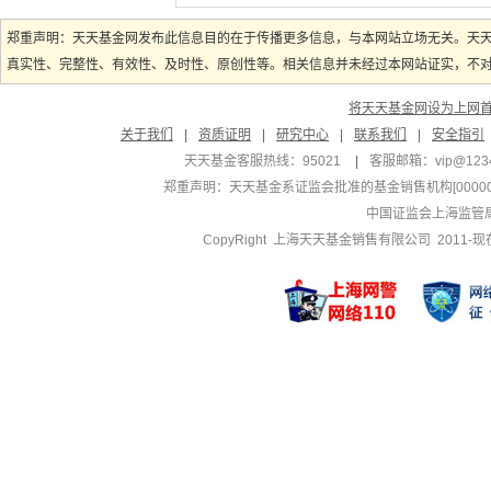
郑重声明：天天基金网发布此信息目的在于传播更多信息，与本网站立场无关。天
真实性、完整性、有效性、及时性、原创性等。相关信息并未经过本网站证实，不对您
将天天基金网设为上网
关于我们
|
资质证明
|
研究中心
|
联系我们
|
安全指引
天天基金客服热线：95021
|
客服邮箱：
vip@123
郑重声明：
天天基金系证监会批准的基金销售机构[000000
中国证监会上海监管
CopyRight 上海天天基金销售有限公司 2011-现在