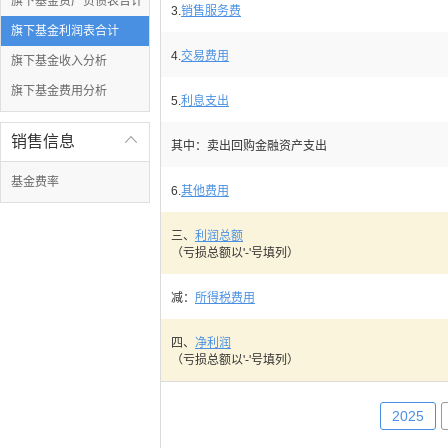
旗下基金资产负债表合计
3.
销售服务费
旗下基金利润表合计
4.
交易费用
旗下基金收入分析
旗下基金费用分析
5.
利息支出
销售信息

其中：卖出回购金融资产支出
基金费率
6.
其他费用
三、
利润总额
（亏损总额以'-'号填列）
减：
所得税费用
四、
净利润
（亏损总额以'-'号填列）
2025