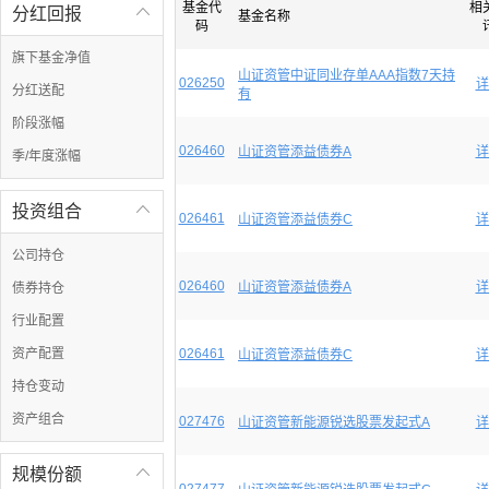
基金代
相
分红回报

基金名称
码
旗下基金净值
山证资管中证同业存单AAA指数7天持
026250
详
分红送配
有
阶段涨幅
026460
山证资管添益债券A
详
季/年度涨幅
投资组合

026461
山证资管添益债券C
详
公司持仓
026460
山证资管添益债券A
详
债券持仓
行业配置
资产配置
026461
山证资管添益债券C
详
持仓变动
资产组合
027476
山证资管新能源锐选股票发起式A
详
规模份额
