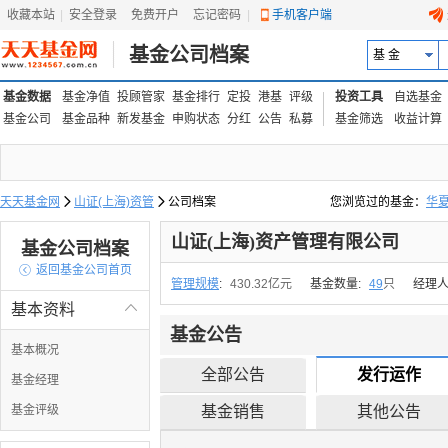
收藏本站
|
安全登录
|
免费开户
忘记密码
|
手机客户端
基金公司档案
基 金
基金数据
基金净值
投顾管家
基金排行
定投
港基
评级
投资工具
自选基金
基金公司
基金品种
新发基金
申购状态
分红
公告
私募
基金筛选
收益计算
天天基金网

山证(上海)资管

公司档案
您浏览过的基金：
华
易方达上证中盘ETF联接
山证(上海)资产管理有限公司
基金公司档案

返回基金公司首页
管理规模
:
430.32亿元
基金数量:
49
只
经理人
基本资料

基金公告
基本概况
全部公告
发行运作
基金经理
基金评级
基金销售
其他公告