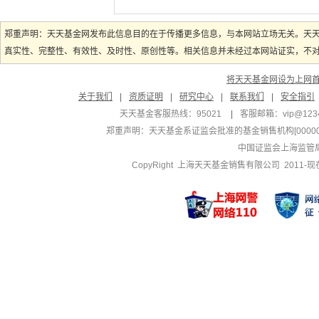
郑重声明：天天基金网发布此信息目的在于传播更多信息，与本网站立场无关。天
真实性、完整性、有效性、及时性、原创性等。相关信息并未经过本网站证实，不对您
将天天基金网设为上网
关于我们
|
资质证明
|
研究中心
|
联系我们
|
安全指引
天天基金客服热线：95021
|
客服邮箱：
vip@123
郑重声明：
天天基金系证监会批准的基金销售机构[000000
中国证监会上海监管
CopyRight 上海天天基金销售有限公司 2011-现在