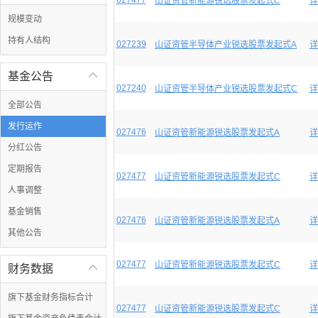
027477
山证资管新能源锐选股票发起式C
详
规模变动
持有人结构
027239
山证资管半导体产业锐选股票发起式A
详
基金公告

027240
山证资管半导体产业锐选股票发起式C
详
全部公告
发行运作
027476
山证资管新能源锐选股票发起式A
详
分红公告
定期报告
027477
山证资管新能源锐选股票发起式C
详
人事调整
基金销售
027476
山证资管新能源锐选股票发起式A
详
其他公告
027477
山证资管新能源锐选股票发起式C
详
财务数据

旗下基金财务指标合计
027477
山证资管新能源锐选股票发起式C
详