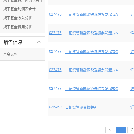
旗下基金资产负债表合计
旗下基金利润表合计
027476
山证资管新能源锐选股票发起式A
详
旗下基金收入分析
旗下基金费用分析
027476
山证资管新能源锐选股票发起式A
详
销售信息

027477
山证资管新能源锐选股票发起式C
详
基金费率
027476
山证资管新能源锐选股票发起式A
详
027477
山证资管新能源锐选股票发起式C
详
026460
山证资管添益债券A
详
<
1
2