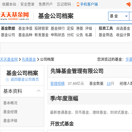
收藏本站
|
安全登录
|
免费开户
忘记密码
|
手机客户端
基金公司档案
基 金
基金数据
基金净值
投顾管家
基金排行
定投
港基
评级
投资工具
自选基金
基金公司
基金品种
新发基金
申购状态
分红
公告
私募
基金筛选
收益计算
天天基金网

先锋基金

公司档案
您浏览过的基金：
华
易方达上证中盘ETF联接
先锋基金管理有限公司
基金公司档案

返回基金公司首页
管理规模
:
37.89亿元
基金数量:
18
只
经理人
基本资料

季/年度涨幅
基本概况
基金经理
最新普通基金、货币基金、理财基金、封闭式基金、
基金评级
开放式基金