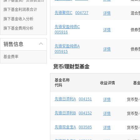
旗下基金资产负债表合计
旗下基金利润表合计
先锋聚优C
004727
详情
混合
旗下基金收入分析
先锋安盈纯债C
旗下基金费用分析
详情
债券
005916
销售信息

先锋安盈纯债A
详情
债券
005915
基金费率
货币/理财型基金
基金名称
收益详情
基
代码
先锋日添利A
004151
详情
货币型
先锋日添利B
004152
详情
货币型
先锋现金宝A
003585
详情
货币型